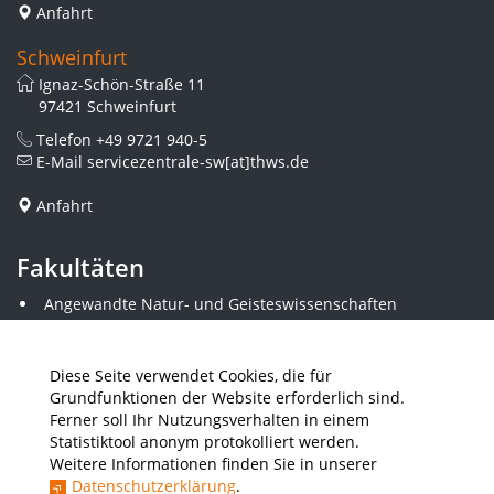
Anfahrt
Schweinfurt
Ignaz-Schön-Straße 11
97421 Schweinfurt
Telefon
+49 9721 940-5
E-Mail
servicezentrale-sw[at]thws.de
Anfahrt
Fakultäten
Angewandte Natur- und Geisteswissenschaften
Angewandte Sozialwissenschaften
Architektur und Bauingenieurwesen
Elektrotechnik
Diese Seite verwendet Cookies, die für
Gestaltung
Grundfunktionen der Website erforderlich sind.
Informatik und Wirtschaftsinformatik
Ferner soll Ihr Nutzungsverhalten in einem
Kunststofftechnik und Vermessung
Statistiktool anonym protokolliert werden.
Maschinenbau
Weitere Informationen finden Sie in unserer
THWS Business School
Datenschutzerklärung
.