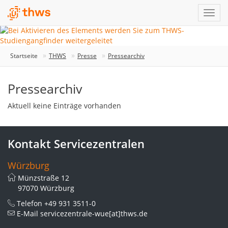
Startseite
THWS
Presse
Pressearchiv
Pressearchiv
Aktuell keine Einträge vorhanden
Kontakt Servicezentralen
Würzburg
Münzstraße 12
97070 Würzburg
Telefon
+49 931 3511-0
E-Mail
servicezentrale-wue[at]thws.de