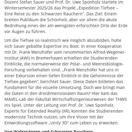
Dozent Stefan Sauer und Prof. Dr. Uwe Sponholz startete im
Wintersemester 2025/26 das Projekt „Expedition Tiefsee –
Eine Reise zu den Schwarzen Rauchern“. Das Ziel: Einem
breiten Publikum die Schönheit, aber vor allem die akute
Bedrohung eines der am wenigsten erforschten Orte der Erde
vor Augen zu führen.
Um die Tiefsee so realistisch wie möglich abzubilden, holte
sich Sauer geballte Expertise ins Boot. In einer Kooperation
mit Dr. Frank Wenzhöfer vom renommierten Alfred-Wegener-
Institut (AWI) in Bremerhaven erhielten die Studierenden
Einblicke, die normalerweise der Polar- und Meeresbiologie-
Forschung vorbehalten sind. „Frank Wenzhöfer hat uns in
einer Exkursion einen tiefen Einblick in die Geheimnisse der
Tiefsee gegeben“, berichtet Sauer. Diese Daten bildeten das
Fundament für die visuelle Umsetzung. Doch wie bringt man
die Daten in den dreidimensionalen Raum? Hier kam das
MAVEL-Lab der Fakultät Wirtschaftsingenieurwesen der THWS
ins Spiel. Unter der Leitung von Prof. Dr. Uwe Sponholz,
Experte für Extended Reality (XR), konnten die Studierenden
modernste Technik nutzen, um ihre Vision mit der
Entwicklungssoftware „Unity 3D“ zum Leben zu erwecken.
Von Walgesängen und Schwarzen Rauchern