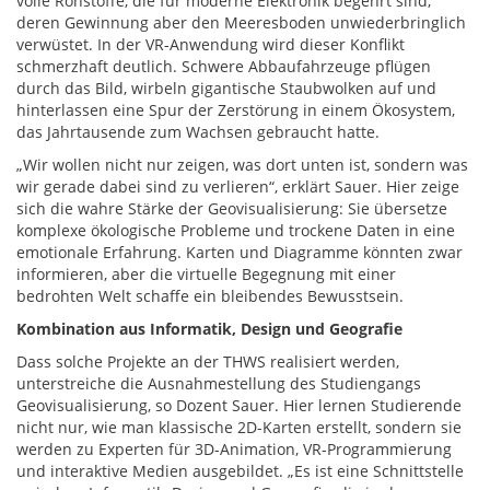
volle Rohstoffe, die für moderne Elektronik begehrt sind,
deren Gewinnung aber den Meeresboden unwiederbringlich
verwüstet. In der VR-Anwendung wird dieser Konflikt
schmerzhaft deutlich. Schwere Abbaufahrzeuge pflügen
durch das Bild, wirbeln gigantische Staubwolken auf und
hinterlassen eine Spur der Zerstörung in einem Ökosystem,
das Jahrtausende zum Wachsen gebraucht hatte.
„Wir wollen nicht nur zeigen, was dort unten ist, sondern was
wir gerade dabei sind zu verlieren“, erklärt Sauer. Hier zeige
sich die wahre Stärke der Geovisualisierung: Sie übersetze
komplexe ökologische Probleme und trockene Daten in eine
emotionale Erfahrung. Karten und Diagramme könnten zwar
informieren, aber die virtuelle Begegnung mit einer
bedrohten Welt schaffe ein bleibendes Bewusstsein.
Kombination aus Informatik, Design und Geografie
Dass solche Projekte an der THWS realisiert werden,
unterstreiche die Ausnahmestellung des Studiengangs
Geovisualisierung, so Dozent Sauer. Hier lernen Studierende
nicht nur, wie man klassische 2D-Karten erstellt, sondern sie
werden zu Experten für 3D-Animation, VR-Programmierung
und interaktive Medien ausgebildet. „Es ist eine Schnittstelle