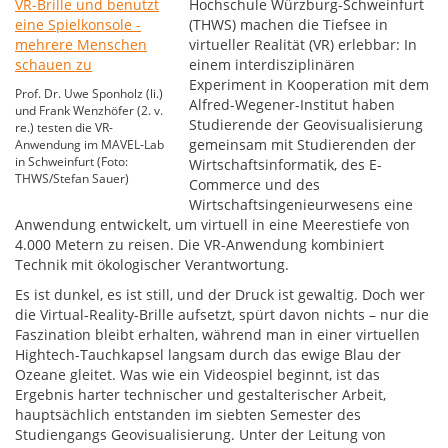
Hochschule Würzburg-Schweinfurt
(THWS) machen die Tiefsee in
virtueller Realität (VR) erlebbar: In
einem interdisziplinären
Experiment in Kooperation mit dem
Prof. Dr. Uwe Sponholz (li.)
Alfred-Wegener-Institut haben
und Frank Wenzhöfer (2. v.
Studierende der Geovisualisierung
re.) testen die VR-
gemeinsam mit Studierenden der
Anwendung im MAVEL-Lab
in Schweinfurt (Foto:
Wirtschaftsinformatik, des E-
THWS/Stefan Sauer)
Commerce und des
Wirtschaftsingenieurwesens eine
Anwendung entwickelt, um virtuell in eine Meerestiefe von
4.000 Metern zu reisen. Die VR-Anwendung kombiniert
Technik mit ökologischer Verantwortung.
Es ist dunkel, es ist still, und der Druck ist gewaltig. Doch wer
die Virtual-Reality-Brille aufsetzt, spürt davon nichts – nur die
Faszination bleibt erhalten, während man in einer virtuellen
Hightech-Tauchkapsel langsam durch das ewige Blau der
Ozeane gleitet. Was wie ein Videospiel beginnt, ist das
Ergebnis harter technischer und gestalterischer Arbeit,
hauptsächlich entstanden im siebten Semester des
Studiengangs Geovisualisierung. Unter der Leitung von