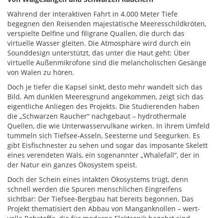
Während der interaktiven Fahrt in 4.000 Meter Tiefe
begegnen den Reisenden majestätische Meeresschildkröten,
verspielte Delfine und filigrane Quallen, die durch das
virtuelle Wasser gleiten. Die Atmosphäre wird durch ein
Sounddesign unterstützt, das unter die Haut geht: Über
virtuelle Außenmikrofone sind die melancholischen Gesänge
von Walen zu hören.
Doch je tiefer die Kapsel sinkt, desto mehr wandelt sich das
Bild. Am dunklen Meeresgrund angekommen, zeigt sich das
eigentliche Anliegen des Projekts. Die Studierenden haben
die „Schwarzen Raucher“ nachgebaut – hydrothermale
Quellen, die wie Unterwasservulkane wirken. In ihrem Umfeld
tummeln sich Tiefsee-Asseln, Seesterne und Seegurken. Es
gibt Eisfischnester zu sehen und sogar das imposante Skelett
eines verendeten Wals, ein sogenannter „Whalefall“, der in
der Natur ein ganzes Ökosystem speist.
Doch der Schein eines intakten Ökosystems trügt, denn
schnell werden die Spuren menschlichen Eingreifens
sichtbar: Der Tiefsee-Bergbau hat bereits begonnen. Das
Projekt thematisiert den Abbau von Manganknollen – wert-