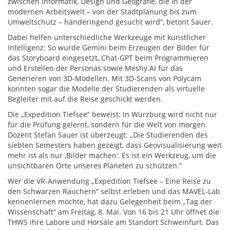
zwischen Informatik, Design und Geografie, die in der
modernen Arbeitswelt – von der Stadtplanung bis zum
Umweltschutz – händeringend gesucht wird“, betont Sauer.
Dabei helfen unterschiedliche Werkzeuge mit künstlicher
Intelligenz: So wurde Gemini beim Erzeugen der Bilder für
das Storyboard eingesetzt, Chat-GPT beim Programmieren
und Erstellen der Personas sowie Meshy.AI für das
Generieren von 3D-Modellen. Mit 3D-Scans von Polycam
konnten sogar die Modelle der Studierenden als virtuelle
Begleiter mit auf die Reise geschickt werden.
Die „Expedition Tiefsee“ beweist: In Würzburg wird nicht nur
für die Prüfung gelernt, sondern für die Welt von morgen.
Dozent Stefan Sauer ist überzeugt: „Die Studierenden des
siebten Semesters haben gezeigt, dass Geovisualisierung weit
mehr ist als nur ‚Bilder machen‘. Es ist ein Werkzeug, um die
unsichtbaren Orte unseres Planeten zu schützen.“
Wer die VR-Anwendung „Expedition Tiefsee – Eine Reise zu
den Schwarzen Rauchern“ selbst erleben und das MAVEL-Lab
kennenlernen möchte, hat dazu Gelegenheit beim „Tag der
Wissenschaft“ am Freitag, 8. Mai. Von 16 bis 21 Uhr öffnet die
THWS ihre Labore und Hörsäle am Standort Schweinfurt. Das