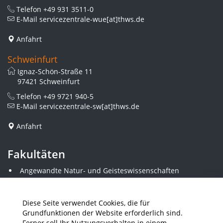
Telefon
+49 931 3511-0
E-Mail
servicezentrale-wue[at]thws.de
Anfahrt
Schweinfurt
Ignaz-Schön-Straße 11
97421 Schweinfurt
Telefon
+49 9721 940-5
E-Mail
servicezentrale-sw[at]thws.de
Anfahrt
Fakultäten
Angewandte Natur- und Geisteswissenschaften
Angewandte Sozialwissenschaften
Architektur und Bauingenieurwesen
Elektrotechnik
Diese Seite verwendet Cookies, die für
Gestaltung
Grundfunktionen der Website erforderlich sind.
Informatik und Wirtschaftsinformatik
Ferner soll Ihr Nutzungsverhalten in einem