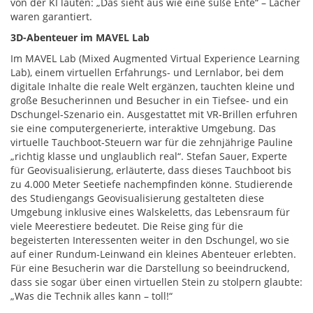
von der KI lauten: „Das sieht aus wie eine süße Ente“ – Lacher
waren garantiert.
3D-Abenteuer im MAVEL Lab
Im MAVEL Lab (Mixed Augmented Virtual Experience Learning
Lab), einem virtuellen Erfahrungs- und Lernlabor, bei dem
digitale Inhalte die reale Welt ergänzen, tauchten kleine und
große Besucherinnen und Besucher in ein Tiefsee- und ein
Dschungel-Szenario ein. Ausgestattet mit VR-Brillen erfuhren
sie eine computergenerierte, interaktive Umgebung. Das
virtuelle Tauchboot-Steuern war für die zehnjährige Pauline
„richtig klasse und unglaublich real“. Stefan Sauer, Experte
für Geovisualisierung, erläuterte, dass dieses Tauchboot bis
zu 4.000 Meter Seetiefe nachempfinden könne. Studierende
des Studiengangs Geovisualisierung gestalteten diese
Umgebung inklusive eines Walskeletts, das Lebensraum für
viele Meerestiere bedeutet. Die Reise ging für die
begeisterten Interessenten weiter in den Dschungel, wo sie
auf einer Rundum-Leinwand ein kleines Abenteuer erlebten.
Für eine Besucherin war die Darstellung so beeindruckend,
dass sie sogar über einen virtuellen Stein zu stolpern glaubte:
„Was die Technik alles kann – toll!“