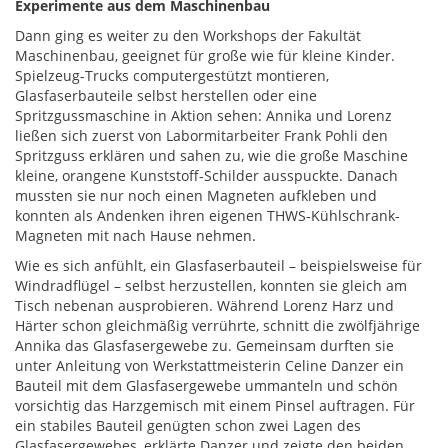
Experimente aus dem Maschinenbau
Dann ging es weiter zu den Workshops der Fakultät
Maschinenbau, geeignet für große wie für kleine Kinder.
Spielzeug-Trucks computergestützt montieren,
Glasfaserbauteile selbst herstellen oder eine
Spritzgussmaschine in Aktion sehen: Annika und Lorenz
ließen sich zuerst von Labormitarbeiter Frank Pohli den
Spritzguss erklären und sahen zu, wie die große Maschine
kleine, orangene Kunststoff-Schilder ausspuckte. Danach
mussten sie nur noch einen Magneten aufkleben und
konnten als Andenken ihren eigenen THWS-Kühlschrank-
Magneten mit nach Hause nehmen.
Wie es sich anfühlt, ein Glasfaserbauteil – beispielsweise für
Windradflügel – selbst herzustellen, konnten sie gleich am
Tisch nebenan ausprobieren. Während Lorenz Harz und
Härter schon gleichmäßig verrührte, schnitt die zwölfjährige
Annika das Glasfasergewebe zu. Gemeinsam durften sie
unter Anleitung von Werkstattmeisterin Celine Danzer ein
Bauteil mit dem Glasfasergewebe ummanteln und schön
vorsichtig das Harzgemisch mit einem Pinsel auftragen. Für
ein stabiles Bauteil genügten schon zwei Lagen des
Glasfasergewebes, erklärte Danzer und zeigte den beiden,