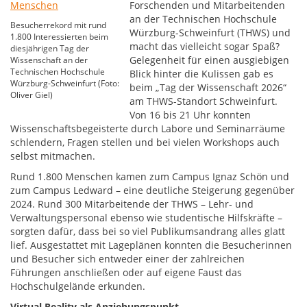
Forschenden und Mitarbeitenden
an der Technischen Hochschule
Besucherrekord mit rund
Würzburg-Schweinfurt (THWS) und
1.800 Interessierten beim
macht das vielleicht sogar Spaß?
diesjährigen Tag der
Gelegenheit für einen ausgiebigen
Wissenschaft an der
Technischen Hochschule
Blick hinter die Kulissen gab es
Würzburg-Schweinfurt (Foto:
beim „Tag der Wissenschaft 2026“
Oliver Giel)
am THWS-Standort Schweinfurt.
Von 16 bis 21 Uhr konnten
Wissenschaftsbegeisterte durch Labore und Seminarräume
schlendern, Fragen stellen und bei vielen Workshops auch
selbst mitmachen.
Rund 1.800 Menschen kamen zum Campus Ignaz Schön und
zum Campus Ledward – eine deutliche Steigerung gegenüber
2024. Rund 300 Mitarbeitende der THWS – Lehr- und
Verwaltungspersonal ebenso wie studentische Hilfskräfte –
sorgten dafür, dass bei so viel Publikumsandrang alles glatt
lief. Ausgestattet mit Lageplänen konnten die Besucherinnen
und Besucher sich entweder einer der zahlreichen
Führungen anschließen oder auf eigene Faust das
Hochschulgelände erkunden.
Virtual Reality als Anziehungspunkt