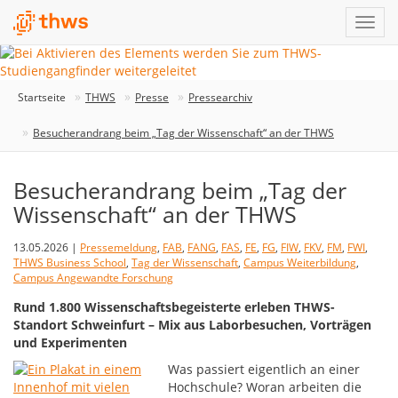
Startseite
THWS
Presse
Pressearchiv
Besucherandrang beim „Tag der Wissenschaft“ an der THWS
Besucherandrang beim „Tag der
Wissenschaft“ an der THWS
13.05.2026 |
Pressemeldung
,
FAB
,
FANG
,
FAS
,
FE
,
FG
,
FIW
,
FKV
,
FM
,
FWI
,
THWS Business School
,
Tag der Wissenschaft
,
Campus Weiterbildung
,
Campus Angewandte Forschung
Rund 1.800 Wissenschaftsbegeisterte erleben THWS-
Standort Schweinfurt – Mix aus Laborbesuchen, Vorträgen
und Experimenten
Was passiert eigentlich an einer
Hochschule? Woran arbeiten die