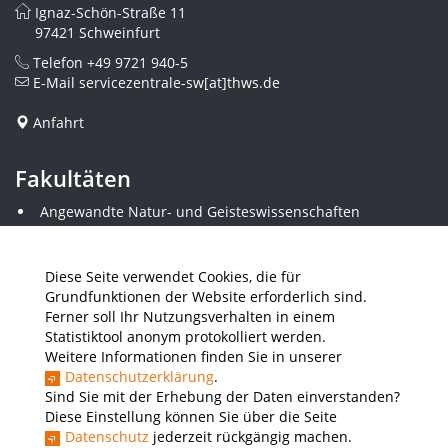
Ignaz-Schön-Straße 11
97421 Schweinfurt
Telefon
+49 9721 940-5
E-Mail
servicezentrale-sw[at]thws.de
Anfahrt
Fakultäten
Angewandte Natur- und Geisteswissenschaften
Angewandte Sozialwissenschaften
Architektur und Bauingenieurwesen
Elektrotechnik
Diese Seite verwendet Cookies, die für
Gestaltung
Grundfunktionen der Website erforderlich sind.
Informatik und Wirtschaftsinformatik
Ferner soll Ihr Nutzungsverhalten in einem
Kunststofftechnik und Vermessung
Statistiktool anonym protokolliert werden.
Maschinenbau
Weitere Informationen finden Sie in unserer
THWS Business School
Datenschutzerklärung
.
Wirtschaftsingenieurwesen
Sind Sie mit der Erhebung der Daten einverstanden?
Diese Einstellung können Sie über die Seite
Datenschutz
jederzeit rückgängig machen.