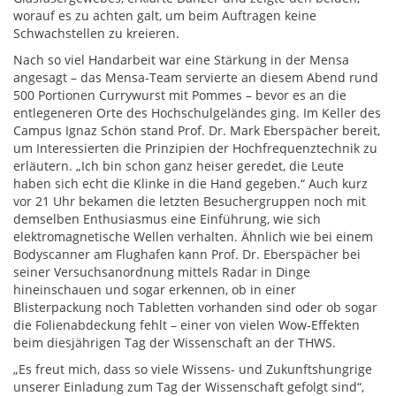
worauf es zu achten galt, um beim Auftragen keine
Schwachstellen zu kreieren.
Nach so viel Handarbeit war eine Stärkung in der Mensa
angesagt – das Mensa-Team servierte an diesem Abend rund
500 Portionen Currywurst mit Pommes – bevor es an die
entlegeneren Orte des Hochschulgeländes ging. Im Keller des
Campus Ignaz Schön stand Prof. Dr. Mark Eberspächer bereit,
um Interessierten die Prinzipien der Hochfrequenztechnik zu
erläutern. „Ich bin schon ganz heiser geredet, die Leute
haben sich echt die Klinke in die Hand gegeben.“ Auch kurz
vor 21 Uhr bekamen die letzten Besuchergruppen noch mit
demselben Enthusiasmus eine Einführung, wie sich
elektromagnetische Wellen verhalten. Ähnlich wie bei einem
Bodyscanner am Flughafen kann Prof. Dr. Eberspächer bei
seiner Versuchsanordnung mittels Radar in Dinge
hineinschauen und sogar erkennen, ob in einer
Blisterpackung noch Tabletten vorhanden sind oder ob sogar
die Folienabdeckung fehlt – einer von vielen Wow-Effekten
beim diesjährigen Tag der Wissenschaft an der THWS.
„Es freut mich, dass so viele Wissens- und Zukunftshungrige
unserer Einladung zum Tag der Wissenschaft gefolgt sind“,