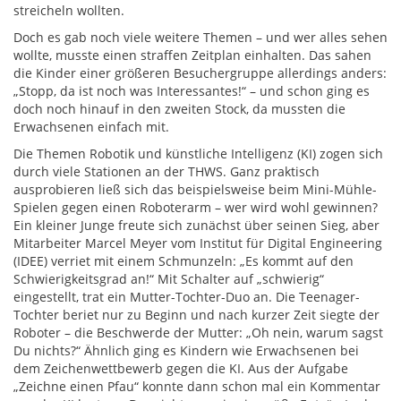
streicheln wollten.
Doch es gab noch viele weitere Themen – und wer alles sehen
wollte, musste einen straffen Zeitplan einhalten. Das sahen
die Kinder einer größeren Besuchergruppe allerdings anders:
„Stopp, da ist noch was Interessantes!“ – und schon ging es
doch noch hinauf in den zweiten Stock, da mussten die
Erwachsenen einfach mit.
Die Themen Robotik und künstliche Intelligenz (KI) zogen sich
durch viele Stationen an der THWS. Ganz praktisch
ausprobieren ließ sich das beispielsweise beim Mini-Mühle-
Spielen gegen einen Roboterarm – wer wird wohl gewinnen?
Ein kleiner Junge freute sich zunächst über seinen Sieg, aber
Mitarbeiter Marcel Meyer vom Institut für Digital Engineering
(IDEE) verriet mit einem Schmunzeln: „Es kommt auf den
Schwierigkeitsgrad an!“ Mit Schalter auf „schwierig“
eingestellt, trat ein Mutter-Tochter-Duo an. Die Teenager-
Tochter beriet nur zu Beginn und nach kurzer Zeit siegte der
Roboter – die Beschwerde der Mutter: „Oh nein, warum sagst
Du nichts?“ Ähnlich ging es Kindern wie Erwachsenen bei
dem Zeichenwettbewerb gegen die KI. Aus der Aufgabe
„Zeichne einen Pfau“ konnte dann schon mal ein Kommentar