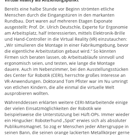
Bereits eine halbe Stunde vor Beginn strömten etliche
Menschen durch die Eingangstüren in den markanten
Rundbau. Dort waren auf mehreren Etagen Exponate
ausgestellt: Prof. Dr. Ulrich Deutschle, Experte für Ergonomie
am Arbeitsplatz, half Interessierten, mittels Elektronik-Brille
und Hand-Controller in die Virtual Reality (VR) einzutauchen:
„Wir simulieren die Montage in einer Fabrikumgebung, bevor
die eigentliche Arbeitsstation gebaut wird.“ So könnten
Firmen sich beraten lassen, ob Arbeitsabläufe sinnvoll und
ergonomisch seien, und testen, wie lange die Montage
dauere. Auch im Nebenzimmer, bei den Ausstellungsstücken
des Center für Robotik (CERI), herrschte großes Interesse an
VR-Anwendungen. Doktorand Tom Pfister war im Nu umringt
von etlichen Kindern, die alle einmal die virtuelle Welt
ausprobieren wollten.
Währenddessen erklärten weitere CERI-Mitarbeitende einige
der vielen Einsatzmöglichkeiten der Robotik wie
beispielsweise die Unterstützung bei Hüft-OPs. Immer wieder
ein Hingucker: Roboterhund „Spot“ erwies sich als absoluter
Publikumsmagnet. So zog er Menschen jeder Altersgruppe in
seinen Bann, die seinen orange lackierten Metallkörper gerne