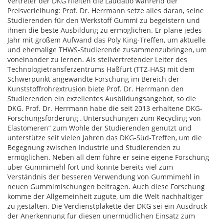
Vertreter der DKG hielten die Laudatio während der
Preisverleihung: Prof. Dr. Herrmann setze alles daran, seine
Studierenden für den Werkstoff Gummi zu begeistern und
ihnen die beste Ausbildung zu ermöglichen. Er plane jedes
Jahr mit großem Aufwand das Poly King-Treffen, um aktuelle
und ehemalige THWS-Studierende zusammenzubringen, um
voneinander zu lernen. Als stellvertretender Leiter des
Technologietransferzentrums Haßfurt (TTZ-HAS) mit dem
Schwerpunkt angewandte Forschung im Bereich der
Kunststoffrohrextrusion biete Prof. Dr. Herrmann den
Studierenden ein exzellentes Ausbildungsangebot, so die
DKG. Prof. Dr. Herrmann habe die seit 2013 erhaltene DKG-
Forschungsförderung „Untersuchungen zum Recycling von
Elastomeren“ zum Wohle der Studierenden genutzt und
unterstütze seit vielen Jahren das DKG-Süd-Treffen, um die
Begegnung zwischen Industrie und Studierenden zu
ermöglichen. Neben all dem führe er seine eigene Forschung
über Gummimehl fort und konnte bereits viel zum
Verständnis der besseren Verwendung von Gummimehl in
neuen Gummimischungen beitragen. Auch diese Forschung
komme der Allgemeinheit zugute, um die Welt nachhaltiger
zu gestalten. Die Verdienstplakette der DKG sei ein Ausdruck
der Anerkennung für diesen unermüdlichen Einsatz zum