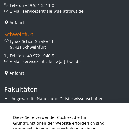
Telefon
+49 931 3511-0
E-Mail
servicezentrale-wue[at]thws.de
Anfahrt
Schweinfurt
Ignaz-Schön-Straße 11
97421 Schweinfurt
Telefon
+49 9721 940-5
E-Mail
servicezentrale-sw[at]thws.de
Anfahrt
Fakultäten
Angewandte Natur- und Geisteswissenschaften
Angewandte Sozialwissenschaften
Architektur und Bauingenieurwesen
Elektrotechnik
Diese Seite verwendet Cookies, die für
Gestaltung
Grundfunktionen der Website erforderlich sind.
Informatik und Wirtschaftsinformatik
Ferner soll Ihr Nutzungsverhalten in einem