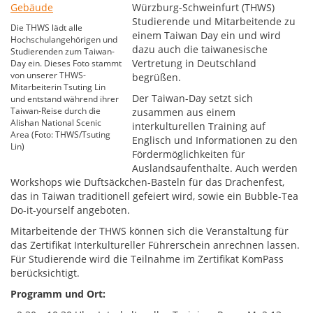
Würzburg-Schweinfurt (THWS)
Studierende und Mitarbeitende zu
Die THWS lädt alle
einem Taiwan Day ein und wird
Hochschulangehörigen und
dazu auch die taiwanesische
Studierenden zum Taiwan-
Vertretung in Deutschland
Day ein. Dieses Foto stammt
von unserer THWS-
begrüßen.
Mitarbeiterin Tsuting Lin
Der Taiwan-Day setzt sich
und entstand während ihrer
Taiwan-Reise durch die
zusammen aus einem
Alishan National Scenic
interkulturellen Training auf
Area (Foto: THWS/Tsuting
Englisch und Informationen zu den
Lin)
Fördermöglichkeiten für
Auslandsaufenthalte. Auch werden
Workshops wie Duftsäckchen-Basteln für das Drachenfest,
das in Taiwan traditionell gefeiert wird, sowie ein Bubble-Tea
Do-it-yourself angeboten.
Mitarbeitende der THWS können sich die Veranstaltung für
das Zertifikat Interkultureller Führerschein anrechnen lassen.
Für Studierende wird die Teilnahme im Zertifikat KomPass
berücksichtigt.
Programm und Ort: