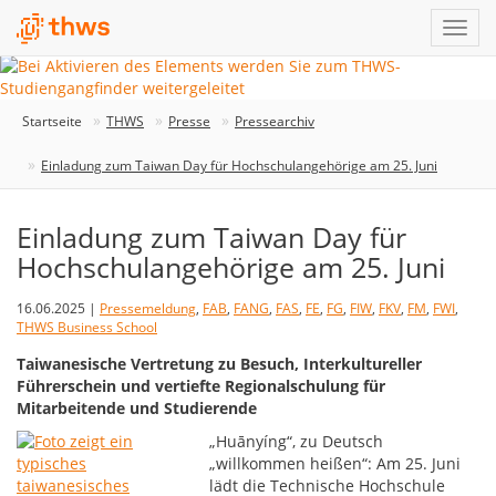
Startseite
THWS
Presse
Pressearchiv
Einladung zum Taiwan Day für Hochschulangehörige am 25. Juni
Einladung zum Taiwan Day für
Hochschulangehörige am 25. Juni
16.06.2025 |
Pressemeldung
,
FAB
,
FANG
,
FAS
,
FE
,
FG
,
FIW
,
FKV
,
FM
,
FWI
,
THWS Business School
Taiwanesische Vertretung zu Besuch, Interkultureller
Führerschein und vertiefte Regionalschulung für
Mitarbeitende und Studierende
„Huānyíng“, zu Deutsch
„willkommen heißen“: Am 25. Juni
lädt die Technische Hochschule