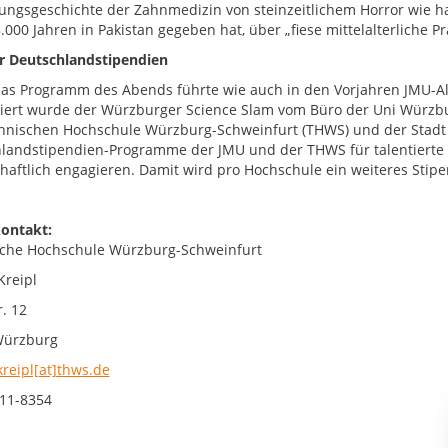
ungsgeschichte der Zahnmedizin von steinzeitlichem Horror wie 
.000 Jahren in Pakistan gegeben hat, über „fiese mittelalterliche P
ür Deutschlandstipendien
as Programm des Abends führte wie auch in den Vorjahren JMU-
iert wurde der Würzburger Science Slam vom Büro der Uni Würz
hnischen Hochschule Würzburg-Schweinfurt (THWS) und der Stadt W
landstipendien-Programme der JMU und der THWS für talentierte
chaftlich engagieren. Damit wird pro Hochschule ein weiteres Stipe
ontakt:
che Hochschule Würzburg-Schweinfurt
Kreipl
. 12
Würzburg
kreipl[at]thws.de
11-8354