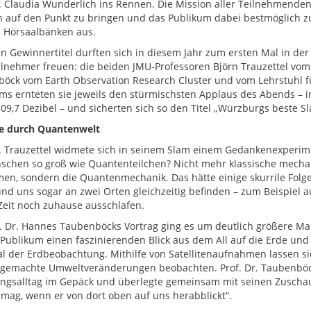
r. Claudia Wunderlich ins Rennen. Die Mission aller Teilnehmende
 auf den Punkt zu bringen und das Publikum dabei bestmöglich zu 
 Hörsaalbänken aus.
n Gewinnertitel durften sich in diesem Jahr zum ersten Mal in de
ilnehmer freuen: die beiden JMU-Professoren Björn Trauzettel vom
öck vom Earth Observation Research Cluster und vom Lehrstuhl f
ams ernteten sie jeweils den stürmischsten Applaus des Abends – 
09,7 Dezibel – und sicherten sich so den Titel „Würzburgs beste S
se durch Quantenwelt
r. Trauzettel widmete sich in seinem Slam einem Gedankenexperim
schen so groß wie Quantenteilchen? Nicht mehr klassische mechan
en, sondern die Quantenmechanik. Das hätte einige skurrile Folge
nd uns sogar an zwei Orten gleichzeitig befinden – zum Beispiel 
Zeit noch zuhause ausschlafen.
f. Dr. Hannes Taubenböcks Vortrag ging es um deutlich größere Ma
Publikum einen faszinierenden Blick aus dem All auf die Erde und 
al der Erdbeobachtung. Mithilfe von Satellitenaufnahmen lassen si
emachte Umweltveränderungen beobachten. Prof. Dr. Taubenböck 
ngsalltag im Gepäck und überlegte gemeinsam mit seinen Zuschau
mag, wenn er von dort oben auf uns herabblickt“.