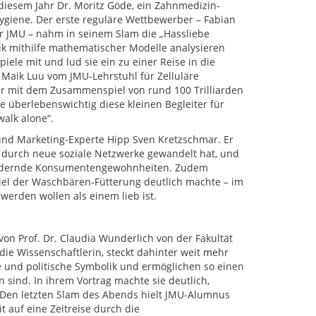
 diesem Jahr Dr. Moritz Göde, ein Zahnmedizin-
giene. Der erste reguläre Wettbewerber – Fabian
er JMU – nahm in seinem Slam die „Hassliebe
k mithilfe mathematischer Modelle analysieren
le mit und lud sie ein zu einer Reise in die
 Maik Luu vom JMU-Lehrstuhl für Zelluläre
er mit dem Zusammenspiel von rund 100 Trilliarden
 überlebenswichtig diese kleinen Begleiter für
alk alone“.
nd Marketing-Experte Hipp Sven Kretzschmar. Er
en durch neue soziale Netzwerke gewandelt hat, und
 ändernde Konsumentengewohnheiten. Zudem
iel der Waschbären-Fütterung deutlich machte – im
werden wollen als einem lieb ist.
von Prof. Dr. Claudia Wunderlich von der Fakultät
ie Wissenschaftlerin, steckt dahinter weit mehr
le und politische Symbolik und ermöglichen so einen
en sind. In ihrem Vortrag machte sie deutlich,
. Den letzten Slam des Abends hielt JMU-Alumnus
 auf eine Zeitreise durch die