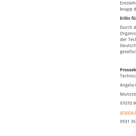
Entsteh
knapp 8
Erlös f
Durch d
Organis
der Tec
Deutsch
gesells
Pressek
Technis
Angela 
Münzstr
97070 
angela.
0931 35