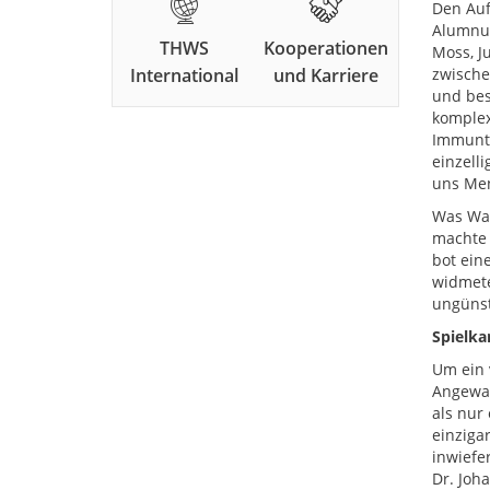
Den Auf
Alumnus
THWS
Kooperationen
Moss, J
International
und Karriere
zwische
und bes
komplex
Immunth
einzell
uns Men
Was Was
machte 
bot ein
widmete
ungünst
Spielkar
Um ein 
Angewan
als nur
einzigar
inwiefe
Dr. Joh