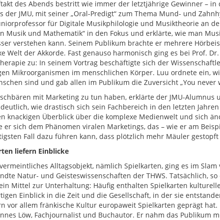
takt des Abends bestritt wie immer der letztjährige Gewinner – in
 der JMU, mit seiner „Oral-Predigt“ zum Thema Mund- und Zahnhy
uniorprofessor für Digitale Musikphilologie und Musiktheorie an d
n Musik und Mathematik“ in den Fokus und erklärte, wie man Musi
ser verstehen kann. Seinem Publikum brachte er mehrere Hörbeispie
e Welt der Akkorde. Fast genauso harmonisch ging es bei Prof. Dr.
erapie zu: In seinem Vortrag beschäftigte sich der Wissenschaftl
igen Mikroorganismen im menschlichen Körper. Luu ordnete ein, wie
schen sind und gab allen im Publikum die Zuversicht „You never w
chbären mit Marketing zu tun haben, erklärte der JMU-Alumnus u
deutlich, wie drastisch sich sein Fachbereich in den letzten Jahr
en knackigen Überblick über die komplexe Medienwelt und sich
 er sich dem Phänomen viralen Marketings, das – wie er am Beisp
igsten Fall dazu führen kann, dass plötzlich mehr Mäuler gestopft 
ten liefern Einblicke
vermeintliches Alltagsobjekt, nämlich Spielkarten, ging es im Slam 
dte Natur- und Geisteswissenschaften der THWS. Tatsächlich, so d
 ein Mittel zur Unterhaltung: Häufig enthalten Spielkarten kulturel
tigen Einblick in die Zeit und die Gesellschaft, in der sie entstand
rn vor allem fränkische Kultur europaweit Spielkarten geprägt hat
annes Löw, Fachjournalist und Buchautor. Er nahm das Publikum mit