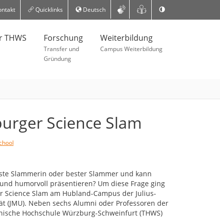
ntakt
Quicklinks
Deutsch
er THWS
Forschung
Weiterbildung
Transfer und
Campus Weiterbildung
Gründung
urger Science Slam
chool
ste Slammerin oder bester Slammer und kann
 und humorvoll präsentieren? Um diese Frage ging
r Science Slam am Hubland-Campus der Julius-
ät (JMU). Neben sechs Alumni oder Professoren der
hnische Hochschule Würzburg-Schweinfurt (THWS)