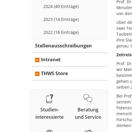
Prof. D
2024 (40 Einträge)
Minuten
von den
2023 (14 Einträge)
Über de
zwei Te
2022 (18 Einträge)
Taubenb
ihre Sl
Stellenausschreibungen
genau 1
Zeitrei
Intranet
Prof. D
wir Men
THWS Store
bestimm
gehen u
selben 
Bei Pro
seinem 
Potenzi
Studien-
Beratung
menschg
interessierte
und Service
Forschu
denken 