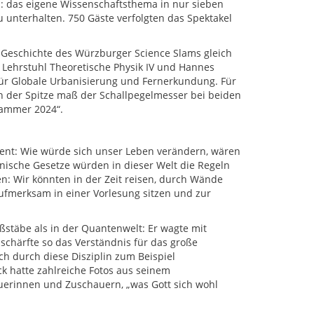
n: das eigene Wissenschaftsthema in nur sieben
unterhalten. 750 Gäste verfolgten das Spektakel
r Geschichte des Würzburger Science Slams gleich
 Lehrstuhl Theoretische Physik IV und Hannes
ür Globale Urbanisierung und Fernerkundung. Für
in der Spitze maß der Schallpegelmesser bei beiden
lammer 2024“.
ent: Wie würde sich unser Leben verändern, wären
ische Gesetze würden in dieser Welt die Regeln
n: Wir könnten in der Zeit reisen, durch Wände
aufmerksam in einer Vorlesung sitzen und zur
ßstäbe als in der Quantenwelt: Er wagte mit
schärfte so das Verständnis für das große
ch durch diese Disziplin zum Beispiel
hatte zahlreiche Fotos aus seinem
erinnen und Zuschauern, „was Gott sich wohl