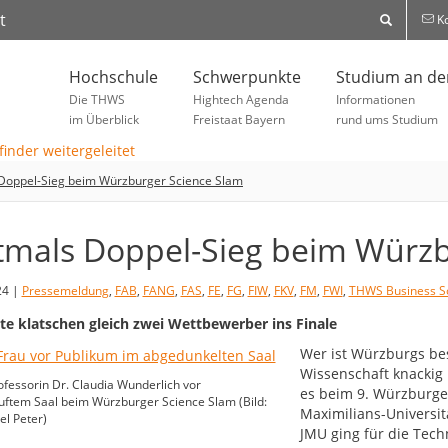
t
Ko
Hochschule
Schwerpunkte
Studium an d
Die THWS
Hightech Agenda
Informationen
im Überblick
Freistaat Bayern
rund ums Studium
Doppel-Sieg beim Würzburger Science Slam
tmals Doppel-Sieg beim Würzb
24 |
Pressemeldung
,
FAB
,
FANG
,
FAS
,
FE
,
FG
,
FIW
,
FKV
,
FM
,
FWI
,
THWS Business S
te klatschen gleich zwei Wettbewerber ins Finale
Wer ist Würzburgs be
Wissenschaft knackig
essorin Dr. Claudia Wunderlich vor
es beim 9. Würzburge
ftem Saal beim Würzburger Science Slam (Bild:
Maximilians-Universit
l Peter)
JMU ging für die Tec