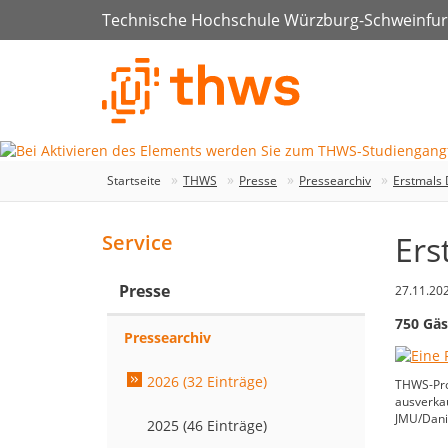
Technische Hochschule Würzburg-Schweinfur
Startseite
THWS
Presse
Pressearchiv
Erstmals 
Ers
Service
Presse
27.11.20
750 Gäs
Pressearchiv
2026 (32 Einträge)
THWS-Prof
ausverkau
JMU/Danie
2025 (46 Einträge)