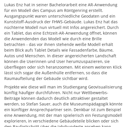
Lukas Enz hat in seiner Bachelorarbeit eine AR-Anwendung
für ein Modell des Campus am Röntgenring erstellt.
Ausgangspunkt waren unterschiedliche Geodaten und ein
Kunststoff-Ausdruck der FHWS-Gebäude. Lukas Enz hat das
nüchterne Modell nun virtuell mit Infos angereichert. Durch
ein Tablet, das eine Echtzeit-AR-Anwendung öffnet, können
die Anwendenden das Modell wie durch eine Brille
betrachten - das vor ihnen stehende weiße Modell erhält
beim Blick aufs Tablet Details wie Fassadenfarbe, Bäume,
Autos und Menschen. In dieser angereicherten Landschaft
können die Userinnen und User herumzuspazieren, sie
überfliegen oder sich heranzoomen. Mit einem weiteren Klick
lässt sich sogar die Außenhülle entfernen, so dass die
Raumaufteilung der Gebäude sichtbar wird.
Projekte wie diese will man im Studiengang Geovisualisierung
künftig häufiger durchführen. Nicht nur Wettbewerbs-
Beiträge können dadurch deutlich attraktiver gestaltet
werden, so Stefan Sauer, auch die Museumspädagogik könnte
ein künftiger Ansprechpartner sein. Denkbar ist zum Beispiel
eine Anwendung, mit der man spielerisch ein Festungsmodell
explorieren, in verschiedene Gebäudeteile blicken oder sich
den Baufortschritt über die Jahrhunderte ansehen kann.