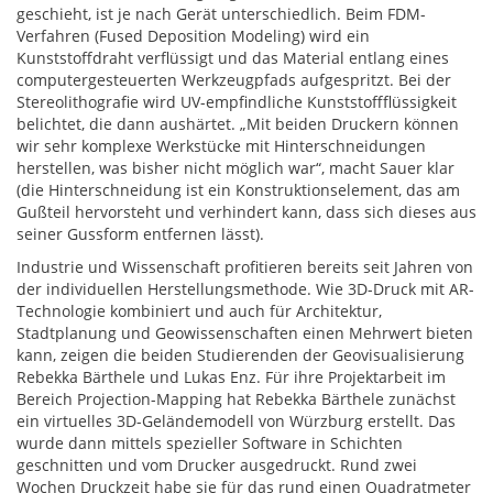
geschieht, ist je nach Gerät unterschiedlich. Beim FDM-
Verfahren (Fused Deposition Modeling) wird ein
Kunststoffdraht verflüssigt und das Material entlang eines
computergesteuerten Werkzeugpfads aufgespritzt. Bei der
Stereolithografie wird UV-empfindliche Kunststoffflüssigkeit
belichtet, die dann aushärtet. „Mit beiden Druckern können
wir sehr komplexe Werkstücke mit Hinterschneidungen
herstellen, was bisher nicht möglich war“, macht Sauer klar
(die Hinterschneidung ist ein Konstruktionselement, das am
Gußteil hervorsteht und verhindert kann, dass sich dieses aus
seiner Gussform entfernen lässt).
Industrie und Wissenschaft profitieren bereits seit Jahren von
der individuellen Herstellungsmethode. Wie 3D-Druck mit AR-
Technologie kombiniert und auch für Architektur,
Stadtplanung und Geowissenschaften einen Mehrwert bieten
kann, zeigen die beiden Studierenden der Geovisualisierung
Rebekka Bärthele und Lukas Enz. Für ihre Projektarbeit im
Bereich Projection-Mapping hat Rebekka Bärthele zunächst
ein virtuelles 3D-Geländemodell von Würzburg erstellt. Das
wurde dann mittels spezieller Software in Schichten
geschnitten und vom Drucker ausgedruckt. Rund zwei
Wochen Druckzeit habe sie für das rund einen Quadratmeter