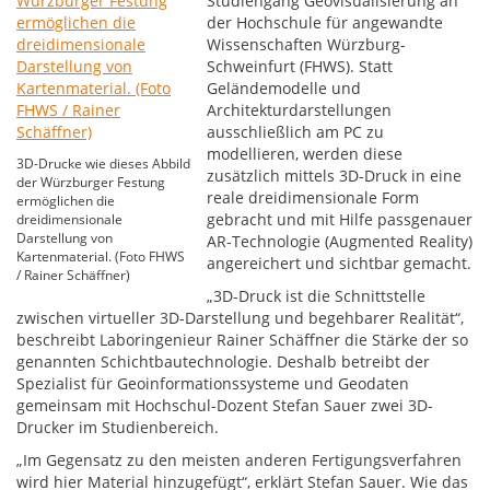
Studiengang Geovisualisierung an
der Hochschule für angewandte
Wissenschaften Würzburg-
Schweinfurt (FHWS). Statt
Geländemodelle und
Architekturdarstellungen
ausschließlich am PC zu
modellieren, werden diese
3D-Drucke wie dieses Abbild
zusätzlich mittels 3D-Druck in eine
der Würzburger Festung
reale dreidimensionale Form
ermöglichen die
gebracht und mit Hilfe passgenauer
dreidimensionale
Darstellung von
AR-Technologie (Augmented Reality)
Kartenmaterial. (Foto FHWS
angereichert und sichtbar gemacht.
/ Rainer Schäffner)
„3D-Druck ist die Schnittstelle
zwischen virtueller 3D-Darstellung und begehbarer Realität“,
beschreibt Laboringenieur Rainer Schäffner die Stärke der so
genannten Schichtbautechnologie. Deshalb betreibt der
Spezialist für Geoinformationssysteme und Geodaten
gemeinsam mit Hochschul-Dozent Stefan Sauer zwei 3D-
Drucker im Studienbereich.
„Im Gegensatz zu den meisten anderen Fertigungsverfahren
wird hier Material hinzugefügt“, erklärt Stefan Sauer. Wie das