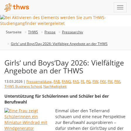
Startseite
THWS
Presse
Pressearchiv
Girls‘ und Boys‘Day 2026: Vielfältige Angebote an der THWS
Girls‘ und Boys‘Day 2026: Vielfältige
Angebote an der THWS
13.03.2026 |
Pressemeldung
,
FAB
,
FANG
,
FAS
,
FE
,
FG
,
FIW
,
FKV
,
FM
,
FWI
,
THWS Business School
,
Nachhaltigkeit
Unterstützung für Schülerinnen und Schüler bei der
Berufswahl
Einmal über den Tellerrand
schauen und eine neue Perspektive
zur Berufswahl ausprobieren –
dafür stehen der Girls‘Day und der