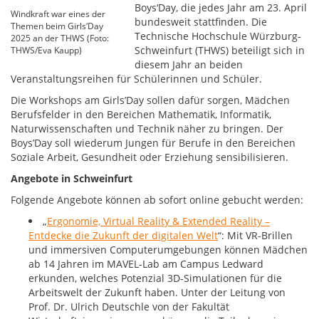
Boys‘Day, die jedes Jahr am 23. April
Windkraft war eines der
bundesweit stattfinden. Die
Themen beim Girls‘Day
Technische Hochschule Würzburg-
2025 an der THWS (Foto:
Schweinfurt (THWS) beteiligt sich in
THWS/Eva Kaupp)
diesem Jahr an beiden
Veranstaltungsreihen für Schülerinnen und Schüler.
Die Workshops am Girls’Day sollen dafür sorgen, Mädchen
Berufsfelder in den Bereichen Mathematik, Informatik,
Naturwissenschaften und Technik näher zu bringen. Der
Boys’Day soll wiederum Jungen für Berufe in den Bereichen
Soziale Arbeit, Gesundheit oder Erziehung sensibilisieren.
Angebote in Schweinfurt
Folgende Angebote können ab sofort online gebucht werden:
„
Ergonomie, Virtual Reality & Extended Reality –
Entdecke die Zukunft der digitalen Welt
“: Mit VR-Brillen
und immersiven Computerumgebungen können Mädchen
ab 14 Jahren im MAVEL-Lab am Campus Ledward
erkunden, welches Potenzial 3D-Simulationen für die
Arbeitswelt der Zukunft haben. Unter der Leitung von
Prof. Dr. Ulrich Deutschle von der Fakultät