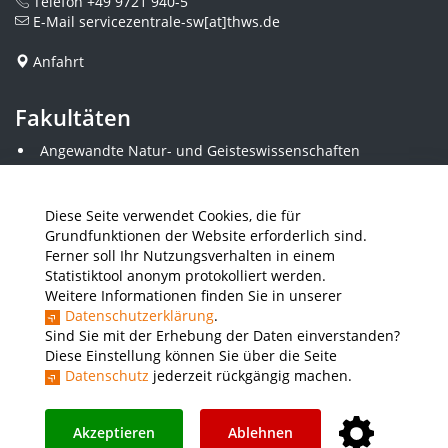
Telefon
+49 9721 940-5
E-Mail
servicezentrale-sw[at]thws.de
Anfahrt
Fakultäten
Angewandte Natur- und Geisteswissenschaften
Angewandte Sozialwissenschaften
Architektur und Bauingenieurwesen
Elektrotechnik
Diese Seite verwendet Cookies, die für
Gestaltung
Grundfunktionen der Website erforderlich sind.
Informatik und Wirtschaftsinformatik
Ferner soll Ihr Nutzungsverhalten in einem
Kunststofftechnik und Vermessung
Statistiktool anonym protokolliert werden.
Maschinenbau
Weitere Informationen finden Sie in unserer
THWS Business School
Datenschutzerklärung
.
Wirtschaftsingenieurwesen
Sind Sie mit der Erhebung der Daten einverstanden?
Diese Einstellung können Sie über die Seite
Datenschutz
jederzeit rückgängig machen.
Presse
Stellenausschreibungen
Intranet
THWS Store
Instagram
YouTube
LinkedIn
Akzeptieren
Ablehnen