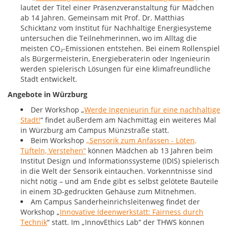
lautet der Titel einer Präsenzveranstaltung für Mädchen
ab 14 Jahren. Gemeinsam mit Prof. Dr. Matthias
Schicktanz vom Institut für Nachhaltige Energiesysteme
untersuchen die Teilnehmerinnen, wo im Alltag die
meisten CO₂-Emissionen entstehen. Bei einem Rollenspiel
als Bürgermeisterin, Energieberaterin oder Ingenieurin
werden spielerisch Lösungen für eine klimafreundliche
Stadt entwickelt.
Angebote in Würzburg
Der Workshop „
Werde Ingenieurin für eine nachhaltige
Stadt!
“ findet außerdem am Nachmittag ein weiteres Mal
in Würzburg am Campus Münzstraße statt.
Beim Workshop
„Sensorik zum Anfassen - Löten,
Tüfteln, Verstehen“
können Mädchen ab 13 Jahren beim
Institut Design und Informationssysteme (IDIS) spielerisch
in die Welt der Sensorik eintauchen. Vorkenntnisse sind
nicht nötig – und am Ende gibt es selbst gelötete Bauteile
in einem 3D-gedruckten Gehäuse zum Mitnehmen.
Am Campus Sanderheinrichsleitenweg findet der
Workshop „
Innovative Ideenwerkstatt: Fairness durch
Technik
“ statt. Im „InnovEthics Lab“ der THWS können