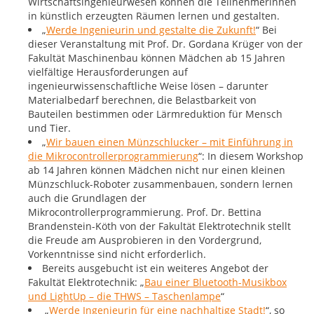
Wirtschaftsingenieurwesen können die Teilnehmerinnen
in künstlich erzeugten Räumen lernen und gestalten.
„
Werde Ingenieurin und gestalte die Zukunft!
“ Bei
dieser Veranstaltung mit Prof. Dr. Gordana Krüger von der
Fakultät Maschinenbau können Mädchen ab 15 Jahren
vielfältige Herausforderungen auf
ingenieurwissenschaftliche Weise lösen – darunter
Materialbedarf berechnen, die Belastbarkeit von
Bauteilen bestimmen oder Lärmreduktion für Mensch
und Tier.
„
Wir bauen einen Münzschlucker – mit Einführung in
die Mikrocontrollerprogrammierung
“: In diesem Workshop
ab 14 Jahren können Mädchen nicht nur einen kleinen
Münzschluck-Roboter zusammenbauen, sondern lernen
auch die Grundlagen der
Mikrocontrollerprogrammierung. Prof. Dr. Bettina
Brandenstein-Köth von der Fakultät Elektrotechnik stellt
die Freude am Ausprobieren in den Vordergrund,
Vorkenntnisse sind nicht erforderlich.
Bereits ausgebucht ist ein weiteres Angebot der
Fakultät Elektrotechnik: „
Bau einer Bluetooth-Musikbox
und LightUp – die THWS – Taschenlampe
“
„
Werde Ingenieurin für eine nachhaltige Stadt!
“, so