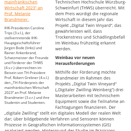
Technischen Hochschule Würzburg-
Schweinfurt (THWS) überreicht. Mit
dem Preis würdigt die regionale
Wirtschaft in diesem Jahr das
Projekt „Digital Twin Vinyard“, das
IHK-Präsidentin Caroline
gewährleisten will, dass
Trips (3.v.l.), der
Trockenstress und Schädlingsbefall
stellvertretende IHK-
im Weinbau frühzeitig erkannt
Hauptgeschäftsführer
Jürgen Bode (links) und
werden.
Rainer Ankenbrand,
Weinbau vor neuen
Schatzmeister der Freunde
und Förderer der THWS
Herausforderungen
(4.v.r.) überreichten im
Mithilfe der Förderung möchte
Beisein von TH-Präsident
Prof. Robert Grebner (4.v.l.)
Brandmeier im Rahmen des
den „TH-Förderpreis der
Projekts „Digital Twin Vineyard“
mainfränkischen Wirtschaft
(„Digitaler Zwilling-Weinberg“) drei
2023“ an Prof. Melanie
Masterarbeiten mit technischem
Brandmeier (3.v.r.) und ihre
Equipment sowie die Teilnahme an
Studentin und Studenten.
Fachtagungen finanzieren. Der
„digitale Zwilling“ stellt ein digitales Modell der realen Welt
dar; über bildgebende Verfahren und Sensoren können
Prozesse in Geografischen Informationssystemen (GIS)
analysiert werden. Hintergrund der Studie im Präzisions-