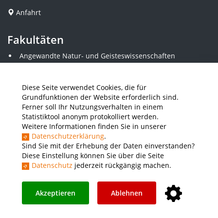
Anfahrt
Fakultäten
Angewandte Natur- und Geisteswissenschaften
Angewandte Sozialwissenschaften
Architektur und Bauingenieurwesen
Elektrotechnik
Diese Seite verwendet Cookies, die für
Gestaltung
Grundfunktionen der Website erforderlich sind.
Informatik und Wirtschaftsinformatik
Ferner soll Ihr Nutzungsverhalten in einem
Kunststofftechnik und Vermessung
Statistiktool anonym protokolliert werden.
Maschinenbau
Weitere Informationen finden Sie in unserer
THWS Business School
Datenschutzerklärung
.
Wirtschaftsingenieurwesen
Sind Sie mit der Erhebung der Daten einverstanden?
Diese Einstellung können Sie über die Seite
Datenschutz
jederzeit rückgängig machen.
Presse
Stellenausschreibungen
Intranet
THWS Store
Instagram
YouTube
LinkedIn
Akzeptieren
Ablehnen
Impressum
Barrierefreiheit
Datenschutz