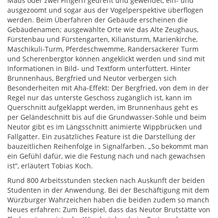
Maus oder zwei Fingern gedreht und gewendet, ein- und
ausgezoomt und sogar aus der Vogelperspektive überflogen
werden. Beim Überfahren der Gebäude erscheinen die
Gebäudenamen; ausgewählte Orte wie das Alte Zeughaus,
Fürstenbau und Fürstengarten, Kiliansturm, Marienkirche,
Maschikuli-Turm, Pferdeschwemme, Randersackerer Turm
und Scherenbergtor können angeklickt werden und sind mit
Informationen in Bild- und Textform unterfüttert. Hinter
Brunnenhaus, Bergfried und Neutor verbergen sich
Besonderheiten mit Aha-Effekt: Der Bergfried, von dem in der
Regel nur das unterste Geschoss zugänglich ist, kann im
Querschnitt aufgeklappt werden, im Brunnenhaus geht es
per Geländeschnitt bis auf die Grundwasser-Sohle und beim
Neutor gibt es im Längsschnitt animierte Wippbrücken und
Fallgatter. Ein zusätzliches Feature ist die Darstellung der
bauzeitlichen Reihenfolge in Signalfarben. „So bekommt man
ein Gefühl dafür, wie die Festung nach und nach gewachsen
ist“, erläutert Tobias Koch.
Rund 800 Arbeitsstunden stecken nach Auskunft der beiden
Studenten in der Anwendung. Bei der Beschäftigung mit dem
Würzburger Wahrzeichen haben die beiden zudem so manch
Neues erfahren: Zum Beispiel, dass das Neutor Brutstätte von