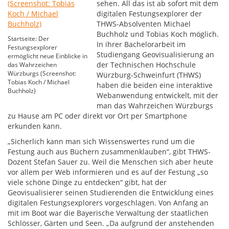
sehen. All das ist ab sofort mit dem
digitalen Festungsexplorer der
THWS-Absolventen Michael
Buchholz und Tobias Koch möglich.
Startseite: Der
In ihrer Bachelorarbeit im
Festungsexplorer
Studiengang Geovisualisierung an
ermöglicht neue Einblicke in
der Technischen Hochschule
das Wahrzeichen
Würzburgs (Screenshot:
Würzburg-Schweinfurt (THWS)
Tobias Koch / Michael
haben die beiden eine interaktive
Buchholz)
Webanwendung entwickelt, mit der
man das Wahrzeichen Würzburgs
zu Hause am PC oder direkt vor Ort per Smartphone
erkunden kann.
„Sicherlich kann man sich Wissenswertes rund um die
Festung auch aus Büchern zusammenklauben“, gibt THWS-
Dozent Stefan Sauer zu. Weil die Menschen sich aber heute
vor allem per Web informieren und es auf der Festung „so
viele schöne Dinge zu entdecken“ gibt, hat der
Geovisualisierer seinen Studierenden die Entwicklung eines
digitalen Festungsexplorers vorgeschlagen. Von Anfang an
mit im Boot war die Bayerische Verwaltung der staatlichen
Schlösser, Gärten und Seen. „Da aufgrund der anstehenden