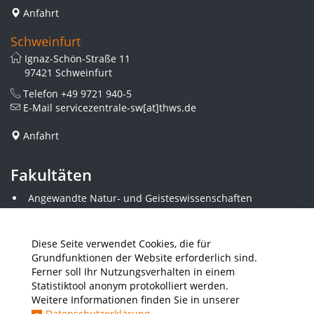
Anfahrt
Schweinfurt
Ignaz-Schön-Straße 11
97421 Schweinfurt
Telefon
+49 9721 940-5
E-Mail
servicezentrale-sw[at]thws.de
Anfahrt
Fakultäten
Angewandte Natur- und Geisteswissenschaften
Angewandte Sozialwissenschaften
Architektur und Bauingenieurwesen
Elektrotechnik
Diese Seite verwendet Cookies, die für
Gestaltung
Grundfunktionen der Website erforderlich sind.
Informatik und Wirtschaftsinformatik
Ferner soll Ihr Nutzungsverhalten in einem
Kunststofftechnik und Vermessung
Statistiktool anonym protokolliert werden.
Maschinenbau
Weitere Informationen finden Sie in unserer
THWS Business School
Datenschutzerklärung
.