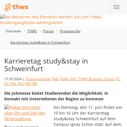
Startseite
THWS
Presse
Pressearchiv
Karrieretag study&stay in Schweinfurt
Karrieretag study&stay in
Schweinfurt
17.05.2024 |
Pressemeldung
,
FAB
,
FANG
,
FAS
,
THWS Business School
,
FE
,
FG
,
FIW
,
FKV
,
FM
,
FWI
Die Jobmesse bietet Studierenden die Möglichkeit, in
Kontakt mit Unternehmen der Region zu kommen
Am Dienstag, den 11. Juni findet von
10 bis 16 Uhr der Karrieretag
study&stay Schweinfurt auf dem
Campus Ignaz Schön statt. Auf dem
Flyer zum Karrieretag