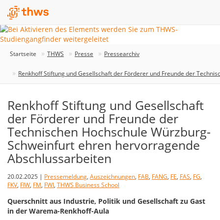
Startseite
THWS
Presse
Pressearchiv
Renkhoff Stiftung und Gesellschaft der Förderer und Freunde der Techn
Renkhoff Stiftung und Gesellschaft
der Förderer und Freunde der
Technischen Hochschule Würzburg-
Schweinfurt ehren hervorragende
Abschlussarbeiten
20.02.2025 |
Pressemeldung
,
Auszeichnungen
,
FAB
,
FANG
,
FE
,
FAS
,
FG
,
FKV
,
FIW
,
FM
,
FWI
,
THWS Business School
Querschnitt aus Industrie, Politik und Gesellschaft zu Gast
in der Warema-Renkhoff-Aula