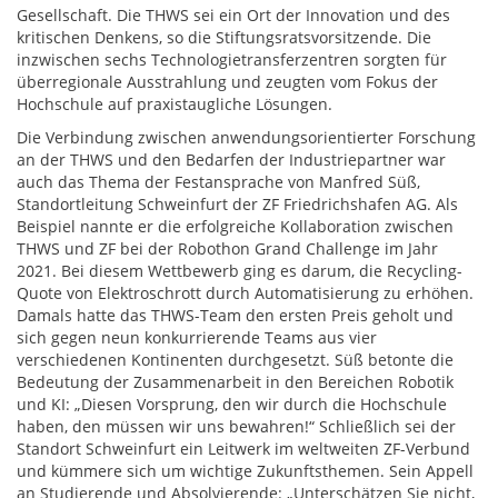
Gesellschaft. Die THWS sei ein Ort der Innovation und des
kritischen Denkens, so die Stiftungsratsvorsitzende. Die
inzwischen sechs Technologietransferzentren sorgten für
überregionale Ausstrahlung und zeugten vom Fokus der
Hochschule auf praxistaugliche Lösungen.
Die Verbindung zwischen anwendungsorientierter Forschung
an der THWS und den Bedarfen der Industriepartner war
auch das Thema der Festansprache von Manfred Süß,
Standortleitung Schweinfurt der ZF Friedrichshafen AG. Als
Beispiel nannte er die erfolgreiche Kollaboration zwischen
THWS und ZF bei der Robothon Grand Challenge im Jahr
2021. Bei diesem Wettbewerb ging es darum, die Recycling-
Quote von Elektroschrott durch Automatisierung zu erhöhen.
Damals hatte das THWS-Team den ersten Preis geholt und
sich gegen neun konkurrierende Teams aus vier
verschiedenen Kontinenten durchgesetzt. Süß betonte die
Bedeutung der Zusammenarbeit in den Bereichen Robotik
und KI: „Diesen Vorsprung, den wir durch die Hochschule
haben, den müssen wir uns bewahren!“ Schließlich sei der
Standort Schweinfurt ein Leitwerk im weltweiten ZF-Verbund
und kümmere sich um wichtige Zukunftsthemen. Sein Appell
an Studierende und Absolvierende: „Unterschätzen Sie nicht,