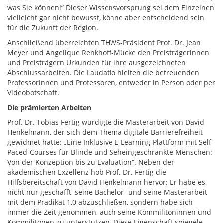
was Sie können!“ Dieser Wissensvorsprung sei dem Einzelnen
vielleicht gar nicht bewusst, könne aber entscheidend sein
für die Zukunft der Region.
Anschließend überreichten THWS-Präsident Prof. Dr. Jean
Meyer und Angelique Renkhoff-Mücke den Preisträgerinnen
und Preisträgern Urkunden für ihre ausgezeichneten
Abschlussarbeiten. Die Laudatio hielten die betreuenden
Professorinnen und Professoren, entweder in Person oder per
Videobotschaft.
Die prämierten Arbeiten
Prof. Dr. Tobias Fertig würdigte die Masterarbeit von David
Henkelmann, der sich dem Thema digitale Barrierefreiheit
gewidmet hatte: „Eine Inklusive E-Learning-Plattform mit Self-
Paced-Courses für Blinde und Seheingeschränkte Menschen:
Von der Konzeption bis zu Evaluation“. Neben der
akademischen Exzellenz hob Prof. Dr. Fertig die
Hilfsbereitschaft von David Henkelmann hervor: Er habe es
nicht nur geschafft, seine Bachelor- und seine Masterarbeit
mit dem Prädikat 1,0 abzuschließen, sondern habe sich
immer die Zeit genommen, auch seine Kommilitoninnen und
Kommilitonen zu unterstützen. Diese Eigenschaft spiegele