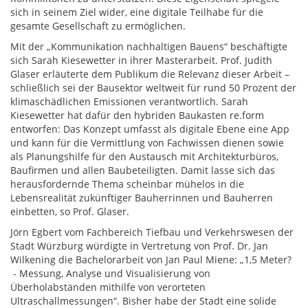
sich in seinem Ziel wider, eine digitale Teilhabe für die
gesamte Gesellschaft zu ermöglichen.
Mit der „Kommunikation nachhaltigen Bauens“ beschäftigte
sich Sarah Kiesewetter in ihrer Masterarbeit. Prof. Judith
Glaser erläuterte dem Publikum die Relevanz dieser Arbeit –
schließlich sei der Bausektor weltweit für rund 50 Prozent der
klimaschädlichen Emissionen verantwortlich. Sarah
Kiesewetter hat dafür den hybriden Baukasten re.form
entworfen: Das Konzept umfasst als digitale Ebene eine App
und kann für die Vermittlung von Fachwissen dienen sowie
als Planungshilfe für den Austausch mit Architekturbüros,
Baufirmen und allen Baubeteiligten. Damit lasse sich das
herausfordernde Thema scheinbar mühelos in die
Lebensrealität zukünftiger Bauherrinnen und Bauherren
einbetten, so Prof. Glaser.
Jörn Egbert vom Fachbereich Tiefbau und Verkehrswesen der
Stadt Würzburg würdigte in Vertretung von Prof. Dr. Jan
Wilkening die Bachelorarbeit von Jan Paul Miene: „1,5 Meter?
- Messung, Analyse und Visualisierung von
Überholabständen mithilfe von verorteten
Ultraschallmessungen“. Bisher habe der Stadt eine solide