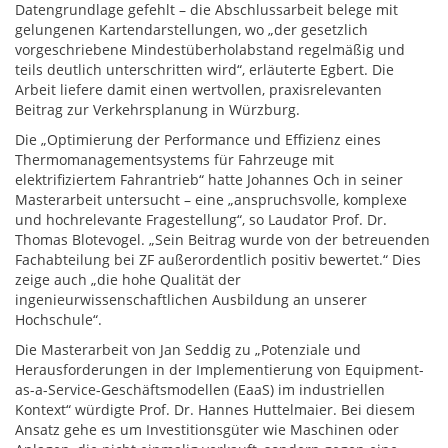
Datengrundlage gefehlt – die Abschlussarbeit belege mit
gelungenen Kartendarstellungen, wo „der gesetzlich
vorgeschriebene Mindestüberholabstand regelmäßig und
teils deutlich unterschritten wird“, erläuterte Egbert. Die
Arbeit liefere damit einen wertvollen, praxisrelevanten
Beitrag zur Verkehrsplanung in Würzburg.
Die „Optimierung der Performance und Effizienz eines
Thermomanagementsystems für Fahrzeuge mit
elektrifiziertem Fahrantrieb“ hatte Johannes Och in seiner
Masterarbeit untersucht – eine „anspruchsvolle, komplexe
und hochrelevante Fragestellung“, so Laudator Prof. Dr.
Thomas Blotevogel. „Sein Beitrag wurde von der betreuenden
Fachabteilung bei ZF außerordentlich positiv bewertet.“ Dies
zeige auch „die hohe Qualität der
ingenieurwissenschaftlichen Ausbildung an unserer
Hochschule“.
Die Masterarbeit von Jan Seddig zu „Potenziale und
Herausforderungen in der Implementierung von Equipment-
as-a-Service-Geschäftsmodellen (EaaS) im industriellen
Kontext“ würdigte Prof. Dr. Hannes Huttelmaier. Bei diesem
Ansatz gehe es um Investitionsgüter wie Maschinen oder