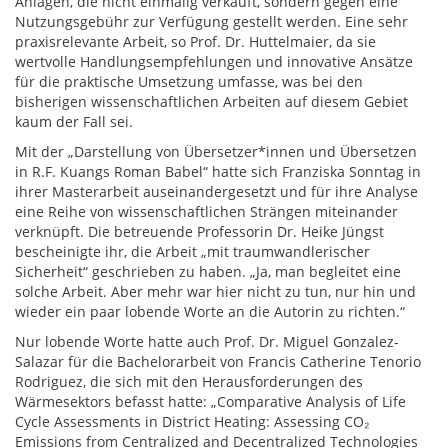
Anlagen, die nicht einmalig verkauft, sondern gegen eine
Nutzungsgebühr zur Verfügung gestellt werden. Eine sehr
praxisrelevante Arbeit, so Prof. Dr. Huttelmaier, da sie
wertvolle Handlungsempfehlungen und innovative Ansätze
für die praktische Umsetzung umfasse, was bei den
bisherigen wissenschaftlichen Arbeiten auf diesem Gebiet
kaum der Fall sei.
Mit der „Darstellung von Übersetzer*innen und Übersetzen
in R.F. Kuangs Roman Babel“ hatte sich Franziska Sonntag in
ihrer Masterarbeit auseinandergesetzt und für ihre Analyse
eine Reihe von wissenschaftlichen Strängen miteinander
verknüpft. Die betreuende Professorin Dr. Heike Jüngst
bescheinigte ihr, die Arbeit „mit traumwandlerischer
Sicherheit“ geschrieben zu haben. „Ja, man begleitet eine
solche Arbeit. Aber mehr war hier nicht zu tun, nur hin und
wieder ein paar lobende Worte an die Autorin zu richten.“
Nur lobende Worte hatte auch Prof. Dr. Miguel Gonzalez-
Salazar für die Bachelorarbeit von Francis Catherine Tenorio
Rodriguez, die sich mit den Herausforderungen des
Wärmesektors befasst hatte: „Comparative Analysis of Life
Cycle Assessments in District Heating: Assessing CO₂
Emissions from Centralized and Decentralized Technologies