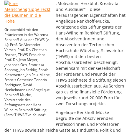
„Motivation, Herzblut, Kreativität
und Ausdauer“ – diese
herausragenden Eigenschaften hat
Angelique Renkhoff-Mücke,
Vorsitzende des Stiftungsrats der
Gruppenbild mit den
Hans-Wilhelm Renkhoff Stiftung,
Prämierten in der Warema-
den Absolventinnen und
Renkhoff-Aula der THWS (v.
Absolventen der Technischen
li.): Prof. Dr Alexander
Versch, Prof. Dr. Christian
Hochschule Würzburg-Schweinfurt
Fischer, THWS-Präsident
(THWS) mit den besten
Prof. Dr. Jean Meyer,
Abschlussarbeiten bescheinigt.
Johannes Och, Franziska
Gemeinsam mit der Gesellschaft
Sonntag, Jan Seddig, Sarah
der Förderer und Freunde der
Kiesewetter, Jan Paul Miene,
Francis Catherine Tenorio
THWS zeichnete die Stiftung sieben
Rodriguez, David
Abschlussarbeiten aus. Außerdem
Henkelmann und Angelique
gab es eine finanzielle Förderung
Renkhoff-Mücke,
von jeweils rund 20.000 Euro für
Vorsitzende des
zwei Forschungsprojekte.
Stiftungsrats der Hans-
Wilhelm Renkhoff Stiftung
Angelique Renkhoff-Mücke
(Foto: THWS/Eva Kaupp)^
begrüßte die Absolvierenden,
Professorinnen und Professoren
der THWS sowie zahlreiche Gäste aus Industrie, Politik und