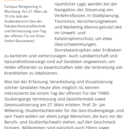
räumlicher Lage, werden bei der
Campus Röntgenring in
Navigation, der Steuerung von
Würzburg: Am 27. März ab
Verkehrsflüssen, in Stadtplanung,
10 Uhr lädt der
Tourismus, Versicherungswesen
Studienbereich Geo der
Fakultät Kunststofftechnik
und Marketing ebenso genutzt wie
und Vermessung zum Tag
im Umwelt- und
der offenen Tür ein (Foto:
Katastrophenschutz, um etwa
Stefan Bausewein)
Überschwemmungen,
Dürrekatastrophen oder Erdbeben
zu kartieren und vorherzusagen. Auch Landwirtschaft und
Gesundheitsvorsorge sind auf Geodaten angewiesen, um
Felder effizienter zu bewirtschaften oder die Verbreitung von
Krankheiten zu lokalisieren.
Was bei der Erfassung, Verarbeitung und Visualisierung
solcher Geodaten heute alles möglich ist, können
Interessierte bei einem Tag der offenen Tür der THWS-
Studiengänge Vermessung und Geoinformatik sowie
Geovisualisierung am 27. März erleben. Prof. Dr. Jan
Wilkening, Studienfachberater für die Geo-Studiengänge, und
sein Team wollen vor allem junge Menschen, die kurz vor der
Berufs- und Studienfachwahl stehen, auf den Geschmack
bringen. Willkommen sind natürlich auch Eltern sowie