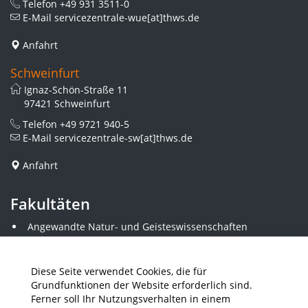
Telefon
+49 931 3511-0
E-Mail
servicezentrale-wue[at]thws.de
Anfahrt
Schweinfurt
Ignaz-Schön-Straße 11
97421 Schweinfurt
Telefon
+49 9721 940-5
E-Mail
servicezentrale-sw[at]thws.de
Anfahrt
Fakultäten
Angewandte Natur- und Geisteswissenschaften
Angewandte Sozialwissenschaften
Architektur und Bauingenieurwesen
Elektrotechnik
Diese Seite verwendet Cookies, die für
Gestaltung
Grundfunktionen der Website erforderlich sind.
Informatik und Wirtschaftsinformatik
Ferner soll Ihr Nutzungsverhalten in einem