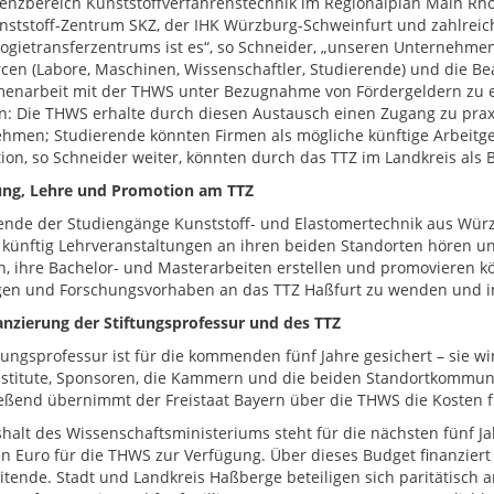
nzbereich Kunststoffverfahrenstechnik im Regionalplan Main Rhön
ststoff-Zentrum SKZ, der IHK Würzburg-Schweinfurt und zahlreic
ogietransferzentrums ist es“, so Schneider, „unseren Unternehme
cen (Labore, Maschinen, Wissenschaftler, Studierende) und die Be
narbeit mit der THWS unter Bezugnahme von Fördergeldern zu er
on: Die THWS erhalte durch diesen Austausch einen Zugang zu pra
hmen; Studierende könnten Firmen als mögliche künftige Arbeitge
ion, so Schneider weiter, könnten durch das TTZ im Landkreis als
ung, Lehre und Promotion am TTZ
ende der Studiengänge Kunststoff- und Elastomertechnik aus Wü
künftig Lehrveranstaltungen an ihren beiden Standorten hören un
n, ihre Bachelor- und Masterarbeiten erstellen und promovieren 
gen und Forschungsvorhaben an das TTZ Haßfurt zu wenden und int
anzierung der Stiftungsprofessur und des TTZ
ftungsprofessur ist für die kommenden fünf Jahre gesichert – sie 
nstitute, Sponsoren, die Kammern und die beiden Standortkommune
eßend übernimmt der Freistaat Bayern über die THWS die Kosten fü
halt des Wissenschaftsministeriums steht für die nächsten fünf Ja
en Euro für die THWS zur Verfügung. Über dieses Budget finanzier
itende. Stadt und Landkreis Haßberge beteiligen sich paritätisch 