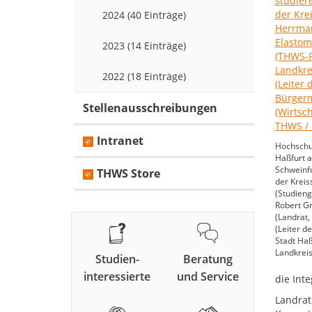
2024 (40 Einträge)
2023 (14 Einträge)
2022 (18 Einträge)
Stellenausschreibungen
Intranet
Hochschu
Haßfurt 
Schweinfu
THWS Store
der Kreis
(Studieng
Robert G
(Landrat,
(Leiter d
Stadt Haß
Landkrei
Studien-
Beratung
interessierte
und Service
die Int
Landrat