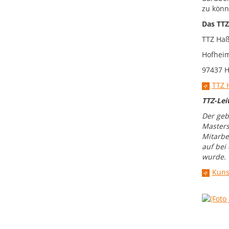
zu könn
Das TTZ
TTZ Haß
Hofheim
97437 H
TTZ 
TTZ-Lei
Der geb
Masters
Mitarbe
auf bei
wurde.
Kuns