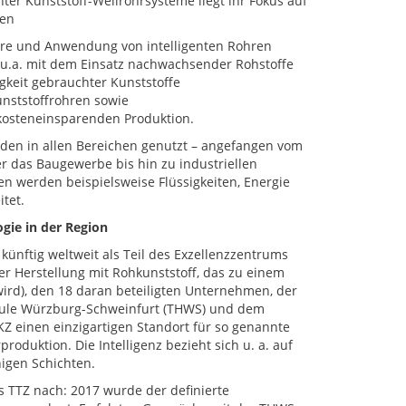
nter Kunststoff-Wellrohrsysteme liegt ihr Fokus auf
ten
hre und Anwendung von intelligenten Rohren
 u.a. mit dem Einsatz nachwachsender Rohstoffe
gkeit gebrauchter Kunststoffe
unststoffrohren sowie
kosteneinsparenden Produktion.
den in allen Bereichen genutzt – angefangen vom
r das Baugewerbe bis hin zu industriellen
n werden beispielsweise Flüssigkeiten, Energie
tet.
gie in der Region
 künftig weltweit als Teil des Exzellenzzentrums
er Herstellung mit Rohkunststoff, das zu einem
wird), den 18 daran beteiligten Unternehmen, der
ule Würzburg-Schweinfurt (THWS) und dem
Z einen einzigartigen Standort für so genannte
rproduktion. Die Intelligenz bezieht sich u. a. auf
higen Schichten.
 TTZ nach: 2017 wurde der definierte