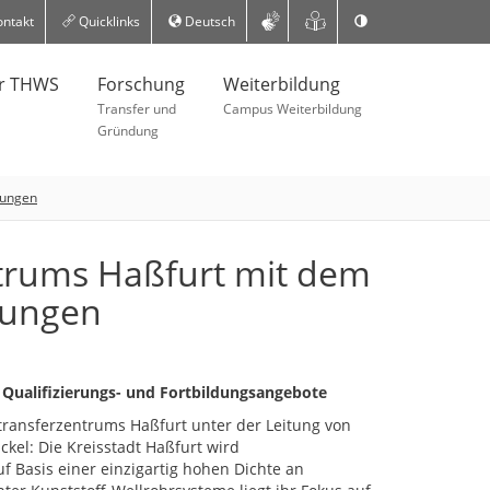
ntakt
Quicklinks
Deutsch
er THWS
Forschung
Weiterbildung
Transfer und
Campus Weiterbildung
Gründung
sungen
ntrums Haßfurt mit dem
ösungen
 Qualifizierungs- und Fortbildungsangebote
transferzentrums Haßfurt unter der Leitung von
ckel: Die Kreisstadt Haßfurt wird
f Basis einer einzigartig hohen Dichte an