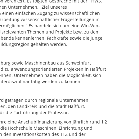
 verankert. Es folgten Gespräche mit der THWS,
hen Unternehmen. „Ziel unseres
n einen einfachen Zugang zu wissenschaftlichen
arbeitung wissenschaftlicher Fragestellungen in
möglichen.“ Es handele sich um eine Win-Win-
xisrelevanten Themen und Projekte bzw. zu den
bende kennenlernen. Fachkräfte sowie die junge
 Bildungsregion gehalten werden.
rzburg sowie Maschinenbau aus Schweinfurt
d zu anwendungsorientierten Projekten in Haßfurt
können. Unternehmen haben die Möglichkeit, sich
erdisziplinär tätig werden zu können.
wird getragen durch regionale Unternehmen,
n, den Landkreis und die Stadt Haßfurt.
r die Fortführung der Professur.
hre eine Anschubfinanzierung von jährlich rund 1,2
t die Hochschule Maschinen, Einrichtung und
an den Investitionskosten des TTZ und der