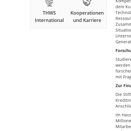
Kompete
dem Kun
THWS
Kooperationen
Technol
Ressour
International
und Karriere
Zusamme
Situati
Unterne
Generat
Forsch
Studier
werden 
forsche
mit Fra
Zur Fin
Die Sti
Krediti
Anschli
Im Haus
Million
Mitarbe