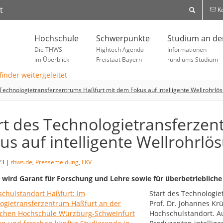
t
Ko
Hochschule
Schwerpunkte
Studium an d
Die THWS
Hightech Agenda
Informationen
im Überblick
Freistaat Bayern
rund ums Studium
 Technologietransferzentrums Haßfurt mit dem Fokus auf intelligente Wellrohrlö
rt des Technologietransferze
us auf intelligente Wellrohrl
23 |
thws.de
,
Pressemeldung
,
FKV
 wird Garant für Forschung und Lehre sowie für überbetriebliche
Start des Technologie
Prof. Dr. Johannes Krü
Hochschulstandort. Au