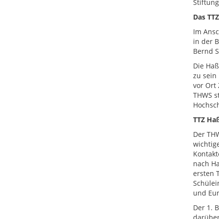
Stiftun
Das TTZ
Im Ansc
in der 
Bernd S
Die Haß
zu sein
vor Ort
THWS st
Hochsch
TTZ Haß
Der THW
wichtig
Kontakt
nach Ha
ersten 
Schülei
und Eur
Der 1. 
darüber