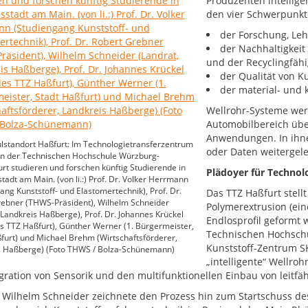
Produzenten intellige
den vier Schwerpunk
der Forschung, Le
der Nachhaltigkeit
und der Recyclingfähi
der Qualität von K
der material- und 
Wellrohr-Systeme wer
Automobilbereich übe
Anwendungen. In ihne
lstandort Haßfurt: Im Technologietransferzentrum
oder Daten weitergelei
an der Technischen Hochschule Würzburg-
rt studieren und forschen künftig Studierende in
Plädoyer für Technolo
stadt am Main. (von li.:) Prof. Dr. Volker Herrmann
ang Kunststoff- und Elastomertechnik), Prof. Dr.
Das TTZ Haßfurt stellt
rebner (THWS-Präsident), Wilhelm Schneider
Polymerextrusion (ein
 Landkreis Haßberge), Prof. Dr. Johannes Krückel
Endlosprofil geformt 
es TTZ Haßfurt), Günther Werner (1. Bürgermeister,
Technischen Hochsch
furt) und Michael Brehm (Wirtschaftsförderer,
Kunststoff-Zentrum SK
s Haßberge) (Foto THWS / Bolza-Schünemann)
„intelligente“ Wellroh
egration von Sensorik und den multifunktionellen Einbau von leitfä
 Wilhelm Schneider zeichnete den Prozess hin zum Startschuss des