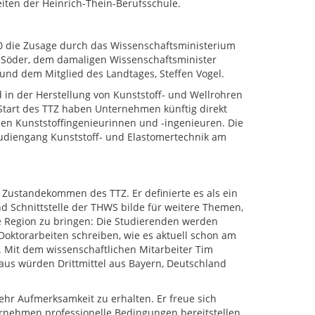
eiten der Heinrich-Thein-Berufsschule.
20 die Zusage durch das Wissenschaftsministerium
s Söder, dem damaligen Wissenschaftsminister
und dem Mitglied des Landtages, Steffen Vogel.
 in der Herstellung von Kunststoff- und Wellrohren
 Start des TTZ haben Unternehmen künftig direkt
n Kunststoffingenieurinnen und -ingenieuren. Die
tudiengang Kunststoff- und Elastomertechnik am
 Zustandekommen des TTZ. Er definierte es als ein
nd Schnittstelle der THWS bilde für weitere Themen,
e Region zu bringen: Die Studierenden werden
Doktorarbeiten schreiben, wie es aktuell schon am
. Mit dem wissenschaftlichen Mitarbeiter Tim
naus würden Drittmittel aus Bayern, Deutschland
ehr Aufmerksamkeit zu erhalten. Er freue sich
ernehmen professionelle Bedingungen bereitstellen