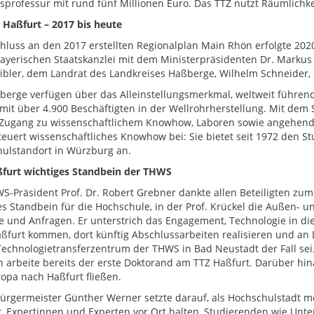
gsprofessur mit rund fünf Millionen Euro. Das TTZ nutzt Räumlichk
 Haßfurt – 2017 bis heute
hluss an den 2017 erstellten Regionalplan Main Rhön erfolgte 20
Bayerischen Staatskanzlei mit dem Ministerpräsidenten Dr. Marku
ibler, dem Landrat des Landkreises Haßberge, Wilhelm Schneider, 
berge verfügen über das Alleinstellungsmerkmal, weltweit führend
 mit über 4.900 Beschäftigten in der Wellrohrherstellung. Mit dem
 Zugang zu wissenschaftlichem Knowhow, Laboren sowie angehende
euert wissenschaftliches Knowhow bei: Sie bietet seit 1972 den S
ulstandort in Würzburg an.
furt wichtiges Standbein der THWS
S-Präsident Prof. Dr. Robert Grebner dankte allen Beteiligten zum
es Standbein für die Hochschule, in der Prof. Krückel die Außen- u
e und Anfragen. Er unterstrich das Engagement, Technologie in di
ßfurt kommen, dort künftig Abschlussarbeiten realisieren und an 
Technologietransferzentrum der THWS in Bad Neustadt der Fall sei
n arbeite bereits der erste Doktorand am TTZ Haßfurt. Darüber hi
opa nach Haßfurt fließen.
Bürgermeister Günther Werner setzte darauf, als Hochschulstadt m
, Expertinnen und Experten vor Ort halten, Studierenden wie Unt