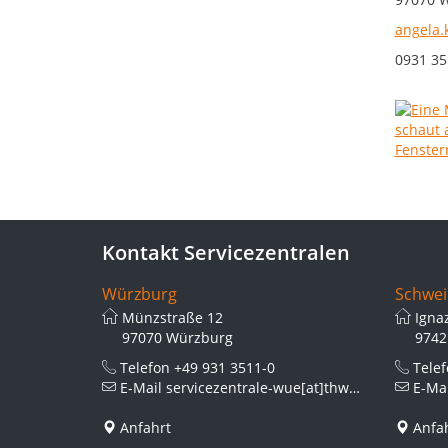
angela.
0931 35
Kontakt Servicezentralen
Würzburg
Schwei
Münzstraße 12
Igna
97070 Würzburg
9742
Telefon
+49 931 3511-0
Tele
E-Mail
servicezentrale-wue[at]thws.de
E-Ma
Anfahrt
Anfa