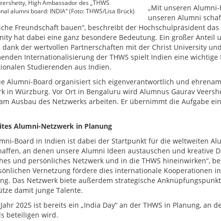
eershetty, High Ambassador des „THWS
„Mit unseren Alumni-B
onal alumni board: INDIA“ (Foto: THWS/Lisa Brück)
unseren Alumni schaf
iche Freundschaft bauen“, beschreibt der Hochschulpräsident das
ty hat dabei eine ganz besondere Bedeutung. Ein großer Anteil 
– dank der wertvollen Partnerschaften mit der Christ University un
nden Internationalisierung der THWS spielt Indien eine wichtige Ro
tionalen Studierenden aus Indien.
e Alumni-Board organisiert sich eigenverantwortlich und ehrena
k in Würzburg. Vor Ort in Bengaluru wird Alumnus Gaurav Veershe
am Ausbau des Netzwerks arbeiten. Er übernimmt die Aufgabe eine
tes Alumni-Netzwerk in Planung
mni-Board in Indien ist dabei der Startpunkt für die weltweiten Al
haffen, an denen unsere Alumni Ideen austauschen und kreative D
ches und persönliches Netzwerk und in die THWS hineinwirken“, be
sönlichen Vernetzung fördere dies internationale Kooperationen i
ng. Das Netzwerk biete außerdem strategische Anknüpfungspunkte
ütze damit junge Talente.
 Jahr 2025 ist bereits ein „India Day“ an der THWS in Planung, an
s beteiligen wird.