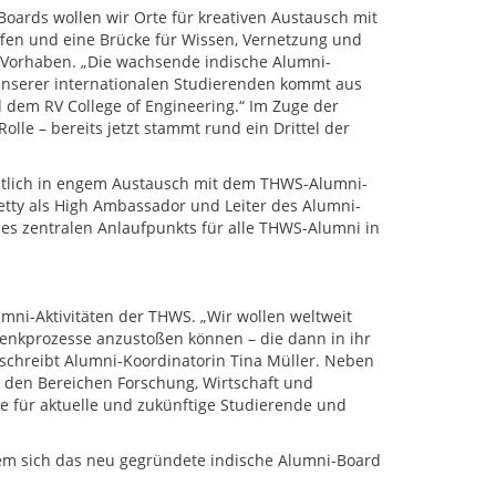
oards wollen wir Orte für kreativen Austausch mit
fen und eine Brücke für Wissen, Vernetzung und
 Vorhaben. „Die wachsende indische Alumni-
unserer internationalen Studierenden kommt aus
d dem RV College of Engineering.“ Im Zuge der
lle – bereits jetzt stammt rund ein Drittel der
mtlich in engem Austausch mit dem THWS-Alumni-
tty als High Ambassador und Leiter des Alumni-
s zentralen Anlaufpunkts für alle THWS-Alumni in
umni-Aktivitäten der THWS. „Wir wollen weltweit
enkprozesse anzustoßen können – die dann in ihr
schreibt Alumni-Koordinatorin Tina Müller. Neben
n den Bereichen Forschung, Wirtschaft und
 für aktuelle und zukünftige Studierende und
 dem sich das neu gegründete indische Alumni-Board