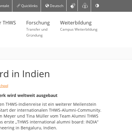
ntakt
Quicklinks
Deutsch
er THWS
Forschung
Weiterbildung
Transfer und
Campus Weiterbildung
Gründung
d in Indien
chool
erk wird weltweit ausgebaut
n THWS-Indienreise ist ein weiterer Meilenstein
 Start der internationalen THWS-Alumni-Community.
Jean Meyer und Tina Müller vom Team Alumni THWS
das erste „THWS international alumni board: INDIA“
neering in Bengaluru, Indien.