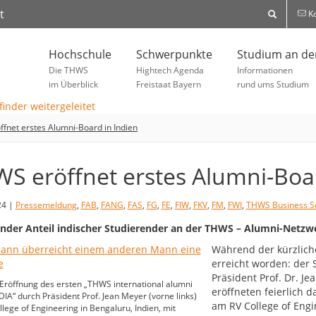
t
Ko
Hochschule
Schwerpunkte
Studium an d
Die THWS
Hightech Agenda
Informationen
im Überblick
Freistaat Bayern
rund ums Studium
fnet erstes Alumni-Board in Indien
S eröffnet erstes Alumni-Boar
24 |
Pressemeldung
,
FAB
,
FANG
,
FAS
,
FG
,
FE
,
FIW
,
FKV
,
FM
,
FWI
,
THWS Business S
der Anteil indischer Studierender an der THWS – Alumni-Netzw
Während der kürzliche
erreicht worden: der
Präsident Prof. Dr. 
e Eröffnung des ersten „THWS international alumni
eröffneten feierlich 
DIA“ durch Präsident Prof. Jean Meyer (vorne links)
am RV College of Engi
lege of Engineering in Bengaluru, Indien, mit