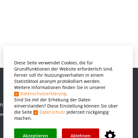
Diese Seite verwendet Cookies, die für
Grundfunktionen der Website erforderlich sind.
Ferner soll Ihr Nutzungsverhalten in einem
Statistiktool anonym protokolliert werden.
Weitere Informationen finden Sie in unserer
Informatik und Wirtschaftsinformatik
Datenschutzerklärung
.
Kunststofftechnik und Vermessung
Sind Sie mit der Erhebung der Daten
ften
einverstanden? Diese Einstellung können Sie über
Maschinenbau
die Seite
Datenschutz
jederzeit rückgängig
rwesen
THWS Business School
machen.
Wirtschaftsingenieurwesen
Akzeptieren
Ablehnen