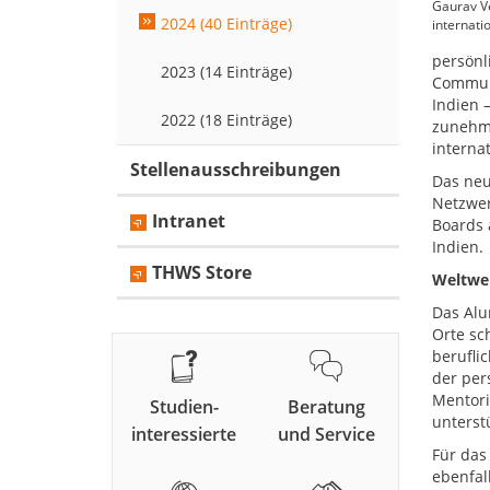
Gaurav V
2024 (40 Einträge)
internati
persönl
2023 (14 Einträge)
Communi
Indien 
2022 (18 Einträge)
zunehme
interna
Stellenausschreibungen
Das neu
Netzwer
Intranet
Boards 
Indien.
THWS Store
Weltwei
Das Alu
Orte sc
berufli
der per
Mentori
Studien-
Beratung
unterst
interessierte
und Service
Für das
ebenfall