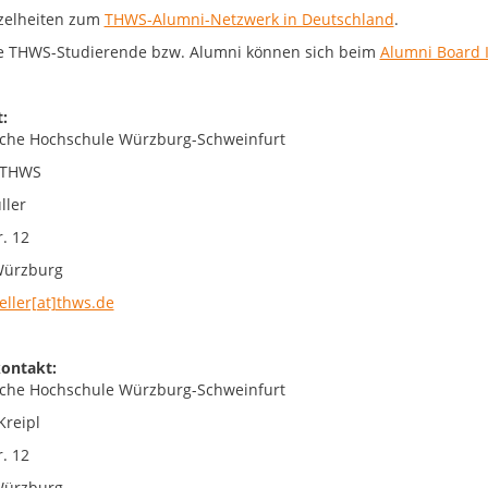
nzelheiten zum
THWS-Alumni-Netzwerk in Deutschland
.
e THWS-Studierende bzw. Alumni können sich beim
Alumni Board 
:
che Hochschule Würzburg-Schweinfurt
 THWS
ller
. 12
Würzburg
eller[at]thws.de
ontakt:
che Hochschule Würzburg-Schweinfurt
Kreipl
. 12
Würzburg