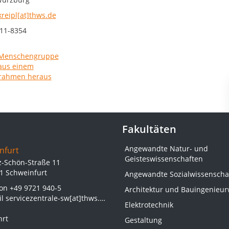
kreipl[at]thws.de
11-8354
Fakultäten
Angewandte Natur- und
nfurt
Geisteswissenschaften
z-Schön-Straße 11
1 Schweinfurt
Angewandte Sozialwissenscha
fon
+49 9721 940-5
Architektur und Bauingenieu
il
servicezentrale-sw[at]thws.de
Elektrotechnik
hrt
Gestaltung