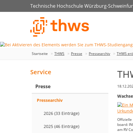
Technische Hochschule Würzburg-Schweinfur
Startseite
THWS
Presse
Pressearchiv
THWS eröf
THW
Service
Presse
18.12.20
Wachsen
Pressearchiv
2026 (33 Einträge)
Offiziell
board: IN
2025 (46 Einträge)
am RV Col