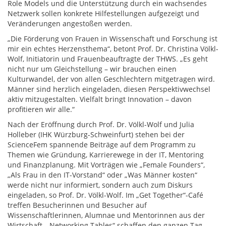
Role Models und die Unterstützung durch ein wachsendes
Netzwerk sollen konkrete Hilfestellungen aufgezeigt und
Veränderungen angestoßen werden.
„Die Förderung von Frauen in Wissenschaft und Forschung ist
mir ein echtes Herzensthema“, betont Prof. Dr. Christina Völkl-
Wolf, Initiatorin und Frauenbeauftragte der THWS. „Es geht
nicht nur um Gleichstellung – wir brauchen einen
Kulturwandel, der von allen Geschlechtern mitgetragen wird.
Männer sind herzlich eingeladen, diesen Perspektivwechsel
aktiv mitzugestalten. Vielfalt bringt Innovation – davon
profitieren wir alle.“
Nach der Eröffnung durch Prof. Dr. Völkl-Wolf und Julia
Holleber (IHK Würzburg-Schweinfurt) stehen bei der
ScienceFem spannende Beiträge auf dem Programm zu
Themen wie Gründung, Karrierewege in der IT, Mentoring
und Finanzplanung. Mit Vorträgen wie „Female Founders“,
„Als Frau in den IT-Vorstand“ oder „Was Männer kosten“
werde nicht nur informiert, sondern auch zum Diskurs
eingeladen, so Prof. Dr. Völkl-Wolf. Im „Get Together“-Café
treffen Besucherinnen und Besucher auf
Wissenschaftlerinnen, Alumnae und Mentorinnen aus der
Wirtschaft. „Networking Tables“ schaffen den ganzen Tag