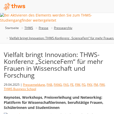
Startseite
THWS
Presse
Pressearchiv
Vielfalt bringt Innovation: THWS-Konferenz „ScienceFem“ für mehr Frauen
Vielfalt bringt Innovation: THWS-
Konferenz „ScienceFem“ für mehr
Frauen in Wissenschaft und
Forschung
29.04.2025 |
Pressemeldung
,
FAB
,
FANG
,
FAS
,
FE
,
FIW
,
FG
,
FKV
,
FM
,
FWI
,
THWS Business School
Keynotes, Workshops, Preisverleihung und Networking:
Plattform für Wissenschaftlerinnen, berufstätige Frauen,
Schülerinnen und Studentinnen