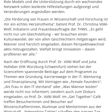
Role Models und die Unterstützung durch ein wachsendes
Netzwerk sollen konkrete Hilfestellungen aufgezeigt und
Veränderungen angestoßen werden.
„Die Förderung von Frauen in Wissenschaft und Forschung ist
mir ein echtes Herzensthema“, betont Prof. Dr. Christina Völkl-
Wolf, Initiatorin und Frauenbeauftragte der THWS. „Es geht
nicht nur um Gleichstellung – wir brauchen einen
Kulturwandel, der von allen Geschlechtern mitgetragen wird.
Männer sind herzlich eingeladen, diesen Perspektivwechsel
aktiv mitzugestalten. Vielfalt bringt Innovation – davon
profitieren wir alle.“
Nach der Eröffnung durch Prof. Dr. Völkl-Wolf und Julia
Holleber (IHK Würzburg-Schweinfurt) stehen bei der
ScienceFem spannende Beiträge auf dem Programm zu
Themen wie Gründung, Karrierewege in der IT, Mentoring
und Finanzplanung. Mit Vorträgen wie „Female Founders“,
„Als Frau in den IT-Vorstand“ oder „Was Männer kosten“
werde nicht nur informiert, sondern auch zum Diskurs
eingeladen, so Prof. Dr. Völkl-Wolf. Im „Get Together“-Café
treffen Besucherinnen und Besucher auf
Wissenschaftlerinnen, Alumnae und Mentorinnen aus der
Wirtschaft. „Networking Tables“ schaffen den ganzen Tag