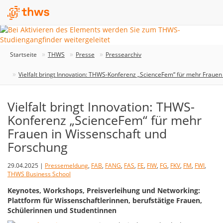
Startseite
THWS
Presse
Pressearchiv
Vielfalt bringt Innovation: THWS-Konferenz „ScienceFem“ für mehr Frauen
Vielfalt bringt Innovation: THWS-
Konferenz „ScienceFem“ für mehr
Frauen in Wissenschaft und
Forschung
29.04.2025 |
Pressemeldung
,
FAB
,
FANG
,
FAS
,
FE
,
FIW
,
FG
,
FKV
,
FM
,
FWI
,
THWS Business School
Keynotes, Workshops, Preisverleihung und Networking:
Plattform für Wissenschaftlerinnen, berufstätige Frauen,
Schülerinnen und Studentinnen