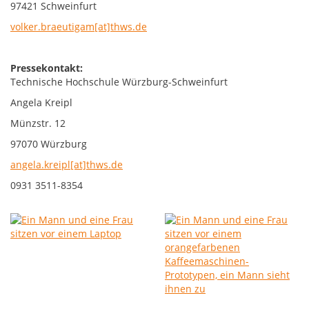
97421 Schweinfurt
volker.braeutigam[at]thws.de
Pressekontakt:
Technische Hochschule Würzburg-Schweinfurt
Angela Kreipl
Münzstr. 12
97070 Würzburg
angela.kreipl[at]thws.de
0931 3511-8354