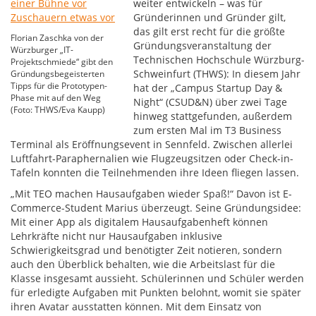
weiter entwickeln – was für
Gründerinnen und Gründer gilt,
das gilt erst recht für die größte
Florian Zaschka von der
Gründungsveranstaltung der
Würzburger „IT-
Technischen Hochschule Würzburg-
Projektschmiede“ gibt den
Schweinfurt (THWS): In diesem Jahr
Gründungsbegeisterten
Tipps für die Prototypen-
hat der „Campus Startup Day &
Phase mit auf den Weg
Night“ (CSUD&N) über zwei Tage
(Foto: THWS/Eva Kaupp)
hinweg stattgefunden, außerdem
zum ersten Mal im T3 Business
Terminal als Eröffnungsevent in Sennfeld. Zwischen allerlei
Luftfahrt-Paraphernalien wie Flugzeugsitzen oder Check-in-
Tafeln konnten die Teilnehmenden ihre Ideen fliegen lassen.
„Mit TEO machen Hausaufgaben wieder Spaß!“ Davon ist E-
Commerce-Student Marius überzeugt. Seine Gründungsidee:
Mit einer App als digitalem Hausaufgabenheft können
Lehrkräfte nicht nur Hausaufgaben inklusive
Schwierigkeitsgrad und benötigter Zeit notieren, sondern
auch den Überblick behalten, wie die Arbeitslast für die
Klasse insgesamt aussieht. Schülerinnen und Schüler werden
für erledigte Aufgaben mit Punkten belohnt, womit sie später
ihren Avatar ausstatten können. Mit dem Einsatz von