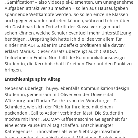
„Gamification“ – also Videospiel-Elementen, um unangenehme
Aufgaben attraktiver zu machen – sollen aus Hausaufgaben
spannende Wettkämpfe werden. So sollen einzelne Klassen
auch gegeneinander antreten können, während Lehrer über
ein Dashboard den Fortschritt der Klasse verfolgen und
sehen können, welche Schüler eventuell mehr Unterstützung
benötigen. „Ursprünglich hatte ich die Idee vor allem für
Kinder mit ADHS, aber im Endeffekt profitieren alle davon“,
erklärt Marius. Dieser Ansatz überzeugt auch CSUD&N-
Teilnehmerin Emilia. Nun hilft die Kommunikationsdesign-
Studentin, die Kernbotschaft für einen Flyer auf den Punkt zu
bringen.
Entschleunigung im Alltag
Nebenan überlegt Thuyvy, ebenfalls Kommunikationsdesign-
Studentin, gemeinsam mit Oliver von der Universität
Würzburg und Florian Zaschka von der Würzburger IT-
Schmiede, wie sich der Pitch für ihre Idee mit einem
packenden „Call to Action“ verbinden lässt: Die Studentin
möchte mit ihrer „SLOMA“-Kaffeemaschine Gelegenheit für
eine echte Pause im Alltag schaffen. Entschleunigter
Kaffeegenuss – innovativer als eine Siebträgermaschine,
transparenter als ein Vollautomat: Mit einem Prototypen in