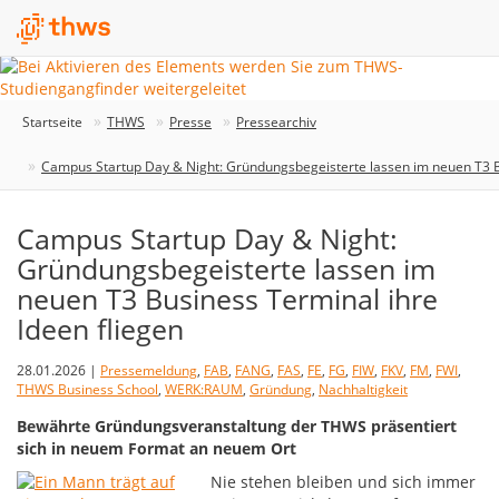
Startseite
THWS
Presse
Pressearchiv
Campus Startup Day & Night: Gründungsbegeisterte lassen im neuen T3 Bu
Campus Startup Day & Night:
Gründungsbegeisterte lassen im
neuen T3 Business Terminal ihre
Ideen fliegen
28.01.2026 |
Pressemeldung
,
FAB
,
FANG
,
FAS
,
FE
,
FG
,
FIW
,
FKV
,
FM
,
FWI
,
THWS Business School
,
WERK:RAUM
,
Gründung
,
Nachhaltigkeit
Bewährte Gründungsveranstaltung der THWS präsentiert
sich in neuem Format an neuem Ort
Nie stehen bleiben und sich immer