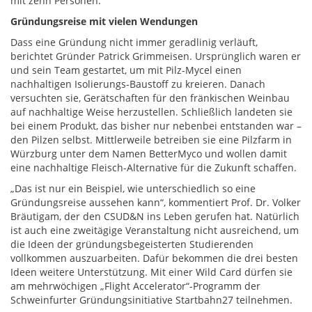
mit zehn Personen.“
Gründungsreise mit vielen Wendungen
Dass eine Gründung nicht immer geradlinig verläuft,
berichtet Gründer Patrick Grimmeisen. Ursprünglich waren er
und sein Team gestartet, um mit Pilz-Mycel einen
nachhaltigen Isolierungs-Baustoff zu kreieren. Danach
versuchten sie, Gerätschaften für den fränkischen Weinbau
auf nachhaltige Weise herzustellen. Schließlich landeten sie
bei einem Produkt, das bisher nur nebenbei entstanden war –
den Pilzen selbst. Mittlerweile betreiben sie eine Pilzfarm in
Würzburg unter dem Namen BetterMyco und wollen damit
eine nachhaltige Fleisch-Alternative für die Zukunft schaffen.
„Das ist nur ein Beispiel, wie unterschiedlich so eine
Gründungsreise aussehen kann“, kommentiert Prof. Dr. Volker
Bräutigam, der den CSUD&N ins Leben gerufen hat. Natürlich
ist auch eine zweitägige Veranstaltung nicht ausreichend, um
die Ideen der gründungsbegeisterten Studierenden
vollkommen auszuarbeiten. Dafür bekommen die drei besten
Ideen weitere Unterstützung. Mit einer Wild Card dürfen sie
am mehrwöchigen „Flight Accelerator“-Programm der
Schweinfurter Gründungsinitiative Startbahn27 teilnehmen.