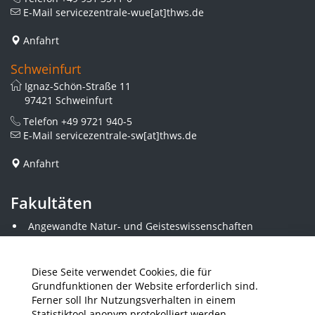
E-Mail
servicezentrale-wue[at]thws.de
Anfahrt
Schweinfurt
Ignaz-Schön-Straße 11
97421 Schweinfurt
Telefon
+49 9721 940-5
E-Mail
servicezentrale-sw[at]thws.de
Anfahrt
Fakultäten
Angewandte Natur- und Geisteswissenschaften
Angewandte Sozialwissenschaften
Architektur und Bauingenieurwesen
Elektrotechnik
Diese Seite verwendet Cookies, die für
Gestaltung
Grundfunktionen der Website erforderlich sind.
Informatik und Wirtschaftsinformatik
Ferner soll Ihr Nutzungsverhalten in einem
Kunststofftechnik und Vermessung
Statistiktool anonym protokolliert werden.