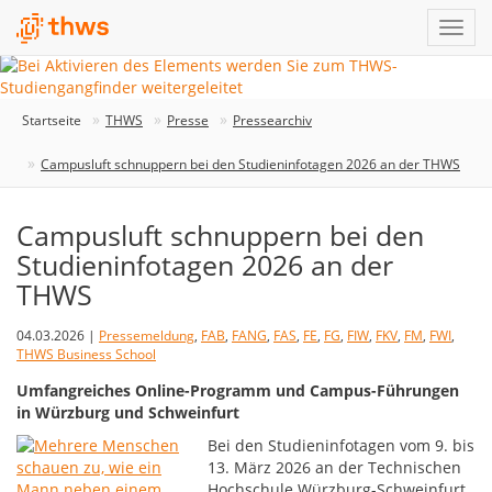
Startseite
THWS
Presse
Pressearchiv
Campusluft schnuppern bei den Studieninfotagen 2026 an der THWS
Campusluft schnuppern bei den
Studieninfotagen 2026 an der
THWS
04.03.2026 |
Pressemeldung
,
FAB
,
FANG
,
FAS
,
FE
,
FG
,
FIW
,
FKV
,
FM
,
FWI
,
THWS Business School
Umfangreiches Online-Programm und Campus-Führungen
in Würzburg und Schweinfurt
Bei den Studieninfotagen vom 9. bis
13. März 2026 an der Technischen
Hochschule Würzburg-Schweinfurt