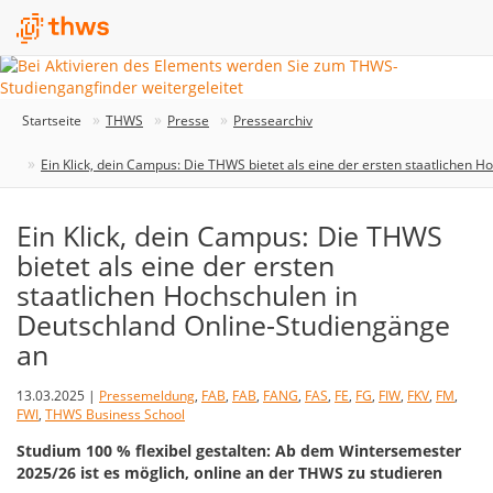
Startseite
THWS
Presse
Pressearchiv
Ein Klick, dein Campus: Die THWS bietet als eine der ersten staatlichen 
Ein Klick, dein Campus: Die THWS
bietet als eine der ersten
staatlichen Hochschulen in
Deutschland Online-Studiengänge
an
13.03.2025 |
Pressemeldung
,
FAB
,
FAB
,
FANG
,
FAS
,
FE
,
FG
,
FIW
,
FKV
,
FM
,
FWI
,
THWS Business School
Studium 100 % flexibel gestalten: Ab dem Wintersemester
2025/26 ist es möglich, online an der THWS zu studieren