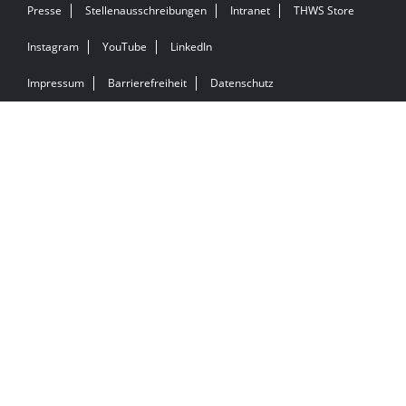
Presse
Stellenausschreibungen
Intranet
THWS Store
Instagram
YouTube
LinkedIn
Impressum
Barrierefreiheit
Datenschutz