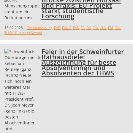
und Praxis: EU-Projekt
stärkt studentische
Forschung
16.02.2026
|
Pressemeldung
,
FAB
,
FANG
,
FAS
,
FE
,
FG
,
FIW
,
FKV
,
FM
,
FWI
,
THWS Business School
Feier in der Schweinfurter
Rathausdiele:
Auszeichnung für beste
Absolventinnen und
Absolventen der THWS