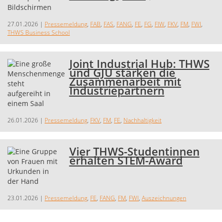
27.01.2026
|
Pressemeldung
,
FAB
,
FAS
,
FANG
,
FE
,
FG
,
FIW
,
FKV
,
FM
,
FWI
,
THWS Business School
Joint Industrial Hub: THWS
und GJU stärken die
Zusammenarbeit mit
Industriepartnern
26.01.2026
|
Pressemeldung
,
FKV
,
FM
,
FE
,
Nachhaltigkeit
Vier THWS-Studentinnen
erhalten STEM-Award
23.01.2026
|
Pressemeldung
,
FE
,
FANG
,
FM
,
FWI
,
Auszeichnungen