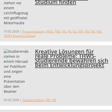
Studium finden
10.02.2026
|
Pressemeldung
,
FANG
,
FAB
,
FAS
,
FE
,
FG
,
FIW
,
FKV
,
FM
,
FWI
,
THWS Business School
Kreative Lösungen für
reale Probleme: THWS-
Studierende bewähren sich
beim Entwicklungsprojekt
03.02.2026
|
Pressemeldung
,
FWI
,
FM