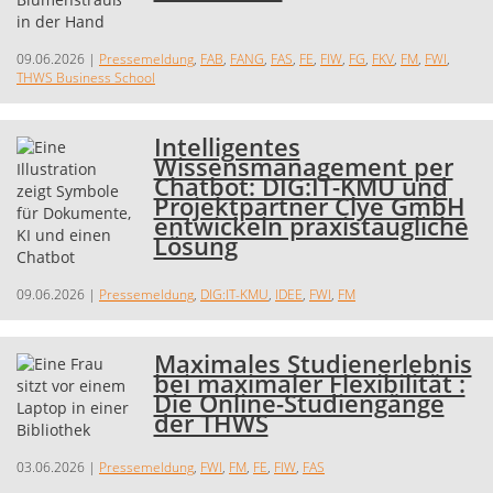
09.06.2026
|
Pressemeldung
,
FAB
,
FANG
,
FAS
,
FE
,
FIW
,
FG
,
FKV
,
FM
,
FWI
,
THWS Business School
Intelligentes
Wissensmanagement per
Chatbot: DIG:IT-KMU und
Projektpartner Clye GmbH
entwickeln praxistaugliche
Lösung
09.06.2026
|
Pressemeldung
,
DIG:IT-KMU
,
IDEE
,
FWI
,
FM
Maximales Studienerlebnis
bei maximaler Flexibilität :
Die Online-Studiengänge
der THWS
03.06.2026
|
Pressemeldung
,
FWI
,
FM
,
FE
,
FIW
,
FAS