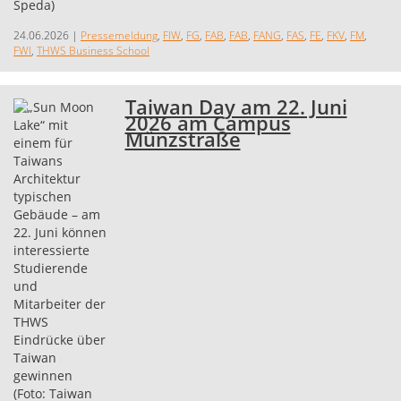
24.06.2026
|
Pressemeldung
,
FIW
,
FG
,
FAB
,
FAB
,
FANG
,
FAS
,
FE
,
FKV
,
FM
,
FWI
,
THWS Business School
Taiwan Day am 22. Juni
2026 am Campus
Münzstraße