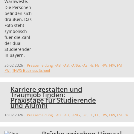
26.02.2026
|
Pressemeldung
,
FAB
,
FAB
,
FANG
,
FAS
,
FE
,
FG
,
FIW
,
FKV
,
FM
,
FWI
,
THWS Business School
Karriere gestalten und
Traumjob finden:
Praxistage für Studierende
und Alumni
18.02.2026
|
Pressemeldung
,
FAB
,
FAB
,
FANG
,
FAS
,
FE
,
FG
,
FIW
,
FKV
,
FM
,
FWI
Brücke zwischen Hörsaal