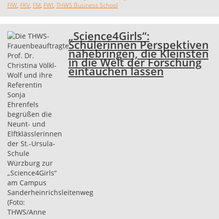
FIW
,
FKV
,
FM
,
FWI
,
THWS Business School
„Science4Girls“:
Schülerinnen Perspektiven
nahebringen, die Kleinsten
in die Welt der Forschung
eintauchen lassen