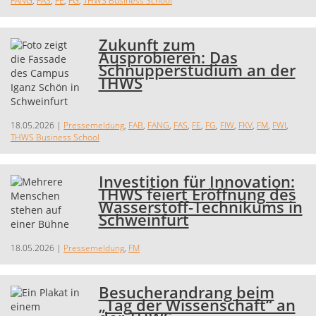
FANG
,
FAS
,
FE
,
FG
,
THWS Business School
Zukunft zum
Ausprobieren: Das
Schnupperstudium an der
THWS
18.05.2026
|
Pressemeldung
,
FAB
,
FANG
,
FAS
,
FE
,
FG
,
FIW
,
FKV
,
FM
,
FWI
,
THWS Business School
Investition für Innovation:
THWS feiert Eröffnung des
Wasserstoff-Technikums in
Schweinfurt
18.05.2026
|
Pressemeldung
,
FM
Besucherandrang beim
„Tag der Wissenschaft“ an