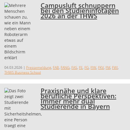
Campusluft schnuppern
bei den Studieninfotagen
2026 an der THWS
04.03.2026
|
Pressemeldung
,
FAB
,
FANG
,
FAS
,
FE
,
FG
,
FIW
,
FKV
,
FM
,
FWI
,
THWS Business School
Praxisnähe und klare
berufliche Perspektiven:
Immer mehr dual
Studierende in Bayern