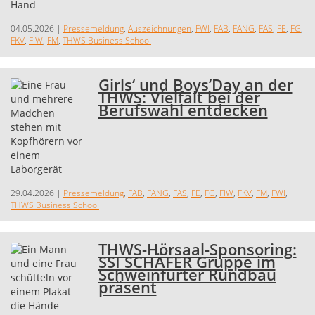
04.05.2026
|
Pressemeldung
,
Auszeichnungen
,
FWI
,
FAB
,
FANG
,
FAS
,
FE
,
FG
,
FKV
,
FIW
,
FM
,
THWS Business School
Girls‘ und Boys’Day an der
THWS: Vielfalt bei der
Berufswahl entdecken
29.04.2026
|
Pressemeldung
,
FAB
,
FANG
,
FAS
,
FE
,
FG
,
FIW
,
FKV
,
FM
,
FWI
,
THWS Business School
THWS-Hörsaal-Sponsoring:
SSI SCHÄFER Gruppe im
Schweinfurter Rundbau
präsent