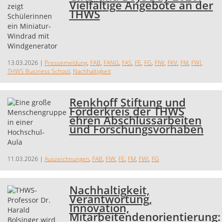
Vielfältige Angebote an der
THWS
13.03.2026
|
Pressemeldung
,
FAB
,
FANG
,
FAS
,
FE
,
FG
,
FIW
,
FKV
,
FM
,
FWI
,
THWS Business School
,
Nachhaltigkeit
Renkhoff Stiftung und
Förderkreis der THWS
ehren Abschlussarbeiten
und Forschungsvorhaben
11.03.2026
|
Auszeichnungen
,
FAB
,
FIW
,
FE
,
FM
,
FWI
,
FG
Nachhaltigkeit,
Verantwortung,
Innovation,
Mitarbeitendenorientierung: