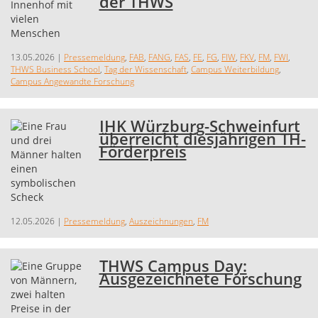
der THWS
13.05.2026
|
Pressemeldung
,
FAB
,
FANG
,
FAS
,
FE
,
FG
,
FIW
,
FKV
,
FM
,
FWI
,
THWS Business School
,
Tag der Wissenschaft
,
Campus Weiterbildung
,
Campus Angewandte Forschung
IHK Würzburg-Schweinfurt
überreicht diesjährigen TH-
Förderpreis
12.05.2026
|
Pressemeldung
,
Auszeichnungen
,
FM
THWS Campus Day:
Ausgezeichnete Forschung