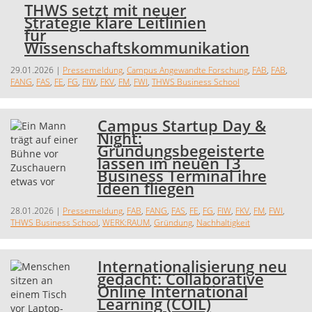
THWS setzt mit neuer
Strategie klare Leitlinien
für
Wissenschaftskommunikation
29.01.2026
|
Pressemeldung
,
Campus Angewandte Forschung
,
FAB
,
FAB
,
FANG
,
FAS
,
FE
,
FG
,
FIW
,
FKV
,
FM
,
FWI
,
THWS Business School
Campus Startup Day &
Night:
Gründungsbegeisterte
lassen im neuen T3
Business Terminal ihre
Ideen fliegen
28.01.2026
|
Pressemeldung
,
FAB
,
FANG
,
FAS
,
FE
,
FG
,
FIW
,
FKV
,
FM
,
FWI
,
THWS Business School
,
WERK:RAUM
,
Gründung
,
Nachhaltigkeit
Internationalisierung neu
gedacht: Collaborative
Online International
Learning (COIL)