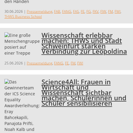
30.06.2026
|
Pressemeldung
,
FAB
,
FANG
,
FAS
,
FE
,
FG
,
FKV
,
FIW
,
FM
,
FWI
,
THWS Business School
Wissenschaft erlebbar
machen: THWS und Stadt
Schweinfurt stärken
Verbindung zur Leopoldina
25.06.2026
|
Pressemeldung
,
FANG
,
FE
,
FM
,
FWI
Science4All: Frauen in
Wirtschaft und
Wissenschaft sichtbar
machen, Schülerinnen und
Schüler sensibilisieren