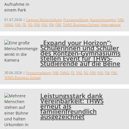
01.07.2026
|
Campus Weiterbildung
,
Pressemeldung
,
Auszeichnungen
,
FAB
,
FANG
,
FAS
,
FE
,
FG
,
FIW
,
FKV
,
FM
,
FWI
,
THWS Business School
,
International
„Expand your Horizon“:
Schülerinnen und Schüler
des Röntgen-Gymnasiums
stellen Event für THWS-
Studierende auf die Beine
30.06.2026
|
Pressemeldung
,
FAB
,
FANG
,
FE
,
FAS
,
FG
,
FIW
,
FKV
,
FM
,
FWI
,
THWS Business School
Leistungsstark dank
Vereinbarkeit: THWS
erneut als
familienfreundlich
ausgezeichnet