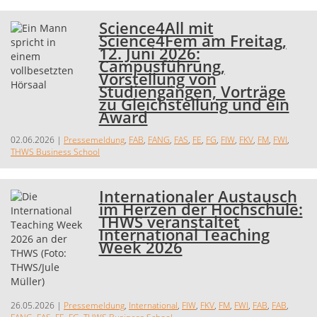
Science4All mit
Science4Fem am Freitag,
12. Juni 2026:
Campusführung,
Vorstellung von
Studiengängen, Vorträge
zu Gleichstellung und ein
Award
02.06.2026
|
Pressemeldung
,
FAB
,
FANG
,
FAS
,
FE
,
FG
,
FIW
,
FKV
,
FM
,
FWI
,
THWS Business School
Internationaler Austausch
im Herzen der Hochschule:
THWS veranstaltet
International Teaching
Week 2026
26.05.2026
|
Pressemeldung
,
International
,
FIW
,
FKV
,
FM
,
FWI
,
FAB
,
FAB
,