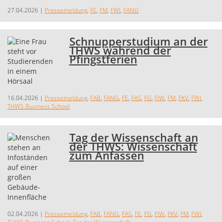
27.04.2026
|
Pressemeldung
,
FE
,
FM
,
FWI
,
FANG
Schnupperstudium an der
THWS während der
Pfingstferien
16.04.2026
|
Pressemeldung
,
FAB
,
FANG
,
FE
,
FAS
,
FG
,
FIW
,
FM
,
FKV
,
FWI
,
THWS Business School
Tag der Wissenschaft an
der THWS: Wissenschaft
zum Anfassen
02.04.2026
|
Pressemeldung
,
FAB
,
FANG
,
FAS
,
FE
,
FG
,
FIW
,
FKV
,
FM
,
FWI
,