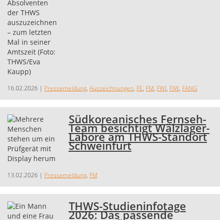
16.02.2026
|
Pressemeldung
,
Auszeichnungen
,
FE
,
FM
,
FWI
,
FIW
,
FANG
Südkoreanisches Fernseh-
Team besichtigt Wälzlager-
Labore am THWS-Standort
Schweinfurt
13.02.2026
|
Pressemeldung
,
FM
THWS-Studieninfotage
2026: Das passende