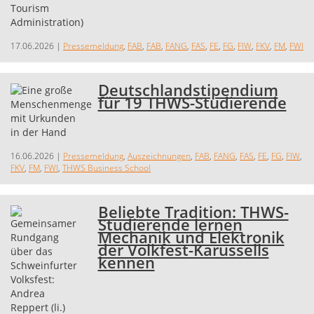
17.06.2026
|
Pressemeldung
,
FAB
,
FAB
,
FANG
,
FAS
,
FE
,
FG
,
FIW
,
FKV
,
FM
,
FWI
Deutschlandstipendium
für 19 THWS-Studierende
16.06.2026
|
Pressemeldung
,
Auszeichnungen
,
FAB
,
FANG
,
FAS
,
FE
,
FG
,
FIW
,
FKV
,
FM
,
FWI
,
THWS Business School
Beliebte Tradition: THWS-
Studierende lernen
Mechanik und Elektronik
der Volkfest-Karussells
kennen