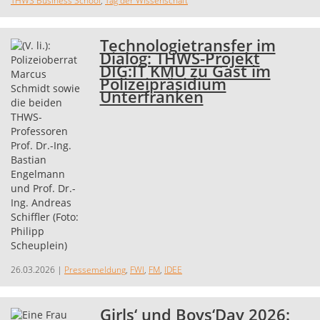
THWS Business School
,
Tag der Wissenschaft
Technologietransfer im
Dialog: THWS-Projekt
DIG:IT KMU zu Gast im
Polizeipräsidium
Unterfranken
26.03.2026
|
Pressemeldung
,
FWI
,
FM
,
IDEE
Girls‘ und Boys‘Day 2026: