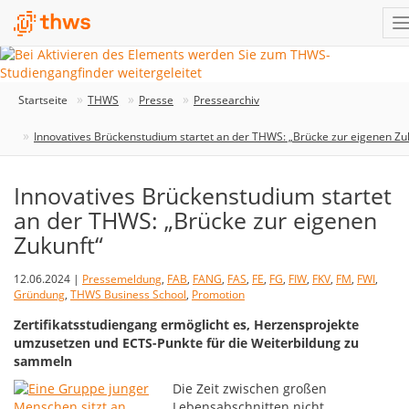
Startseite
THWS
Presse
Pressearchiv
Innovatives Brückenstudium startet an der THWS: „Brücke zur eigenen Zu
Innovatives Brückenstudium startet
an der THWS: „Brücke zur eigenen
Zukunft“
12.06.2024 |
Pressemeldung
,
FAB
,
FANG
,
FAS
,
FE
,
FG
,
FIW
,
FKV
,
FM
,
FWI
,
Gründung
,
THWS Business School
,
Promotion
Zertifikatsstudiengang ermöglicht es, Herzensprojekte
umzusetzen und ECTS-Punkte für die Weiterbildung zu
sammeln
Die Zeit zwischen großen
Lebensabschnitten nicht