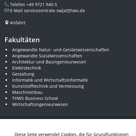
Telefon
+49 9721 940-5
E-Mail
servicezentrale-sw[at]thws.de
Anfahrt
Fakultäten
Angewandte Natur- und Geisteswissenschaften
Angewandte Sozialwissenschaften
Architektur und Bauingenieurwesen
Elektrotechnik
Gestaltung
Informatik und Wirtschaftsinformatik
Kunststofftechnik und Vermessung
Maschinenbau
THWS Business School
Wirtschaftsingenieurwesen
Presse
Stellenausschreibungen
Intranet
THWS Store
Diese Seite verwendet Cookies, die für Grundfunktionen
Instagram
YouTube
LinkedIn