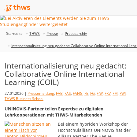
Startseite
THWS
Presse
Pressearchiv
Internationalisierung neu gedacht: Collaborative Online International Lear
Internationalisierung neu gedacht:
Collaborative Online International
Learning (COIL)
27.01.2026 |
Pressemeldung
,
FAB
,
FAS
,
FANG
,
FE
,
FG
,
FIW
,
FKV
,
FM
,
FWI
,
THWS Business School
UNINOVIS-Partner teilen Expertise zu digitalen
Lehrkooperationen mit THWS-Mitarbeitenden
Bei einem hybriden Workshop der
Hochschulallianz UNINOVIS hat der
Allianz-Partner The Hague