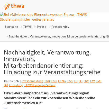
Startseite
THWS
Presse
Pressearchiv
Nachhaltigkeit, Verantwortung, Innovation, Mitarbeitendenorientierung: E
Nachhaltigkeit, Verantwortung,
Innovation,
Mitarbeitendenorientierung:
Einladung zur Veranstaltungsreihe
10.03.2026 |
Pressemeldung
,
FAB
,
FAB
,
FANG
,
FAS
,
FE
,
FG
,
FIW
,
FKV
,
FWI
,
FM
,
Gründung
,
THWS Business School
THWS-Verbundpartner: AG „Verantwortungsregion
Mainfranken“ lädt ein zur kostenlosen Workshopreihe
„UnternehmensWERT!“