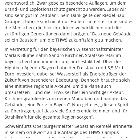
verantwortlich. Zwar gebe es besondere Auflagen, um dem
Brand- und Explosionsschutz gerecht zu werden, „aber wir
sind sehr gut im Zeitplan“. Sein Dank gelte der Riedel Bau
Gruppe. „Labore sind nicht nur Hüllen – in erster Linie sind es
die Menschen, die hier ihre Ideen verwirklichen und die
zukünftigen Generationen damit prägen.“ Das neue Gebäude
sei ein Baustein, um die THWS zukunftsfähig zu machen.
In Vertretung für den bayerischen Wissenschaftsminister
Markus Blume nahm Sandro Kirchner, Staatssekretär im
bayerischen Innenministerium, am Festakt teil. Über die
Hightech Agenda Bayern habe der Freistaat rund 5,5 Mrd.
Euro investiert, dabei sei Wasserstoff als Energieträger der
Zukunft von besonderer Bedeutung. Dennoch brauche solch
eine Initiative regionale Akteure, um die Pläne auch
umzusetzen – und die THWS sei hier ein wichtiger Akteur.
Kirchner gratulierte zum neuen Modulbau und nannte das
Gebäude „eine Perle in Bayern“. Nun gelte es, „diesen Spirit
zu übertragen, auf dass viele Studierende kommen und für
Strahlkraft für die gesamte Region sorgen“.
Schweinfurts Oberbürgermeister Sebastian Remelé erinnerte
in seinem Grußwort an die Anfänge des THWS-Campus