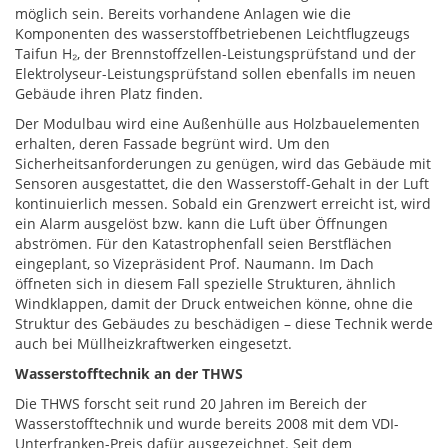
möglich sein. Bereits vorhandene Anlagen wie die
Komponenten des wasserstoffbetriebenen Leichtflugzeugs
Taifun H₂, der Brennstoffzellen-Leistungsprüfstand und der
Elektrolyseur-Leistungsprüfstand sollen ebenfalls im neuen
Gebäude ihren Platz finden.
Der Modulbau wird eine Außenhülle aus Holzbauelementen
erhalten, deren Fassade begrünt wird. Um den
Sicherheitsanforderungen zu genügen, wird das Gebäude mit
Sensoren ausgestattet, die den Wasserstoff-Gehalt in der Luft
kontinuierlich messen. Sobald ein Grenzwert erreicht ist, wird
ein Alarm ausgelöst bzw. kann die Luft über Öffnungen
abströmen. Für den Katastrophenfall seien Berstflächen
eingeplant, so Vizepräsident Prof. Naumann. Im Dach
öffneten sich in diesem Fall spezielle Strukturen, ähnlich
Windklappen, damit der Druck entweichen könne, ohne die
Struktur des Gebäudes zu beschädigen – diese Technik werde
auch bei Müllheizkraftwerken eingesetzt.
Wasserstofftechnik an der THWS
Die THWS forscht seit rund 20 Jahren im Bereich der
Wasserstofftechnik und wurde bereits 2008 mit dem VDI-
Unterfranken-Preis dafür ausgezeichnet. Seit dem