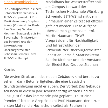
Modulbaus für Wasserstofftechnik
am Campus Ledward der
Die Zeitkapsel wird in einem
Technischen Hochschule Würzburg-
Betonblock versenkt (v. li.):
Schweinfurt (THWS) ist mit dem
THWS-Vizepräsident Prof.
Einmauern einer Zeitkapsel offiziell
Martin Naumann, Stephan
Kranig (Vorstand der Riedel
gefeiert worden. Diese Aufgabe
Bau Gruppe), Sandro
übernahmen gemeinsam Prof.
Kirchner (Staatssekretär im
Martin Naumann, THWS-
Bayerischen Ministerium
Vizepräsident für Nachhaltigkeit
des Inneren) und der
und Infrastruktur, der
Schweinfurter
Oberbürgermeister
Schweinfurter Oberbürgermeister
Sebastian Remelé (Foto:
Sebastian Remelé, Staatssekretär
THWS/Eva Kaupp)
Sandro Kirchner und der Vorstand
der Riedel Bau Gruppe, Stephan
Kranig.
Die ersten Strukturen des neuen Gebäudes sind bereits zu
sehen – dank Betonfertigteilen, die eine klassische
Grundsteinlegung nicht erlauben. Der Vorteil: Das Gebäude
soll noch in diesem Jahr schlüsselfertig werden und der
Einzug ist für das kommende Jahr geplant. „Es ist eine
Premiere“, betonte Vizepräsident Prof. Naumann, denn zum
ersten Mal sei die Hochschule selbst als Bauherrin