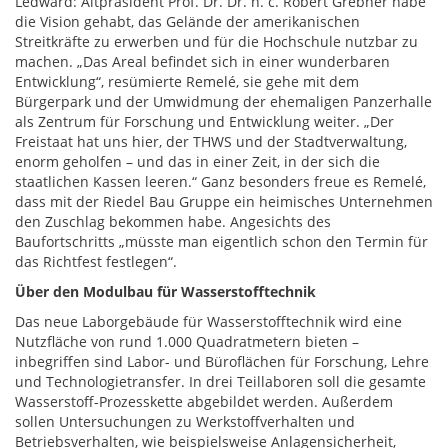
Ledward: Altpräsident Prof. Dr. Dr. h. c. Robert Grebner habe
die Vision gehabt, das Gelände der amerikanischen
Streitkräfte zu erwerben und für die Hochschule nutzbar zu
machen. „Das Areal befindet sich in einer wunderbaren
Entwicklung“, resümierte Remelé, sie gehe mit dem
Bürgerpark und der Umwidmung der ehemaligen Panzerhalle
als Zentrum für Forschung und Entwicklung weiter. „Der
Freistaat hat uns hier, der THWS und der Stadtverwaltung,
enorm geholfen – und das in einer Zeit, in der sich die
staatlichen Kassen leeren.“ Ganz besonders freue es Remelé,
dass mit der Riedel Bau Gruppe ein heimisches Unternehmen
den Zuschlag bekommen habe. Angesichts des
Baufortschritts „müsste man eigentlich schon den Termin für
das Richtfest festlegen“.
Über den Modulbau für Wasserstofftechnik
Das neue Laborgebäude für Wasserstofftechnik wird eine
Nutzfläche von rund 1.000 Quadratmetern bieten –
inbegriffen sind Labor- und Büroflächen für Forschung, Lehre
und Technologietransfer. In drei Teillaboren soll die gesamte
Wasserstoff-Prozesskette abgebildet werden. Außerdem
sollen Untersuchungen zu Werkstoffverhalten und
Betriebsverhalten, wie beispielsweise Anlagensicherheit,