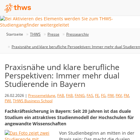
Startseite
THWS
Presse
Pressearchiv
Praxisnähe und klare berufliche Perspektiven: Immer mehr dual Studiere
Praxisnähe und klare berufliche
Perspektiven: Immer mehr dual
Studierende in Bayern
26.02.2026 |
Pressemeldung
,
FAB
,
FAB
,
FANG
,
FAS
,
FE
,
FG
,
FIW
,
FKV
,
FM
,
FWI
,
THWS Business School
Fachkräftesicherung in Bayern: Seit 20 Jahren ist das duale
Studium ein attraktives Studienmodell der Hochschulen für
angewandte Wissenschaften
Von Studienbeginn an mitten in der
Praxis sein: Das macht die dualen