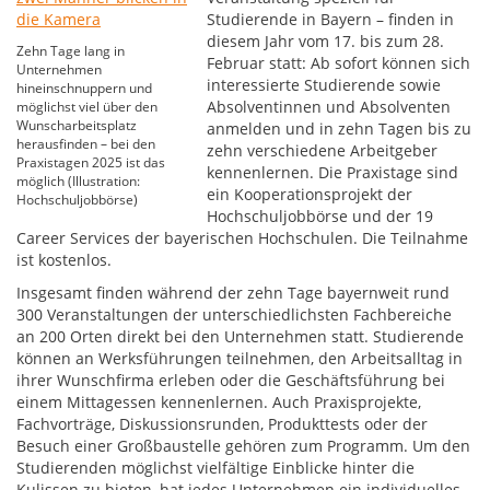
Studierende in Bayern – finden in
diesem Jahr vom 17. bis zum 28.
Zehn Tage lang in
Februar statt: Ab sofort können sich
Unternehmen
interessierte Studierende sowie
hineinschnuppern und
Absolventinnen und Absolventen
möglichst viel über den
Wunscharbeitsplatz
anmelden und in zehn Tagen bis zu
herausfinden – bei den
zehn verschiedene Arbeitgeber
Praxistagen 2025 ist das
kennenlernen. Die Praxistage sind
möglich (Illustration:
ein Kooperationsprojekt der
Hochschuljobbörse)
Hochschuljobbörse und der 19
Career Services der bayerischen Hochschulen. Die Teilnahme
ist kostenlos.
Insgesamt finden während der zehn Tage bayernweit rund
300 Veranstaltungen der unterschiedlichsten Fachbereiche
an 200 Orten direkt bei den Unternehmen statt. Studierende
können an Werksführungen teilnehmen, den Arbeitsalltag in
ihrer Wunschfirma erleben oder die Geschäftsführung bei
einem Mittagessen kennenlernen. Auch Praxisprojekte,
Fachvorträge, Diskussionsrunden, Produkttests oder der
Besuch einer Großbaustelle gehören zum Programm. Um den
Studierenden möglichst vielfältige Einblicke hinter die
Kulissen zu bieten, hat jedes Unternehmen ein individuelles