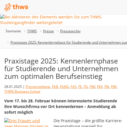
Startseite
THWS
Presse
Pressearchiv
Praxistage 2025: Kennenlernphase für Studierende und Unternehmen zum
Praxistage 2025: Kennenlernphase
für Studierende und Unternehmen
zum optimalen Berufseinstieg
28.01.2025 |
Pressemeldung
,
FAB
,
FANG
,
FAS
,
FE
,
FG
,
FIW
,
FKV
,
FM
,
FWI
,
THWS Business School
Vom 17. bis 28. Februar können interessierte Studierende
ihre Wunschfirma vor Ort kennenlernen – Anmeldung ab
sofort möglich
Die Praxistage – die größte Karriere-
Veranstaltung speziell für