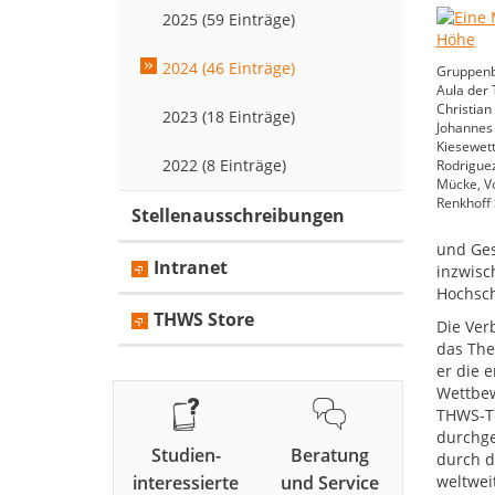
2025 (59 Einträge)
2024 (46 Einträge)
Gruppenb
Aula der T
Christian
2023 (18 Einträge)
Johannes 
Kiesewett
2022 (8 Einträge)
Rodrigue
Mücke, Vo
Renkhoff 
Stellenausschreibungen
und Ges
Intranet
inzwisc
Hochsch
THWS Store
Die Ver
das The
er die 
Wettbew
THWS-Te
durchge
Studien-
Beratung
durch d
interessierte
und Service
weltwei