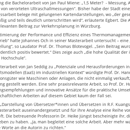
ng die Bachelorarbeit von Jan Paul Miene: „1,5 Meter? - Messung,
e von verorteten Ultraschallmessungen“. Bisher habe der Stadt eine
ssarbeit belege mit gelungenen Kartendarstellungen, wo „der ges
ig und teils deutlich unterschritten wird“, erläuterte Egbert. Die A
elevanten Beitrag zur Verkehrsplanung in Würzburg.
timierung der Performance und Effizienz eines Thermomanagements
rieb“ hatte Johannes Och in seiner Masterarbeit untersucht – ein
ellung“, so Laudator Prof. Dr. Thomas Blotevogel. „Sein Beitrag wu
dentlich positiv bewertet.“ Dies zeige auch „die hohe Qualität de
 Hochschule“.
terarbeit von Jan Seddig zu „Potenziale und Herausforderungen i
tsmodellen (EaaS) im industriellen Kontext“ würdigte Prof. Dr. Ha
tionsgüter wie Maschinen oder Anlagen, die nicht einmalig verkau
g gestellt werden. Eine sehr praxisrelevante Arbeit, so Prof. Dr. Hu
gsempfehlungen und innovative Ansätze für die praktische Umset
chaftlichen Arbeiten auf diesem Gebiet kaum der Fall sei.
 „Darstellung von Übersetzer*innen und Übersetzen in R.F. Kuangs
asterarbeit auseinandergesetzt und für ihre Analyse eine Reihe v
ft. Die betreuende Professorin Dr. Heike Jüngst bescheinigte ihr, d
eben zu haben. „Ja, man begleitet eine solche Arbeit. Aber mehr wa
 Worte an die Autorin zu richten.“