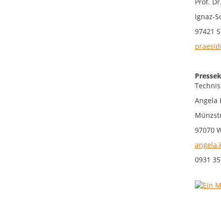
Prof. D
Ignaz-S
97421 S
praesid
Pressek
Technis
Angela 
Münzstr
97070 
angela.
0931 35