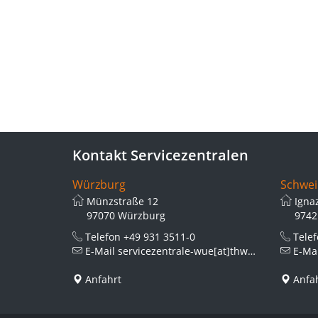
Kontakt Servicezentralen
Würzburg
Schwei
Münzstraße 12
Igna
97070 Würzburg
9742
Telefon
+49 931 3511-0
Tele
E-Mail
servicezentrale-wue[at]thws.de
E-Ma
Anfahrt
Anfa