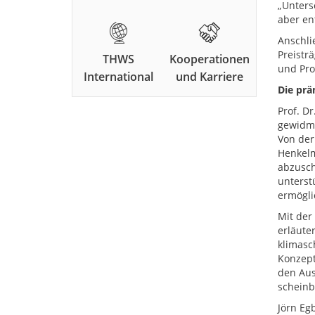
„Unters
aber en
Anschli
Preistr
THWS
Kooperationen
und Pro
International
und Karriere
Die prä
Prof. D
gewidme
Von der
Henkelm
abzusch
unterstü
ermögli
Mit der
erläute
klimasc
Konzept
den Aus
scheinb
Jörn Eg