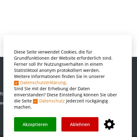
Diese Seite verwendet Cookies, die für
Grundfunktionen der Website erforderlich sind.
Ferner soll Ihr Nutzungsverhalten in einem
Statistiktool anonym protokolliert werden.
Weitere Informationen finden Sie in unserer
Informatik und Wirtschaftsinformatik
Datenschutzerklärung
.
Kunststofftechnik und Vermessung
Sind Sie mit der Erhebung der Daten
ften
einverstanden? Diese Einstellung können Sie über
Maschinenbau
die Seite
Datenschutz
jederzeit rückgängig
rwesen
THWS Business School
machen.
Wirtschaftsingenieurwesen
Akzeptieren
Ablehnen