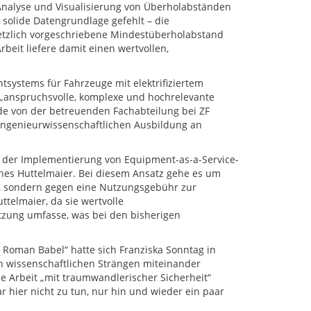
 Analyse und Visualisierung von Überholabständen
 solide Datengrundlage gefehlt – die
etzlich vorgeschriebene Mindestüberholabstand
rbeit liefere damit einen wertvollen,
ystems für Fahrzeuge mit elektrifiziertem
e „anspruchsvolle, komplexe und hochrelevante
rde von der betreuenden Fachabteilung bei ZF
r ingenieurwissenschaftlichen Ausbildung an
n der Implementierung von Equipment-as-a-Service-
nnes Huttelmaier. Bei diesem Ansatz gehe es um
ft, sondern gegen eine Nutzungsgebühr zur
ttelmaier, da sie wertvolle
zung umfasse, was bei den bisherigen
 Roman Babel“ hatte sich Franziska Sonntag in
on wissenschaftlichen Strängen miteinander
ie Arbeit „mit traumwandlerischer Sicherheit“
r hier nicht zu tun, nur hin und wieder ein paar