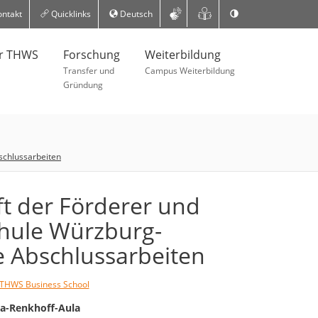
ntakt
Quicklinks
Deutsch
er THWS
Forschung
Weiterbildung
Transfer und
Campus Weiterbildung
Gründung
schlussarbeiten
ft der Förderer und
hule Würzburg-
 Abschlussarbeiten
THWS Business School
ma-Renkhoff-Aula