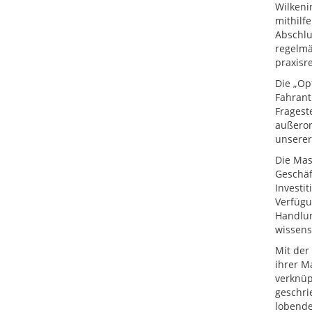
Wilkeni
mithilf
Abschlu
regelmäß
praxisr
Die „Op
Fahrant
Fragest
außeror
unserer
Die Mas
Geschäf
Investi
Verfügun
Handlun
wissens
Mit der
ihrer M
verknüp
geschri
lobende