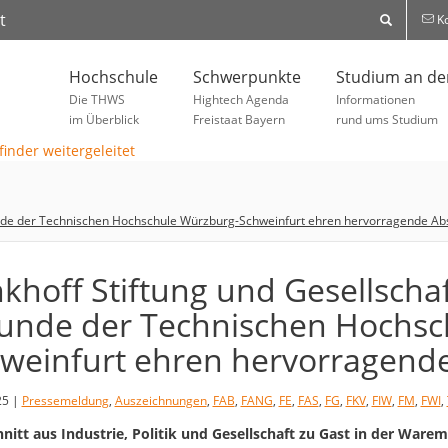
t
Ko
Hochschule
Schwerpunkte
Studium an d
Die THWS
Hightech Agenda
Informationen
im Überblick
Freistaat Bayern
rund ums Studium
eunde der Technischen Hochschule Würzburg-Schweinfurt ehren hervorragende Ab
khoff Stiftung und Gesellscha
unde der Technischen Hochsc
weinfurt ehren hervorragende
25 |
Pressemeldung
,
Auszeichnungen
,
FAB
,
FANG
,
FE
,
FAS
,
FG
,
FKV
,
FIW
,
FM
,
FWI
,
nitt aus Industrie, Politik und Gesellschaft zu Gast in der Ware