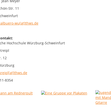
r. Jean Meyer
chön-Str. 11
chweinfurt
ialbuero-wu[at]thws.de
ontakt:
che Hochschule Würzburg-Schweinfurt
Kreipl
. 12
Würzburg
kreipl[at]thws.de
11-8354