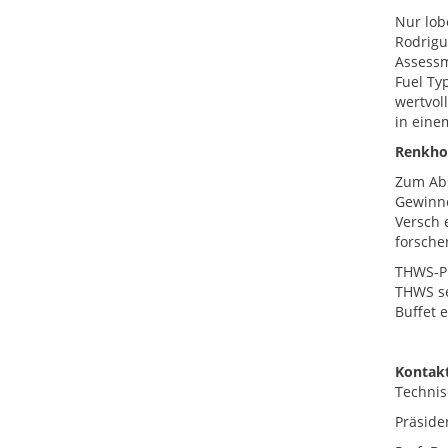
Nur lob
Rodrigu
Assessm
Fuel Ty
wertvol
in eine
Renkhof
Zum Abs
Gewinne
Versch 
forsche
THWS-Pr
THWS se
Buffet e
Kontakt
Technis
Präside