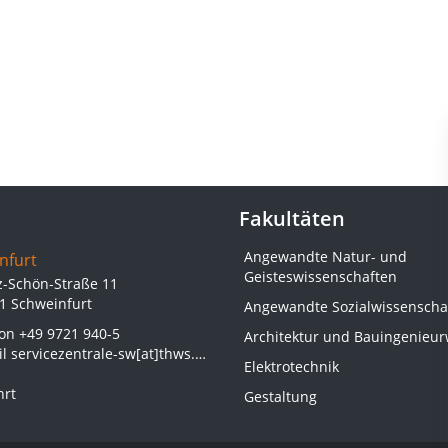
Fakultäten
Angewandte Natur- und
nfurt
Geisteswissenschaften
z-Schön-Straße 11
1 Schweinfurt
Angewandte Sozialwissenscha
fon
+49 9721 940-5
Architektur und Bauingenieu
il
servicezentrale-sw[at]thws.de
Elektrotechnik
hrt
Gestaltung