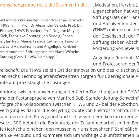
„Motivation, Herzblut
Eigenschaften hat An
Stiftungsrats der Han
ild mit den Prämierten in der Warema-Renkhoff-
und Absolventen der
HWS (v. li.): Prof. Dr Alexander Versch, Prof. Dr.
(THWS) mit den beste
 Fischer, THWS-Präsident Prof. Dr. Jean Meyer,
der Gesellschaft der
Och, Franziska Sonntag, Jan Seddig, Sarah
er, Jan Paul Miene, Francis Catherine Tenorio
Stiftung sieben Absch
z, David Henkelmann und Angelique Renkhoff-
Förderung von jeweils
rsitzende des Stiftungsrats der Hans-Wilhelm
Stiftung (Foto: THWS/Eva Kaupp)^
Angelique Renkhoff-M
und Professoren der T
ellschaft. Die THWS sei ein Ort der Innovation und des kritischen D
hen sechs Technologietransferzentren sorgten für überregionale 
ule auf praxistaugliche Lösungen.
bindung zwischen anwendungsorientierter Forschung an der THWS
ma der Festansprache von Manfred Süß, Standortleitung Schweinfur
erfolgreiche Kollaboration zwischen THWS und ZF bei der Robothon
erb ging es darum, die Recycling-Quote von Elektroschrott durch
am den ersten Preis geholt und sich gegen neun konkurrierende 
setzt. Süß betonte die Bedeutung der Zusammenarbeit in den Bere
ie Hochschule haben, den müssen wir uns bewahren!“ Schließlich s
ten ZF-Verbund und kümmere sich um wichtige Zukunftsthemen. Se