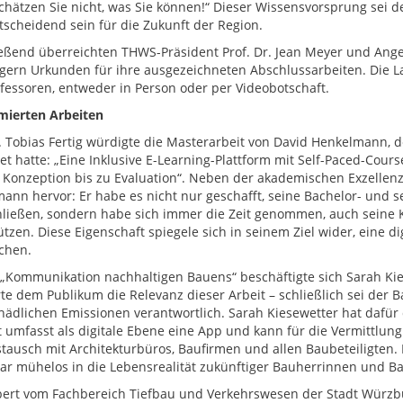
chätzen Sie nicht, was Sie können!“ Dieser Wissensvorsprung sei de
tscheidend sein für die Zukunft der Region.
eßend überreichten THWS-Präsident Prof. Dr. Jean Meyer und Ang
ägern Urkunden für ihre ausgezeichneten Abschlussarbeiten. Die L
fessoren, entweder in Person oder per Videobotschaft.
mierten Arbeiten
r. Tobias Fertig würdigte die Masterarbeit von David Henkelmann, d
t hatte: „Eine Inklusive E-Learning-Plattform mit Self-Paced-Cou
 Konzeption bis zu Evaluation“. Neben der akademischen Exzellenz h
ann hervor: Er habe es nicht nur geschafft, seine Bachelor- und s
ließen, sondern habe sich immer die Zeit genommen, auch seine
tzen. Diese Eigenschaft spiegele sich in seinem Ziel wider, eine di
chen.
 „Kommunikation nachhaltigen Bauens“ beschäftigte sich Sarah Kiese
rte dem Publikum die Relevanz dieser Arbeit – schließlich sei der B
hädlichen Emissionen verantwortlich. Sarah Kiesewetter hat dafür
 umfasst als digitale Ebene eine App und kann für die Vermittlung
tausch mit Architekturbüros, Baufirmen und allen Baubeteiligten.
ar mühelos in die Lebensrealität zukünftiger Bauherrinnen und Bau
bert vom Fachbereich Tiefbau und Verkehrswesen der Stadt Würzbur