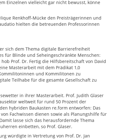
m Einzelnen vielleicht gar nicht bewusst, könne
elique Renkhoff-Mücke den Preisträgerinnen und
audatio hielten die betreuenden Professorinnen
er sich dem Thema digitale Barrierefreiheit
rses für Blinde und Seheingeschränkte Menschen:
ob Prof. Dr. Fertig die Hilfsbereitschaft von David
eine Masterarbeit mit dem Prädikat 1,0
 Kommilitoninnen und Kommilitonen zu
gitale Teilhabe für die gesamte Gesellschaft zu
wetter in ihrer Masterarbeit. Prof. Judith Glaser
ausektor weltweit für rund 50 Prozent der
 den hybriden Baukasten re.form entworfen: Das
 von Fachwissen dienen sowie als Planungshilfe für
 Damit lasse sich das herausfordernde Thema
herren einbetten, so Prof. Glaser.
g würdigte in Vertretung von Prof. Dr. Jan