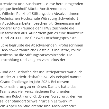
, Kreativität und Ausdauer“ – diese herausragenden
gelique Renkhoff-Mücke, Vorsitzende des
s-Wilhelm Renkhoff Stiftung, den Absolventinnen
 Technischen Hochschule Würzburg-Schweinfurt
n Abschlussarbeiten bescheinigt. Gemeinsam mit
 Förderer und Freunde der THWS zeichnete die
lussarbeiten aus. Außerdem gab es eine finanzielle
 rund 20.000 Euro für zwei Forschungsprojekte.
ücke begrüßte die Absolvierenden, Professorinnen
HWS sowie zahlreiche Gäste aus Industrie, Politik
enkens, so die Stiftungsratsvorsitzende. Die
Ausstrahlung und zeugten vom Fokus der
 und den Bedarfen der Industriepartner war auch
t der ZF Friedrichshafen AG. Als Beispiel nannte
 Grand Challenge im Jahr 2021. Bei diesem
 Automatisierung zu erhöhen. Damals hatte das
Teams aus vier verschiedenen Kontinenten
ichen Robotik und KI: „Diesen Vorsprung, den wir
ei der Standort Schweinfurt ein Leitwerk im
in Appell an Studierende und Absolvierende: