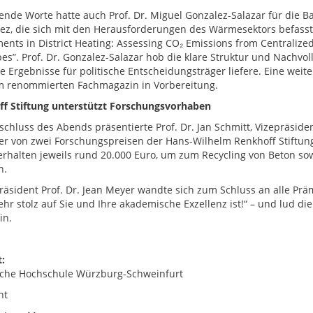
ende Worte hatte auch Prof. Dr. Miguel Gonzalez-Salazar für die Ba
ez, die sich mit den Herausforderungen des Wärmesektors befasst h
ents in District Heating: Assessing CO₂ Emissions from Centralize
pes”. Prof. Dr. Gonzalez-Salazar hob die klare Struktur und Nachvol
le Ergebnisse für politische Entscheidungsträger liefere. Eine weit
m renommierten Fachmagazin in Vorbereitung.
f Stiftung unterstützt Forschungsvorhaben
chluss des Abends präsentierte Prof. Dr. Jan Schmitt, Vizepräsid
r von zwei Forschungspreisen der Hans-Wilhelm Renkhoff Stiftung. 
erhalten jeweils rund 20.000 Euro, um zum Recycling von Beton s
n.
äsident Prof. Dr. Jean Meyer wandte sich zum Schluss an alle Prämi
hr stolz auf Sie und Ihre akademische Exzellenz ist!“ – und lud d
in.
:
che Hochschule Würzburg-Schweinfurt
nt