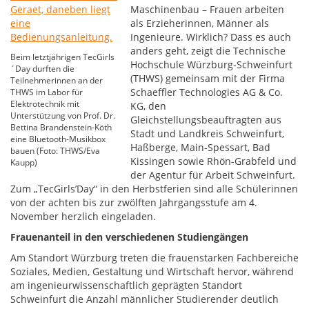
Maschinenbau – Frauen arbeiten
als Erzieherinnen, Männer als
Ingenieure. Wirklich? Dass es auch
anders geht, zeigt die Technische
Beim letztjährigen TecGirls
Hochschule Würzburg-Schweinfurt
´Day durften die
(THWS) gemeinsam mit der Firma
Teilnehmerinnen an der
Schaeffler Technologies AG & Co.
THWS im Labor für
Elektrotechnik mit
KG, den
Unterstützung von Prof. Dr.
Gleichstellungsbeauftragten aus
Bettina Brandenstein-Köth
Stadt und Landkreis Schweinfurt,
eine Bluetooth-Musikbox
Haßberge, Main-Spessart, Bad
bauen (Foto: THWS/Eva
Kissingen sowie Rhön-Grabfeld und
Kaupp)
der Agentur für Arbeit Schweinfurt.
Zum „TecGirls’Day“ in den Herbstferien sind alle Schülerinnen
von der achten bis zur zwölften Jahrgangsstufe am 4.
November herzlich eingeladen.
Frauenanteil in den verschiedenen Studiengängen
Am Standort Würzburg treten die frauenstarken Fachbereiche
Soziales, Medien, Gestaltung und Wirtschaft hervor, während
am ingenieurwissenschaftlich geprägten Standort
Schweinfurt die Anzahl männlicher Studierender deutlich