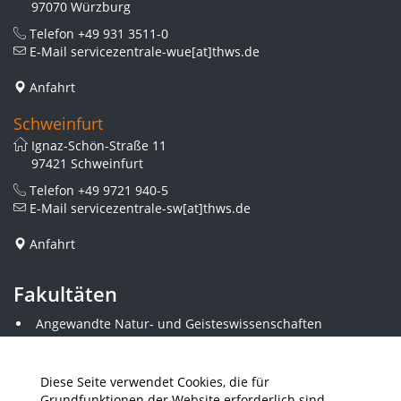
97070 Würzburg
Telefon
+49 931 3511-0
E-Mail
servicezentrale-wue[at]thws.de
Anfahrt
Schweinfurt
Ignaz-Schön-Straße 11
97421 Schweinfurt
Telefon
+49 9721 940-5
E-Mail
servicezentrale-sw[at]thws.de
Anfahrt
Fakultäten
Angewandte Natur- und Geisteswissenschaften
Angewandte Sozialwissenschaften
Architektur und Bauingenieurwesen
Elektrotechnik
Diese Seite verwendet Cookies, die für
Gestaltung
Grundfunktionen der Website erforderlich sind.