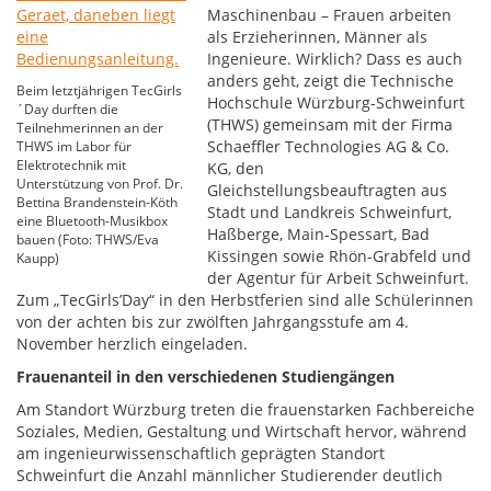
Maschinenbau – Frauen arbeiten
als Erzieherinnen, Männer als
Ingenieure. Wirklich? Dass es auch
anders geht, zeigt die Technische
Beim letztjährigen TecGirls
Hochschule Würzburg-Schweinfurt
´Day durften die
(THWS) gemeinsam mit der Firma
Teilnehmerinnen an der
Schaeffler Technologies AG & Co.
THWS im Labor für
Elektrotechnik mit
KG, den
Unterstützung von Prof. Dr.
Gleichstellungsbeauftragten aus
Bettina Brandenstein-Köth
Stadt und Landkreis Schweinfurt,
eine Bluetooth-Musikbox
Haßberge, Main-Spessart, Bad
bauen (Foto: THWS/Eva
Kissingen sowie Rhön-Grabfeld und
Kaupp)
der Agentur für Arbeit Schweinfurt.
Zum „TecGirls’Day“ in den Herbstferien sind alle Schülerinnen
von der achten bis zur zwölften Jahrgangsstufe am 4.
November herzlich eingeladen.
Frauenanteil in den verschiedenen Studiengängen
Am Standort Würzburg treten die frauenstarken Fachbereiche
Soziales, Medien, Gestaltung und Wirtschaft hervor, während
am ingenieurwissenschaftlich geprägten Standort
Schweinfurt die Anzahl männlicher Studierender deutlich