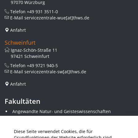
97070 Würzburg
Telefon
+49 931 3511-0
E-Mail
servicezentrale-wue[at]thws.de
Anfahrt
Schweinfurt
Ignaz-Schön-Straße 11
97421 Schweinfurt
Telefon
+49 9721 940-5
E-Mail
servicezentrale-sw[at]thws.de
Anfahrt
Fakultäten
Angewandte Natur- und Geisteswissenschaften
Angewandte Sozialwissenschaften
Architektur und Bauingenieurwesen
Elektrotechnik
Diese Seite verwendet Cookies, die für
Gestaltung
Grundfunktionen der Website erforderlich sind.