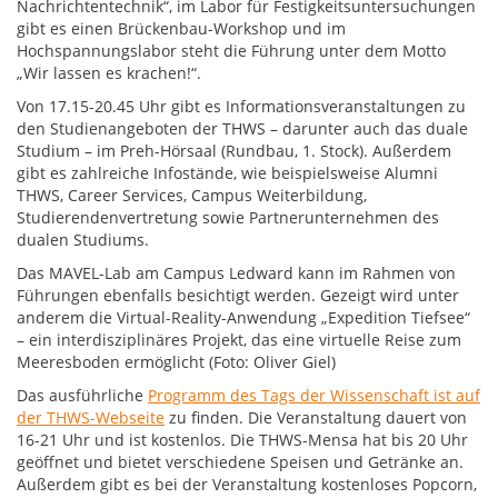
Nachrichtentechnik“, im Labor für Festigkeitsuntersuchungen
gibt es einen Brückenbau-Workshop und im
Hochspannungslabor steht die Führung unter dem Motto
„Wir lassen es krachen!“.
Von 17.15-20.45 Uhr gibt es Informationsveranstaltungen zu
den Studienangeboten der THWS – darunter auch das duale
Studium – im Preh-Hörsaal (Rundbau, 1. Stock). Außerdem
gibt es zahlreiche Infostände, wie beispielsweise Alumni
THWS, Career Services, Campus Weiterbildung,
Studierendenvertretung sowie Partnerunternehmen des
dualen Studiums.
Das MAVEL-Lab am Campus Ledward kann im Rahmen von
Führungen ebenfalls besichtigt werden. Gezeigt wird unter
anderem die Virtual-Reality-Anwendung „Expedition Tiefsee“
– ein interdisziplinäres Projekt, das eine virtuelle Reise zum
Meeresboden ermöglicht (Foto: Oliver Giel)
Das ausführliche
Programm des Tags der Wissenschaft ist auf
der THWS-Webseite
zu finden. Die Veranstaltung dauert von
16-21 Uhr und ist kostenlos. Die THWS-Mensa hat bis 20 Uhr
geöffnet und bietet verschiedene Speisen und Getränke an.
Außerdem gibt es bei der Veranstaltung kostenloses Popcorn,