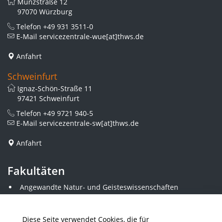
Münzstraße 12
97070 Würzburg
Telefon
+49 931 3511-0
E-Mail
servicezentrale-wue[at]thws.de
Anfahrt
Schweinfurt
Ignaz-Schön-Straße 11
97421 Schweinfurt
Telefon
+49 9721 940-5
E-Mail
servicezentrale-sw[at]thws.de
Anfahrt
Fakultäten
Angewandte Natur- und Geisteswissenschaften
Angewandte Sozialwissenschaften
Architektur und Bauingenieurwesen
Elektrotechnik
Diese Seite verwendet Cookies, die für