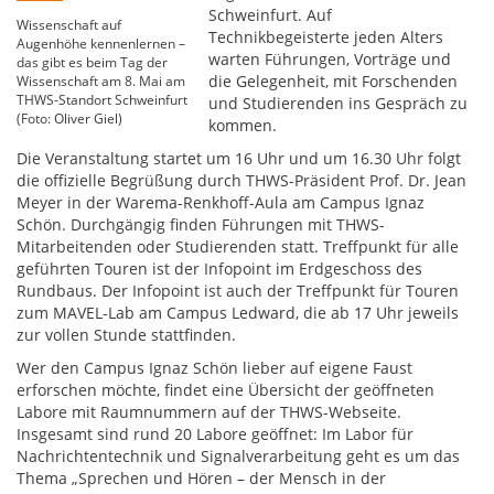
Schweinfurt. Auf
Wissenschaft auf
Technikbegeisterte jeden Alters
Augenhöhe kennenlernen –
warten Führungen, Vorträge und
das gibt es beim Tag der
die Gelegenheit, mit Forschenden
Wissenschaft am 8. Mai am
THWS-Standort Schweinfurt
und Studierenden ins Gespräch zu
(Foto: Oliver Giel)
kommen.
Die Veranstaltung startet um 16 Uhr und um 16.30 Uhr folgt
die offizielle Begrüßung durch THWS-Präsident Prof. Dr. Jean
Meyer in der Warema-Renkhoff-Aula am Campus Ignaz
Schön. Durchgängig finden Führungen mit THWS-
Mitarbeitenden oder Studierenden statt. Treffpunkt für alle
geführten Touren ist der Infopoint im Erdgeschoss des
Rundbaus. Der Infopoint ist auch der Treffpunkt für Touren
zum MAVEL-Lab am Campus Ledward, die ab 17 Uhr jeweils
zur vollen Stunde stattfinden.
Wer den Campus Ignaz Schön lieber auf eigene Faust
erforschen möchte, findet eine Übersicht der geöffneten
Labore mit Raumnummern auf der THWS-Webseite.
Insgesamt sind rund 20 Labore geöffnet: Im Labor für
Nachrichtentechnik und Signalverarbeitung geht es um das
Thema „Sprechen und Hören – der Mensch in der