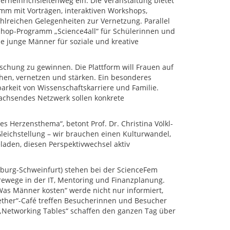
heinrichsleitenweg ein. Die Veranstaltung bietet
ramm mit Vorträgen, interaktiven Workshops,
lreichen Gelegenheiten zur Vernetzung. Parallel
shop-Programm „Science4all“ für Schülerinnen und
ie junge Männer für soziale und kreative
rschung zu gewinnen. Die Plattform will Frauen auf
chen, vernetzen und stärken. Ein besonderes
arkeit von Wissenschaftskarriere und Familie.
achsendes Netzwerk sollen konkrete
s Herzensthema“, betont Prof. Dr. Christina Völkl-
Gleichstellung – wir brauchen einen Kulturwandel,
laden, diesen Perspektivwechsel aktiv
rzburg-Schweinfurt) stehen bei der ScienceFem
wege in der IT, Mentoring und Finanzplanung.
„Was Männer kosten“ werde nicht nur informiert,
gether“-Café treffen Besucherinnen und Besucher
„Networking Tables“ schaffen den ganzen Tag über