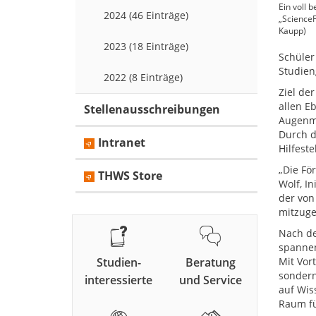
Ein voll 
2024 (46 Einträge)
„ScienceF
Kaupp)
2023 (18 Einträge)
Schüler
Studien
2022 (8 Einträge)
Ziel de
allen E
Stellenausschreibungen
Augenme
Durch d
Intranet
Hilfest
„Die Fö
THWS Store
Wolf, I
der von
mitzuges
Nach de
spannen
Studien-
Beratung
Mit Vor
sondern
interessierte
und Service
auf Wis
Raum fü