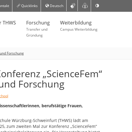
ntakt
Quicklinks
Deutsch
er THWS
Forschung
Weiterbildung
Transfer und
Campus Weiterbildung
Gründung
t und Forschung
-Konferenz „ScienceFem“
 und Forschung
chool
ssenschaftlerinnen, berufstätige Frauen,
chule Würzburg-Schweinfurt (THWS) lädt am
025, zum zweiten Mal zur Konferenz „ScienceFem“