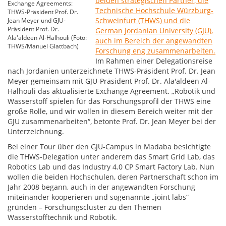
beiden strategischen Partner, die
Exchange Agreements:
Technische Hochschule Würzburg-
THWS-Präsident Prof. Dr.
Schweinfurt (THWS) und die
Jean Meyer und GJU-
Präsident Prof. Dr.
German Jordanian University (GJU),
Ala'aldeen Al-Halhouli (Foto:
auch im Bereich der angewandten
THWS/Manuel Glattbach)
Forschung eng zusammenarbeiten.
Im Rahmen einer Delegationsreise
nach Jordanien unterzeichnete THWS-Präsident Prof. Dr. Jean
Meyer gemeinsam mit GJU-Präsident Prof. Dr. Ala'aldeen Al-
Halhouli das aktualisierte Exchange Agreement. „Robotik und
Wasserstoff spielen für das Forschungsprofil der THWS eine
große Rolle, und wir wollen in diesem Bereich weiter mit der
GJU zusammenarbeiten“, betonte Prof. Dr. Jean Meyer bei der
Unterzeichnung.
Bei einer Tour über den GJU-Campus in Madaba besichtigte
die THWS-Delegation unter anderem das Smart Grid Lab, das
Robotics Lab und das Industry 4.0 CP Smart Factory Lab. Nun
wollen die beiden Hochschulen, deren Partnerschaft schon im
Jahr 2008 begann, auch in der angewandten Forschung
miteinander kooperieren und sogenannte „joint labs“
gründen – Forschungscluster zu den Themen
Wasserstofftechnik und Robotik.