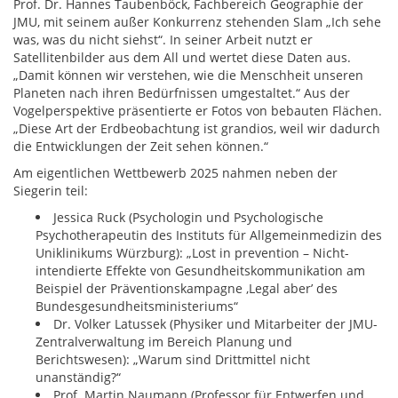
Prof. Dr. Hannes Taubenböck, Fachbereich Geographie der
JMU, mit seinem außer Konkurrenz stehenden Slam „Ich sehe
was, was du nicht siehst“. In seiner Arbeit nutzt er
Satellitenbilder aus dem All und wertet diese Daten aus.
„Damit können wir verstehen, wie die Menschheit unseren
Planeten nach ihren Bedürfnissen umgestaltet.“ Aus der
Vogelperspektive präsentierte er Fotos von bebauten Flächen.
„Diese Art der Erdbeobachtung ist grandios, weil wir dadurch
die Entwicklungen der Zeit sehen können.“
Am eigentlichen Wettbewerb 2025 nahmen neben der
Siegerin teil:
Jessica Ruck (Psychologin und Psychologische
Psychotherapeutin des Instituts für Allgemeinmedizin des
Uniklinikums Würzburg): „Lost in prevention – Nicht-
intendierte Effekte von Gesundheitskommunikation am
Beispiel der Präventionskampagne ,Legal aberʼ des
Bundesgesundheitsministeriums“
Dr. Volker Latussek (Physiker und Mitarbeiter der JMU-
Zentralverwaltung im Bereich Planung und
Berichtswesen): „Warum sind Drittmittel nicht
unanständig?“
Prof. Martin Naumann (Professor für Entwerfen und