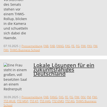
07.10.2025
|
Pressemeldung
,
FAB
,
FAB
,
FANG
,
FAS
,
FE
,
FG
,
FIW
,
FKV
,
FM
,
FWI
,
THWS Business School
Lokale Lösungen für ein
zukunftsfähiges
Deutschland
30.09.2025
|
Pressemeldung
,
FAB
,
FANG
,
FAS
,
FE
,
FG
,
FIW
,
FKV
,
FM
,
FWI
,
TTZ-WUE
,
TTZ-MSP
,
TTZ-KT
,
TTZ-HAS
,
TTZ-EMO
,
TTZ-KG
,
THWS Business
School