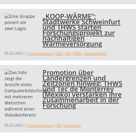
„KOOP-WÄRME“:
Stadtwerke Schweinfurt
und THWS starten
Forschungsprojekt zur
nachhaltigen
Wärmeversorgung
05.02.2025
|
Pressemeldung
,
IDEE
,
FWI
,
FANG
,
Nachhaltigkeit
Promotion über
Ländergrenzen und
Zeitzonen hinweg: THWS
und Tec de Monterrey
(Mexiko) verstärken ihre
Zusammenarbeit in der
Forschung
05.02.2025
|
Pressemeldung
,
FWI
,
Promotion