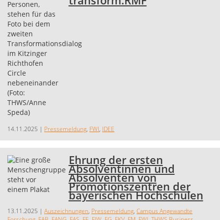
transform.RMF
14.11.2025
|
Pressemeldung
,
FWI
,
IDEE
Ehrung der ersten
Absolventinnen und
Absolventen von
Promotionszentren der
bayerischen Hochschulen
13.11.2025
|
Auszeichnungen
,
Pressemeldung
,
Campus Angewandte
Forschung
,
FAB
,
FANG
,
FAS
,
FE
,
FIW
,
FG
,
FKV
,
FM
,
FWI
,
THWS Business