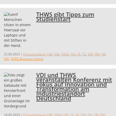
THWS gibt Tipps zum
Studienstart
25.09.2025
|
Pressemeldung
,
FAB
,
FAB
,
FANG
,
FAS
,
FE
,
FG
,
FIW
,
FKV
,
FM
,
FWI
,
THWS Business School
VDI und THWS
veranstalten Konferenz mit
Fokus auf Innovation und
Transformation am
Industriestandort
Deutschland
18.09.2025
|
Pressemeldung
,
FAB
,
FANG
,
FAS
,
FE
,
FG
,
FIW
,
FKV
,
FM
,
FWI
,