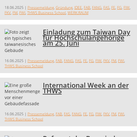
18.06.2025
|
Pressemeldung
,
Gründung
,
IDEE
,
FAB
,
FANG
,
FAS
,
FE
,
FG
,
FIW
,
FKV
,
FM
,
FWI
,
THWS Business School
,
WERK:RAUM
Einladung zum Taiwan Day
für Hochschulangehörige
am 25. Juni
16.06.2025
|
Pressemeldung
,
FAB
,
FANG
,
FAS
,
FE
,
FG
,
FIW
,
FKV
,
FM
,
FWI
,
THWS Business School
International Week an der
THWS
16.06.2025
|
Pressemeldung
,
FAB
,
FAS
,
FANG
,
FE
,
FG
,
FIW
,
FKV
,
FM
,
FWI
,
THWS Business School