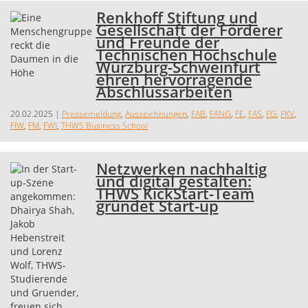
Renkhoff Stiftung und
Gesellschaft der Förderer
und Freunde der
Technischen Hochschule
Würzburg-Schweinfurt
ehren hervorragende
Abschlussarbeiten
20.02.2025
|
Pressemeldung
,
Auszeichnungen
,
FAB
,
FANG
,
FE
,
FAS
,
FG
,
FKV
,
FIW
,
FM
,
FWI
,
THWS Business School
Netzwerken nachhaltig
und digital gestalten:
THWS KickStart-Team
gründet Start-up