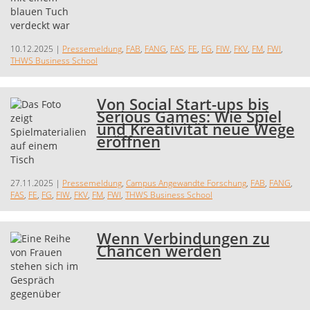
10.12.2025
|
Pressemeldung
,
FAB
,
FANG
,
FAS
,
FE
,
FG
,
FIW
,
FKV
,
FM
,
FWI
,
THWS Business School
Von Social Start-ups bis
Serious Games: Wie Spiel
und Kreativität neue Wege
eröffnen
27.11.2025
|
Pressemeldung
,
Campus Angewandte Forschung
,
FAB
,
FANG
,
FAS
,
FE
,
FG
,
FIW
,
FKV
,
FM
,
FWI
,
THWS Business School
Wenn Verbindungen zu
Chancen werden