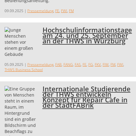
09.09.2025
|
Pressemeldung
,
FE
,
FWI
,
FM
Hochschulinformationstage
am 24. und 25. September
an der THWS in Würzburg
05.09.2025
|
Pressemeldung
,
FAB
,
FANG
,
FAS
,
FE
,
FG
,
FKV
,
FIW
,
FM
,
FWI
,
THWS Business School
Internationale Studierende
der THWS entwickeln
Konzept für Repair Cafe in
der StadtFABrik