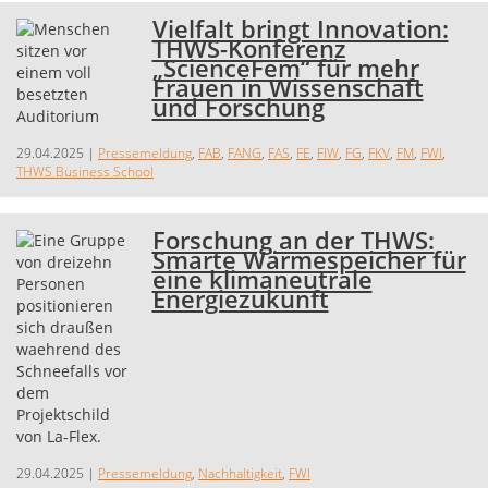
Vielfalt bringt Innovation:
THWS-Konferenz
„ScienceFem“ für mehr
Frauen in Wissenschaft
und Forschung
29.04.2025
|
Pressemeldung
,
FAB
,
FANG
,
FAS
,
FE
,
FIW
,
FG
,
FKV
,
FM
,
FWI
,
THWS Business School
Forschung an der THWS:
Smarte Wärmespeicher für
eine klimaneutrale
Energiezukunft
29.04.2025
|
Pressemeldung
,
Nachhaltigkeit
,
FWI