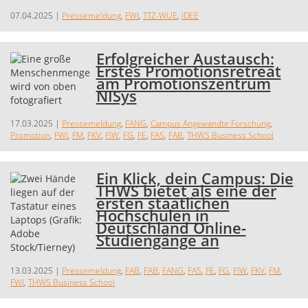
07.04.2025
|
Pressemeldung
,
FWI
,
TTZ-WUE
,
IDEE
Erfolgreicher Austausch:
Erstes Promotionsretreat
am Promotionszentrum
NISys
17.03.2025
|
Pressemeldung
,
FANG
,
Campus Angewandte Forschung
,
Promotion
,
FWI
,
FM
,
FKV
,
FIW
,
FG
,
FE
,
FAS
,
FAB
,
THWS Business School
Ein Klick, dein Campus: Die
THWS bietet als eine der
ersten staatlichen
Hochschulen in
Deutschland Online-
Studiengänge an
13.03.2025
|
Pressemeldung
,
FAB
,
FAB
,
FANG
,
FAS
,
FE
,
FG
,
FIW
,
FKV
,
FM
,
FWI
,
THWS Business School