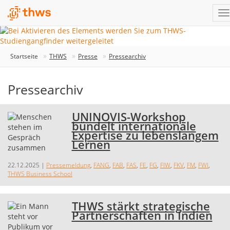
Startseite
THWS
Presse
Pressearchiv
Pressearchiv
UNINOVIS-Workshop
bündelt internationale
Expertise zu lebenslangem
Lernen
22.12.2025
|
Pressemeldung
,
FANG
,
FAB
,
FAS
,
FE
,
FG
,
FIW
,
FKV
,
FM
,
FWI
,
THWS Business School
THWS stärkt strategische
Partnerschaften in Indien