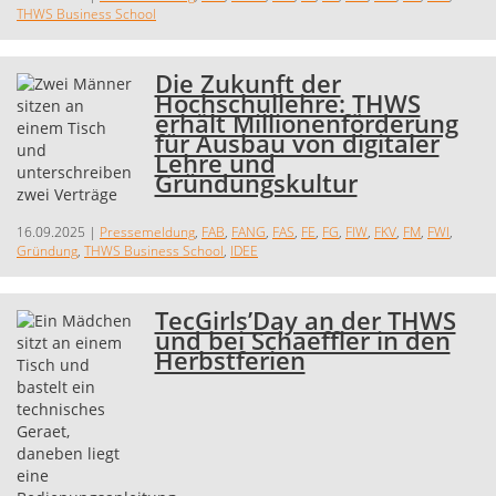
THWS Business School
Die Zukunft der
Hochschullehre: THWS
erhält Millionenförderung
für Ausbau von digitaler
Lehre und
Gründungskultur
16.09.2025
|
Pressemeldung
,
FAB
,
FANG
,
FAS
,
FE
,
FG
,
FIW
,
FKV
,
FM
,
FWI
,
Gründung
,
THWS Business School
,
IDEE
TecGirls’Day an der THWS
und bei Schaeffler in den
Herbstferien