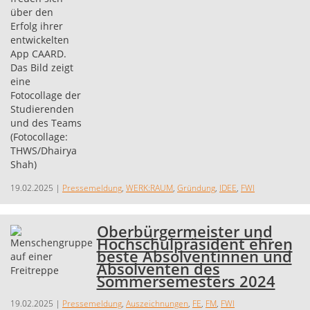
19.02.2025
|
Pressemeldung
,
WERK:RAUM
,
Gründung
,
IDEE
,
FWI
Oberbürgermeister und
Hochschulpräsident ehren
beste Absolventinnen und
Absolventen des
Sommersemesters 2024
19.02.2025
|
Pressemeldung
,
Auszeichnungen
,
FE
,
FM
,
FWI