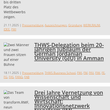
21.11.2025
|
Pressemeldung
,
Auszeichnungen
,
Gründung
,
WERK:RAUM
,
IDEE
,
FWI
THWS-Delegation beim 20-
jährigen Jubiläum der
German Jordanian
University (GJU) in Amman
18.11.2025
|
Pressemeldung
,
THWS Business School
,
FWI
,
FM
,
FKV
,
FIW
,
FE
,
FG
,
FAS
,
FANG
,
FAB
Drei Jahre Vernetzung von
Wissenschaft und
Wirtschaft:
Innovationsnetzwerk