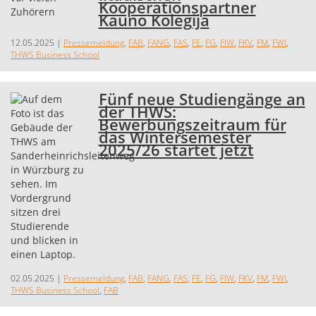
Kooperationspartner
Kauno Kolegija
12.05.2025
|
Pressemeldung
,
FAB
,
FANG
,
FAS
,
FE
,
FG
,
FIW
,
FKV
,
FM
,
FWI
,
THWS Business School
Fünf neue Studiengänge an
der THWS:
Bewerbungszeitraum für
das Wintersemester
2025/26 startet jetzt
02.05.2025
|
Pressemeldung
,
FAB
,
FANG
,
FAS
,
FE
,
FG
,
FIW
,
FKV
,
FM
,
FWI
,
THWS Business School
,
FAB