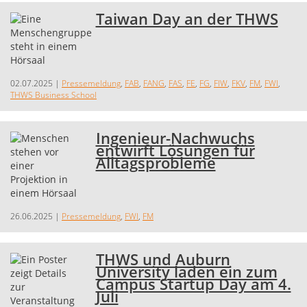
Taiwan Day an der THWS
02.07.2025
|
Pressemeldung
,
FAB
,
FANG
,
FAS
,
FE
,
FG
,
FIW
,
FKV
,
FM
,
FWI
,
THWS Business School
Ingenieur-Nachwuchs
entwirft Lösungen für
Alltagsprobleme
26.06.2025
|
Pressemeldung
,
FWI
,
FM
THWS und Auburn
University laden ein zum
Campus Startup Day am 4.
Juli