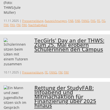
11.11.2025
|
Pressemeldung
,
Auszeichnungen
,
FAB
,
FAB
,
FANG
,
FAS
,
FE
,
FG
,
FIW
,
FKV
,
FM
,
FWI
,
Nachhaltigkeit
TecGirls' Day an der THWS:
Zum 25. Mal erobern
Schülerinnen den Campus
10.11.2025
|
Pressemeldung
,
FE
,
FANG
,
FM
,
FWI
Rettung der StudyFAB:
Infoabend und
Mitmachaktion für
Finanzierung über 2025
hinaus