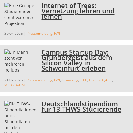
Internet of Trees:
Vernetzung lehren und
lernen
30.07.2025
|
Pressemeldung
,
FWI
Campus Startup Day:
Gründergeist aus dem
Silicon Valley in
Schweinfurt erleben
21.07.2025
|
Pressemeldung
,
FWI
,
Gründung
,
IDEE
,
Nachhaltigkeit
,
WERK:RAUM
Deutschlandstipendium
für 13 THWS-Studierende