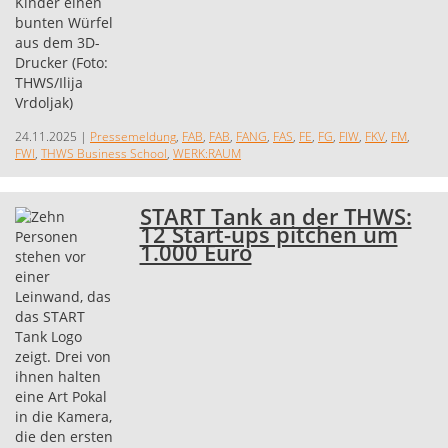
24.11.2025
|
Pressemeldung
,
FAB
,
FAB
,
FANG
,
FAS
,
FE
,
FG
,
FIW
,
FKV
,
FM
,
FWI
,
THWS Business School
,
WERK:RAUM
START Tank an der THWS:
12 Start-ups pitchen um
1.000 Euro