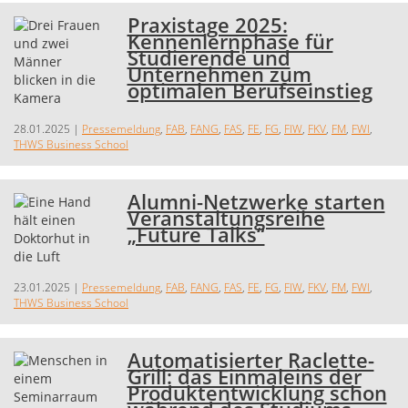
Praxistage 2025:
Kennenlernphase für
Studierende und
Unternehmen zum
optimalen Berufseinstieg
28.01.2025
|
Pressemeldung
,
FAB
,
FANG
,
FAS
,
FE
,
FG
,
FIW
,
FKV
,
FM
,
FWI
,
THWS Business School
Alumni-Netzwerke starten
Veranstaltungsreihe
„Future Talks“
23.01.2025
|
Pressemeldung
,
FAB
,
FANG
,
FAS
,
FE
,
FG
,
FIW
,
FKV
,
FM
,
FWI
,
THWS Business School
Automatisierter Raclette-
Grill: das Einmaleins der
Produktentwicklung schon