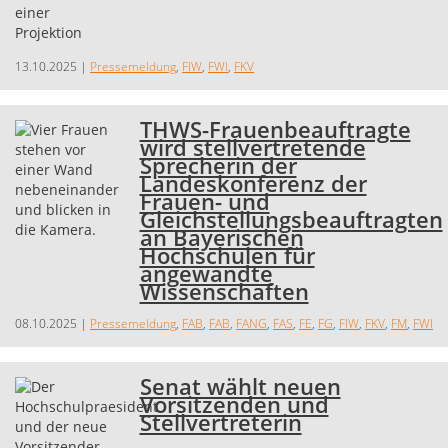
13.10.2025
|
Pressemeldung
,
FIW
,
FWI
,
FKV
THWS-Frauenbeauftragte
wird stellvertretende
Sprecherin der
Landeskonferenz der
Frauen- und
Gleichstellungsbeauftragten
an Bayerischen
Hochschulen für
angewandte
Wissenschaften
08.10.2025
|
Pressemeldung
,
FAB
,
FAB
,
FANG
,
FAS
,
FE
,
FG
,
FIW
,
FKV
,
FM
,
FWI
Senat wählt neuen
Vorsitzenden und
Stellvertreterin