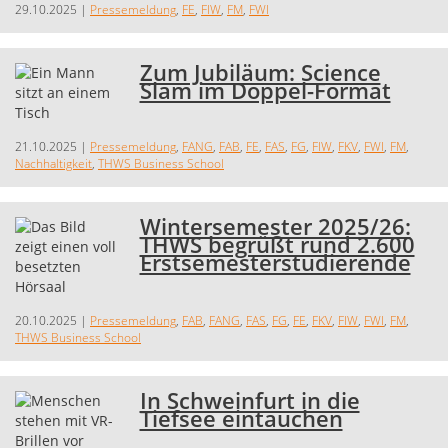
29.10.2025
|
Pressemeldung
,
FE
,
FIW
,
FM
,
FWI
Zum Jubiläum: Science
Slam im Doppel-Format
21.10.2025
|
Pressemeldung
,
FANG
,
FAB
,
FE
,
FAS
,
FG
,
FIW
,
FKV
,
FWI
,
FM
,
Nachhaltigkeit
,
THWS Business School
Wintersemester 2025/26:
THWS begrüßt rund 2.600
Erstsemesterstudierende
20.10.2025
|
Pressemeldung
,
FAB
,
FANG
,
FAS
,
FG
,
FE
,
FKV
,
FIW
,
FWI
,
FM
,
THWS Business School
In Schweinfurt in die
Tiefsee eintauchen