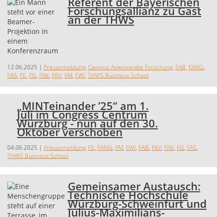
Referent der Bayerischen
Forschungsallianz zu Gast
an der THWS
12.06.2025
|
Pressemeldung
,
Campus Angewandte Forschung
,
FAB
,
FANG
,
FAS
,
FE
,
FG
,
FIW
,
FKV
,
FM
,
FWI
,
THWS Business School
„MINTeinander ’25“ am 1.
Juli im Congress Centrum
Würzburg - nun auf den 30.
Oktober verschoben
04.06.2025
|
Pressemeldung
,
FE
,
FANG
,
FM
,
FWI
,
FAB
,
FKV
,
FIW
,
FG
,
FAS
,
THWS Business School
Gemeinsamer Austausch:
Technische Hochschule
Würzburg-Schweinfurt und
Julius-Maximilians-