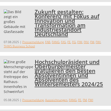
Zukunft gestalten:
Konferenz mit Fokus auf
Innovation und
Transformation am
Industriestandort
Deutschland
07.08.2025
|
Pressemeldung
,
FAB
,
FANG
,
FAS
,
FE
,
FG
,
FIW
,
FKV
,
FM
,
FWI
,
THWS Business School
Hochschulpräsident und
Oberbürgermeister
gratulieren den besten
Absolventinnen und
Absolventen des
Wintersemesters 2024/25
05.08.2025
|
Pressemeldung
,
Auszeichnungen
,
FANG
,
FE
,
FM
,
FWI