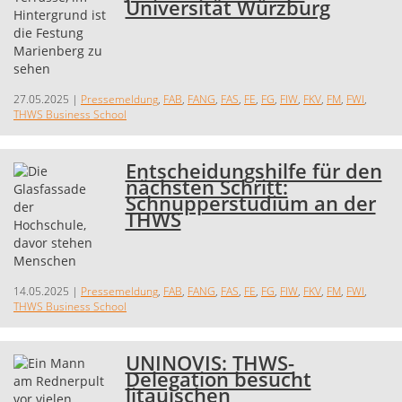
Universität Würzburg
27.05.2025
|
Pressemeldung
,
FAB
,
FANG
,
FAS
,
FE
,
FG
,
FIW
,
FKV
,
FM
,
FWI
,
THWS Business School
Entscheidungshilfe für den
nächsten Schritt:
Schnupperstudium an der
THWS
14.05.2025
|
Pressemeldung
,
FAB
,
FANG
,
FAS
,
FE
,
FG
,
FIW
,
FKV
,
FM
,
FWI
,
THWS Business School
UNINOVIS: THWS-
Delegation besucht
litauischen