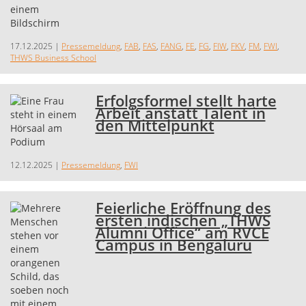
17.12.2025
|
Pressemeldung
,
FAB
,
FAS
,
FANG
,
FE
,
FG
,
FIW
,
FKV
,
FM
,
FWI
,
THWS Business School
Erfolgsformel stellt harte
Arbeit anstatt Talent in
den Mittelpunkt
12.12.2025
|
Pressemeldung
,
FWI
Feierliche Eröffnung des
ersten indischen „THWS
Alumni Office“ am RVCE
Campus in Bengaluru