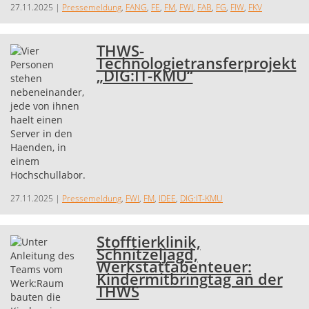
27.11.2025
|
Pressemeldung
,
FANG
,
FE
,
FM
,
FWI
,
FAB
,
FG
,
FIW
,
FKV
THWS-
Technologietransferprojekt
„DIG:IT-KMU“
27.11.2025
|
Pressemeldung
,
FWI
,
FM
,
IDEE
,
DIG:IT-KMU
Stofftierklinik,
Schnitzeljagd,
Werkstattabenteuer:
Kindermitbringtag an der
THWS