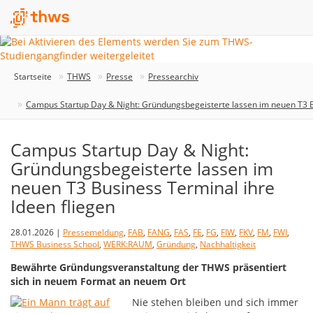
Startseite
THWS
Presse
Pressearchiv
Campus Startup Day & Night: Gründungsbegeisterte lassen im neuen T3 Bu
Campus Startup Day & Night:
Gründungsbegeisterte lassen im
neuen T3 Business Terminal ihre
Ideen fliegen
28.01.2026 |
Pressemeldung
,
FAB
,
FANG
,
FAS
,
FE
,
FG
,
FIW
,
FKV
,
FM
,
FWI
,
THWS Business School
,
WERK:RAUM
,
Gründung
,
Nachhaltigkeit
Bewährte Gründungsveranstaltung der THWS präsentiert
sich in neuem Format an neuem Ort
Nie stehen bleiben und sich immer