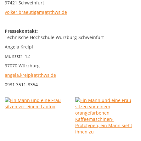
97421 Schweinfurt
volker.braeutigam[at]thws.de
Pressekontakt:
Technische Hochschule Würzburg-Schweinfurt
Angela Kreipl
Münzstr. 12
97070 Würzburg
angela.kreipl[at]thws.de
0931 3511-8354