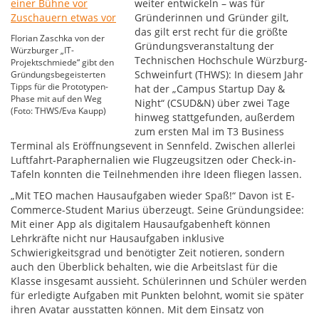
weiter entwickeln – was für
Gründerinnen und Gründer gilt,
das gilt erst recht für die größte
Florian Zaschka von der
Gründungsveranstaltung der
Würzburger „IT-
Technischen Hochschule Würzburg-
Projektschmiede“ gibt den
Schweinfurt (THWS): In diesem Jahr
Gründungsbegeisterten
Tipps für die Prototypen-
hat der „Campus Startup Day &
Phase mit auf den Weg
Night“ (CSUD&N) über zwei Tage
(Foto: THWS/Eva Kaupp)
hinweg stattgefunden, außerdem
zum ersten Mal im T3 Business
Terminal als Eröffnungsevent in Sennfeld. Zwischen allerlei
Luftfahrt-Paraphernalien wie Flugzeugsitzen oder Check-in-
Tafeln konnten die Teilnehmenden ihre Ideen fliegen lassen.
„Mit TEO machen Hausaufgaben wieder Spaß!“ Davon ist E-
Commerce-Student Marius überzeugt. Seine Gründungsidee:
Mit einer App als digitalem Hausaufgabenheft können
Lehrkräfte nicht nur Hausaufgaben inklusive
Schwierigkeitsgrad und benötigter Zeit notieren, sondern
auch den Überblick behalten, wie die Arbeitslast für die
Klasse insgesamt aussieht. Schülerinnen und Schüler werden
für erledigte Aufgaben mit Punkten belohnt, womit sie später
ihren Avatar ausstatten können. Mit dem Einsatz von