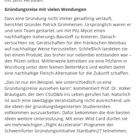
mit zehn Personen.“
Gründungsreise mit vielen Wendungen
Dass eine Gründung nicht immer geradlinig verläuft,
berichtet Gründer Patrick Grimmeisen. Ursprünglich waren er
und sein Team gestartet, um mit Pilz-Mycel einen
nachhaltigen Isolierungs-Baustoff zu kreieren. Danach
versuchten sie, Gerätschaften für den fränkischen Weinbau
auf nachhaltige Weise herzustellen. Schließlich landeten sie
bei einem Produkt, das bisher nur nebenbei entstanden war –
den Pilzen selbst. Mittlerweile betreiben sie eine Pilzfarm in
Würzburg unter dem Namen BetterMyco und wollen damit
eine nachhaltige Fleisch-Alternative für die Zukunft schaffen.
„Das ist nur ein Beispiel, wie unterschiedlich so eine
Gründungsreise aussehen kann“, kommentiert Prof. Dr. Volker
Bräutigam, der den CSUD&N ins Leben gerufen hat. Natürlich
ist auch eine zweitägige Veranstaltung nicht ausreichend, um
die Ideen der gründungsbegeisterten Studierenden
vollkommen auszuarbeiten. Dafür bekommen die drei besten
Ideen weitere Unterstützung. Mit einer Wild Card dürfen sie
am mehrwöchigen „Flight Accelerator“-Programm der
Schweinfurter Gründungsinitiative Startbahn27 teilnehmen.