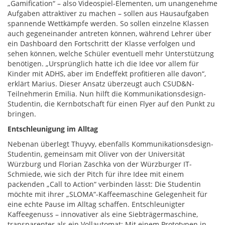
„Gamification“ – also Videospiel-Elementen, um unangenehme
Aufgaben attraktiver zu machen – sollen aus Hausaufgaben
spannende Wettkämpfe werden. So sollen einzelne Klassen
auch gegeneinander antreten können, während Lehrer über
ein Dashboard den Fortschritt der Klasse verfolgen und
sehen können, welche Schüler eventuell mehr Unterstützung
benötigen. „Ursprünglich hatte ich die Idee vor allem für
Kinder mit ADHS, aber im Endeffekt profitieren alle davon“,
erklärt Marius. Dieser Ansatz überzeugt auch CSUD&N-
Teilnehmerin Emilia. Nun hilft die Kommunikationsdesign-
Studentin, die Kernbotschaft für einen Flyer auf den Punkt zu
bringen.
Entschleunigung im Alltag
Nebenan überlegt Thuyvy, ebenfalls Kommunikationsdesign-
Studentin, gemeinsam mit Oliver von der Universität
Würzburg und Florian Zaschka von der Würzburger IT-
Schmiede, wie sich der Pitch für ihre Idee mit einem
packenden „Call to Action“ verbinden lässt: Die Studentin
möchte mit ihrer „SLOMA“-Kaffeemaschine Gelegenheit für
eine echte Pause im Alltag schaffen. Entschleunigter
Kaffeegenuss – innovativer als eine Siebträgermaschine,
transparenter als ein Vollautomat: Mit einem Prototypen in