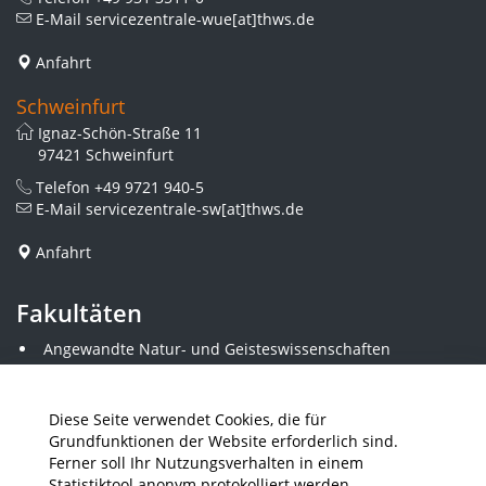
E-Mail
servicezentrale-wue[at]thws.de
Anfahrt
Schweinfurt
Ignaz-Schön-Straße 11
97421 Schweinfurt
Telefon
+49 9721 940-5
E-Mail
servicezentrale-sw[at]thws.de
Anfahrt
Fakultäten
Angewandte Natur- und Geisteswissenschaften
Angewandte Sozialwissenschaften
Architektur und Bauingenieurwesen
Elektrotechnik
Diese Seite verwendet Cookies, die für
Gestaltung
Grundfunktionen der Website erforderlich sind.
Informatik und Wirtschaftsinformatik
Ferner soll Ihr Nutzungsverhalten in einem
Kunststofftechnik und Vermessung
Statistiktool anonym protokolliert werden.