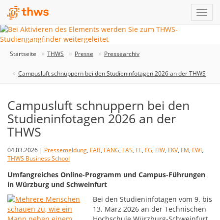
Startseite
THWS
Presse
Pressearchiv
Campusluft schnuppern bei den Studieninfotagen 2026 an der THWS
Campusluft schnuppern bei den
Studieninfotagen 2026 an der
THWS
04.03.2026 |
Pressemeldung
,
FAB
,
FANG
,
FAS
,
FE
,
FG
,
FIW
,
FKV
,
FM
,
FWI
,
THWS Business School
Umfangreiches Online-Programm und Campus-Führungen
in Würzburg und Schweinfurt
Bei den Studieninfotagen vom 9. bis
13. März 2026 an der Technischen
Hochschule Würzburg-Schweinfurt