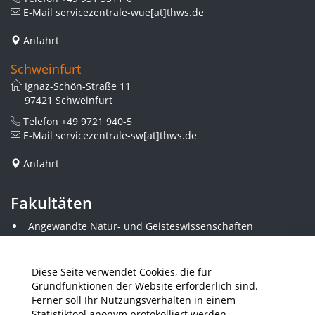
E-Mail
servicezentrale-wue[at]thws.de
Anfahrt
Schweinfurt
Ignaz-Schön-Straße 11
97421 Schweinfurt
Telefon
+49 9721 940-5
E-Mail
servicezentrale-sw[at]thws.de
Anfahrt
Fakultäten
Angewandte Natur- und Geisteswissenschaften
Angewandte Sozialwissenschaften
Architektur und Bauingenieurwesen
Elektrotechnik
Diese Seite verwendet Cookies, die für
Gestaltung
Grundfunktionen der Website erforderlich sind.
Informatik und Wirtschaftsinformatik
Ferner soll Ihr Nutzungsverhalten in einem
Kunststofftechnik und Vermessung
Statistiktool anonym protokolliert werden.