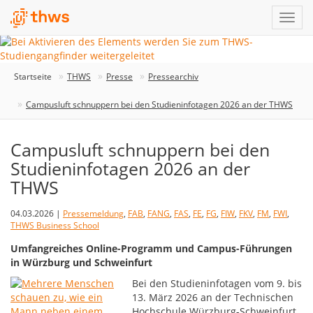
Startseite
THWS
Presse
Pressearchiv
Campusluft schnuppern bei den Studieninfotagen 2026 an der THWS
Campusluft schnuppern bei den
Studieninfotagen 2026 an der
THWS
04.03.2026 |
Pressemeldung
,
FAB
,
FANG
,
FAS
,
FE
,
FG
,
FIW
,
FKV
,
FM
,
FWI
,
THWS Business School
Umfangreiches Online-Programm und Campus-Führungen
in Würzburg und Schweinfurt
Bei den Studieninfotagen vom 9. bis
13. März 2026 an der Technischen
Hochschule Würzburg-Schweinfurt