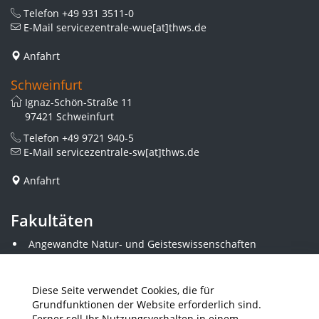
Telefon
+49 931 3511-0
E-Mail
servicezentrale-wue[at]thws.de
Anfahrt
Schweinfurt
Ignaz-Schön-Straße 11
97421 Schweinfurt
Telefon
+49 9721 940-5
E-Mail
servicezentrale-sw[at]thws.de
Anfahrt
Fakultäten
Angewandte Natur- und Geisteswissenschaften
Angewandte Sozialwissenschaften
Architektur und Bauingenieurwesen
Elektrotechnik
Diese Seite verwendet Cookies, die für
Gestaltung
Grundfunktionen der Website erforderlich sind.
Informatik und Wirtschaftsinformatik
Ferner soll Ihr Nutzungsverhalten in einem