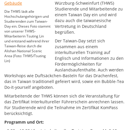
Würzburg-Schweinfurt (THWS)
Studierende und Mitarbeitende zu
Die THWS lädt alle
einem Taiwan Day ein und wird
Hochschulangehörigen und
dazu auch die taiwanesische
Studierenden zum Taiwan-
Vertretung in Deutschland
Day ein. Dieses Foto stammt
von unserer THWS-
begrüßen.
Mitarbeiterin Tsuting Lin
Der Taiwan-Day setzt sich
und entstand während ihrer
Taiwan-Reise durch die
zusammen aus einem
Alishan National Scenic
interkulturellen Training auf
Area (Foto: THWS/Tsuting
Englisch und Informationen zu den
Lin)
Fördermöglichkeiten für
Auslandsaufenthalte. Auch werden
Workshops wie Duftsäckchen-Basteln für das Drachenfest,
das in Taiwan traditionell gefeiert wird, sowie ein Bubble-Tea
Do-it-yourself angeboten.
Mitarbeitende der THWS können sich die Veranstaltung für
das Zertifikat Interkultureller Führerschein anrechnen lassen.
Für Studierende wird die Teilnahme im Zertifikat KomPass
berücksichtigt.
Programm und Ort: