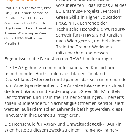
vorzubereiten – das ist das Ziel des
Prof. Dr. Holger Walter, Prof.
EU-Erasmus+-Projekts „Personal
Dr. Julia Hiemer, Katharina
Green Skills in Higher Education“
Pfeuffer, Prof. Dr. Bernd
(PeGSinHE). Lehrende der
Ankenbrand und Prof. Dr.
Birgit Gampl beim Train-the-
Technische Hochschule Würzburg-
Trainer Workshop in Wien
Schweinfurt (THWS) sind kürzlich
(Foto: THWS/Katharina
nach Wien gereist, um bei einem
Pfeuffer)
Train-the-Trainer-Workshop
mitzumachen und dessen
Ergebnisse in die Fakultäten der THWS hineinzutragen.
Die THWS gehört zu einem internationalen Konsortium
teilnehmender Hochschulen aus Litauen, Finnland,
Deutschland, Österreich und Spanien, das sich untereinander
fünf Arbeitspakete aufteilt. Die Ansätze fokussieren sich auf
die Identifikation und Förderung von „Green Skills“ mittels
Lehrformaten und Train-the-Trainer-Schulungen. Einerseits
sollen Studierende für Nachhaltigkeitsthemen sensibilisiert
werden, außerdem sollen Lehrende befähigt werden, diese
innovativ in ihre Lehre zu integrieren.
Die Hochschule für Agrar- und Umweltpädagogik (HAUP) in
Wien hatte zu diesem Zweck zu einem Train-the-Trainer-