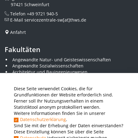
97421 Schweinfurt
Telefon
+49 9721 940-5
E-Mail
servicezentrale-sw[at]thws.de
Anfahrt
Fakultäten
Angewandte Natur- und Geisteswissenschaften
Angewandte Sozialwissenschaften
Architektur und Bauingenieurwesen
Elektrotechnik
Gestaltung
Diese Seite verwendet Cookies, die für
Informatik und Wirtschaftsinformatik
Grundfunktionen der Website erforderlich sind.
Kunststofftechnik und Vermessung
Ferner soll Ihr Nutzungsverhalten in einem
Maschinenbau
Statistiktool anonym protokolliert werden.
THWS Business School
Weitere Informationen finden Sie in unserer
Wirtschaftsingenieurwesen
Datenschutzerklärung
.
Sind Sie mit der Erhebung der Daten einverstanden?
Diese Einstellung können Sie über die Seite
Presse
Stellenausschreibungen
Intranet
THWS Store
Datenschutz
jederzeit rückgängig machen.