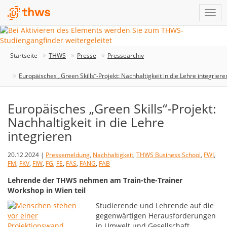
Startseite
THWS
Presse
Pressearchiv
Europäisches „Green Skills“-Projekt: Nachhaltigkeit in die Lehre integriere
Europäisches „Green Skills“-Projekt:
Nachhaltigkeit in die Lehre
integrieren
20.12.2024 |
Pressemeldung
,
Nachhaltigkeit
,
THWS Business School
,
FWI
,
FM
,
FKV
,
FIW
,
FG
,
FE
,
FAS
,
FANG
,
FAB
Lehrende der THWS nehmen am Train-the-Trainer
Workshop in Wien teil
Studierende und Lehrende auf die
gegenwärtigen Herausforderungen
in Umwelt und Gesellschaft