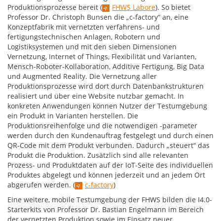
Produktionsprozesse bereit (
FHWS Labore
). So bietet
Professor Dr. Christoph Bunsen die „c-factory“ an, eine
Konzeptfabrik mit vernetzten verfahrens- und
fertigungstechnischen Anlagen, Robotern und
Logistiksystemen und mit den sieben Dimensionen
Vernetzung, Internet of Things, Flexibilität und Varianten,
Mensch-Roboter-Kollaboration, Additive Fertigung, Big Data
und Augmented Reality. Die Vernetzung aller
Produktionsprozesse wird dort durch Datenbankstrukturen
realisiert und über eine Website nutzbar gemacht. In
konkreten Anwendungen können Nutzer der Testumgebung
ein Produkt in Varianten herstellen. Die
Produktionsreihenfolge und die notwendigen -parameter
werden durch den Kundenauftrag festgelegt und durch einen
QR-Code mit dem Produkt verbunden. Dadurch „steuert“ das
Produkt die Produktion. Zusätzlich sind alle relevanten
Prozess- und Produktdaten auf der IoT-Seite des individuellen
Produktes abgelegt und können jederzeit und an jedem Ort
abgerufen werden. (
c-factory
)
Eine weitere, mobile Testumgebung der FHWS bilden die I4.0-
Starterkits von Professor Dr. Bastian Engelmann im Bereich
der vernetzten Produktion sowie im Einsatz neuer