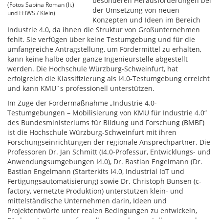
besonderen Herausforderungen bei
(Fotos Sabina Roman (li.)
der Umsetzung von neuen
und FHWS / Klein)
Konzepten und Ideen im Bereich
Industrie 4.0, da ihnen die Struktur von Großunternehmen
fehlt. Sie verfügen über keine Testumgebung und für die
umfangreiche Antragstellung, um Fördermittel zu erhalten,
kann keine halbe oder ganze Ingenieurstelle abgestellt
werden. Die Hochschule Würzburg-Schweinfurt, hat
erfolgreich die Klassifizierung als I4.0-Testumgebung erreicht
und kann KMU´s professionell unterstützen.
Im Zuge der Fördermaßnahme „Industrie 4.0-
Testumgebungen – Mobilisierung von KMU für Industrie 4.0“
des Bundesministeriums für Bildung und Forschung (BMBF)
ist die Hochschule Würzburg-Schweinfurt mit ihren
Forschungseinrichtungen der regionale Ansprechpartner. Die
Professoren Dr. Jan Schmitt (I4.0-Professur, Entwicklungs- und
Anwendungsumgebungen I4.0), Dr. Bastian Engelmann (Dr.
Bastian Engelmann (Starterkits I4.0, Industrial IoT und
Fertigungsautomatisierung) sowie Dr. Christoph Bunsen (c-
factory, vernetzte Produktion) unterstützen klein- und
mittelständische Unternehmen darin, Ideen und
Projektentwürfe unter realen Bedingungen zu entwickeln,