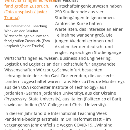
der Fakultät
Wirtschaftsingenieurwesen haben
250 Studierende aus vier
Studiengängen teilgenommen.
Zahlreiche Kurse hatten
Die International Teaching
Wartelisten, das Interesse an einer
Week an der Fakultät
Teilnahme war sehr groß. Die
Wirtschaftsingenieurwesen
jungen Akademikerinnen und
fand großen Zuspruch. (Foto
unsplash / Javier Trueba)
Akademiker der deutsch- und
englischsprachigen Studiengänge
Wirtschaftsingenieurwesen, Business and Engineering,
Logistik und Logistics an der Hochschule für angewandte
Wissenschaften Würzburg-Schweinfurt besuchten
Lehrangebote der zehn Gast-Dozierenden, die aus sechs
Ländern zugeschaltet waren – aus Mexico (Tec de Monterrey),
aus den USA (Rochester Institute of Technology), aus
Jordanien (German Jordanien University), aus der Ukraine
(Pryazovskyi State University), aus Italien (Politecnico di Bari)
sowie aus Indien (R.V. College und Christ University).
In diesem Jahr fand die International Teaching Week
Pandemie-bedingt erstmals im Onlineformat statt – im
vergangenen Jahr entfiel sie wegen COVID-19. „Wir sind