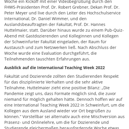
Woche ein Kickoff mit einer Videobegrüßung durch den
FHWS-Präsidenten Prof. Dr. Robert Grebner, Dekan Prof. Dr.
Peter Meyer und live durch den Leiter des Hochschulservice
International, Dr. Daniel Wimmer, und den
Auslandsbeauftragten der Fakultät, Prof. Dr. Hannes
Huttelmaier, statt. Darüber hinaus wurde zu einem Pub-Quiz-
Abend mit Gastdozierenden und Kolleginnen und Kollegen
der Schweinfurter Fakultät eingeladen, der Raum für
Austausch und zum Netzwerken ließ. Nach Abschluss der
Woche wurde eine Evaluation durchgeführt, die
Teilnehmenden tauschten Erfahrungen aus.
Ausblick auf die International Teaching Week 2022
Fakultät und Dozierende zollten den Studierenden Respekt
für das disziplinierte Verhalten und die sehr aktive
Teilnahme. Huttelmaier zieht eine positive Bilanz: „Die
Pandemie zeigt uns, dass Formate möglich sind, die zuvor
niemand für möglich gehalten hätte. Dennoch hoffen wir auf
eine International Teaching Week 2022 in Schweinfurt, um die
Kollegen aus dem Ausland wieder vor Ort begrüßen zu
können.“ Vorstellbar sei alternativ auch eine Mischversion aus
Präsenz- und Onlinelehre, um die für Dozierende und
Studierende gleichermaßen herausfordernde Woche etwas