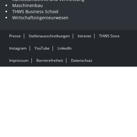
Maschinenbau
THWS Business School
Wirtschaftsingenieurwesen
Presse
Stellenausschreibungen
Intranet
THWS Store
Instagram
YouTube
LinkedIn
Impressum
Barrierefreiheit
Datenschutz