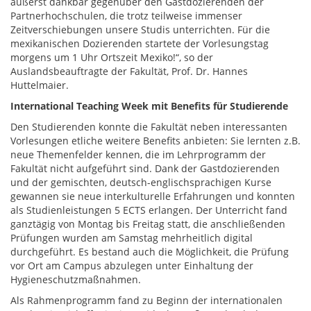
äußerst dankbar gegenüber den Gastdozierenden der
Partnerhochschulen, die trotz teilweise immenser
Zeitverschiebungen unsere Studis unterrichten. Für die
mexikanischen Dozierenden startete der Vorlesungstag
morgens um 1 Uhr Ortszeit Mexiko!“, so der
Auslandsbeauftragte der Fakultät, Prof. Dr. Hannes
Huttelmaier.
International Teaching Week mit Benefits für Studierende
Den Studierenden konnte die Fakultät neben interessanten
Vorlesungen etliche weitere Benefits anbieten: Sie lernten z.B.
neue Themenfelder kennen, die im Lehrprogramm der
Fakultät nicht aufgeführt sind. Dank der Gastdozierenden
und der gemischten, deutsch-englischsprachigen Kurse
gewannen sie neue interkulturelle Erfahrungen und konnten
als Studienleistungen 5 ECTS erlangen. Der Unterricht fand
ganztägig von Montag bis Freitag statt, die anschließenden
Prüfungen wurden am Samstag mehrheitlich digital
durchgeführt. Es bestand auch die Möglichkeit, die Prüfung
vor Ort am Campus abzulegen unter Einhaltung der
Hygieneschutzmaßnahmen.
Als Rahmenprogramm fand zu Beginn der internationalen