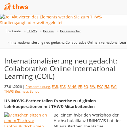
Startseite
THWS
Presse
Pressearchiv
Internationalisierung neu gedacht: Collaborative Online International Lear
Internationalisierung neu gedacht:
Collaborative Online International
Learning (COIL)
27.01.2026 |
Pressemeldung
,
FAB
,
FAS
,
FANG
,
FE
,
FG
,
FIW
,
FKV
,
FM
,
FWI
,
THWS Business School
UNINOVIS-Partner teilen Expertise zu digitalen
Lehrkooperationen mit THWS-Mitarbeitenden
Bei einem hybriden Workshop der
Hochschulallianz UNINOVIS hat der
Allianz-Partner The Hague