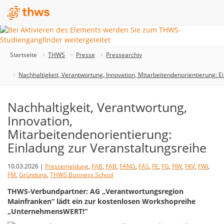
Startseite
THWS
Presse
Pressearchiv
Nachhaltigkeit, Verantwortung, Innovation, Mitarbeitendenorientierung: E
Nachhaltigkeit, Verantwortung,
Innovation,
Mitarbeitendenorientierung:
Einladung zur Veranstaltungsreihe
10.03.2026 |
Pressemeldung
,
FAB
,
FAB
,
FANG
,
FAS
,
FE
,
FG
,
FIW
,
FKV
,
FWI
,
FM
,
Gründung
,
THWS Business School
THWS-Verbundpartner: AG „Verantwortungsregion
Mainfranken“ lädt ein zur kostenlosen Workshopreihe
„UnternehmensWERT!“