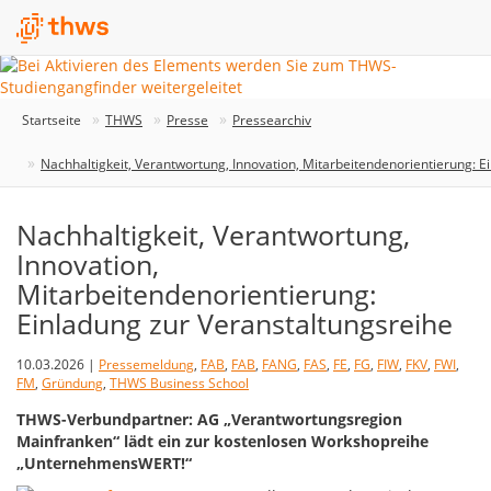
Startseite
THWS
Presse
Pressearchiv
Nachhaltigkeit, Verantwortung, Innovation, Mitarbeitendenorientierung: E
Nachhaltigkeit, Verantwortung,
Innovation,
Mitarbeitendenorientierung:
Einladung zur Veranstaltungsreihe
10.03.2026 |
Pressemeldung
,
FAB
,
FAB
,
FANG
,
FAS
,
FE
,
FG
,
FIW
,
FKV
,
FWI
,
FM
,
Gründung
,
THWS Business School
THWS-Verbundpartner: AG „Verantwortungsregion
Mainfranken“ lädt ein zur kostenlosen Workshopreihe
„UnternehmensWERT!“