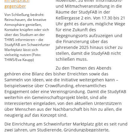
November, zu einer Informations-
und Mitmachveranstaltung in die
Räume der StudyFAB in der
Von Schließung bedroht:
Keßlergasse 2 ein. Von 17.30 bis 21
Reinschauen, die kreative
Uhr geht es darum, mögliche Wege
Atmosphäre genießen,
für eine Zukunft des
Kontakte knüpfen oder sich
über das Studium an der
Begegnungsorts aufzuzeigen und
THWS informieren – die
die Finanzierung über das
StudyFAB am Schweinfurter
Jahresende 2025 hinaus sicher zu
Marktplatz lässt sich
stellen, damit die StudyFAB nicht
vielseitig nutzen (Foto:
schließen muss.
THWS/Eva Kaupp)
Zu den Themen des Abends
gehören eine Bilanz des bisher Erreichten sowie das
Sammeln von Ideen, wie die Initiative weitergehen kann –
beispielsweise über Crowdfunding, ehrenamtliches
Engagement oder eine Vereinsgründung. Damit die StudyFAB
weiterhin ein Gemeinschaftsprojekt bleibt, sind alle
Interessierten eingeladen, von den aktuellen Unterstützern
über Menschen aus der Nachbarschaft bis hin zu allen, die
neugierig auf das Konzept sind.
Die Einrichtung am Schweinfurter Marktplatz gibt es seit rund
zwei Jahren, um Studierende, Gründungsbegeisterte,