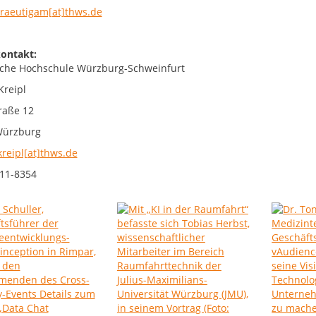
braeutigam[at]thws.de
ontakt:
che Hochschule Würzburg-Schweinfurt
Kreipl
raße 12
Würzburg
kreipl[at]thws.de
11-8354