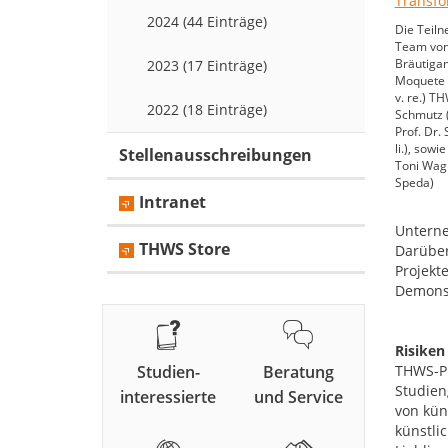
2024 (44 Einträge)
Die Teiln
Team von 
Bräutigam,
2023 (17 Einträge)
Moquete (2.
v. re.) T
2022 (18 Einträge)
Schmutz (
Prof. Dr.
li.), sowi
Stellenausschreibungen
Toni Wag
Speda)
Intranet
Unterne
THWS Store
Darüber
Projekt
Demonst
Risiken
Studien-
Beratung
THWS-Pr
Studien
interessierte
und Service
von kün
künstli