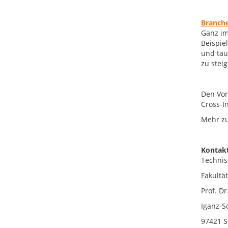
Branche
Ganz im
Beispie
und tau
zu stei
Den Vor
Cross-I
Mehr z
Kontakt
Technis
Fakultä
Prof. D
Iganz-S
97421 S