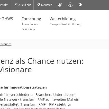
ntakt
Quicklinks
Deutsch
er THWS
Forschung
Weiterbildung
Transfer und
Campus Weiterbildung
Gründung
Visionäre
igenz als Chance nutzen:
Visionäre
e für Innovationsstrategien
z (KI) in verschiedenen Branchen: Unter diesem
ale Netzwerk transform.RMF zum zweiten Mal ein
veranstaltet. Transform.RMF – RMF steht für