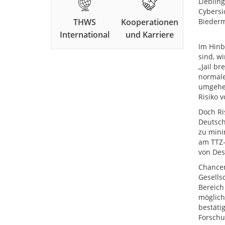
Lieblin
Cybersic
THWS
Kooperationen
Bieder
International
und Karriere
Im Hinbl
sind, w
„Jail b
normale
umgehen
Risiko 
Doch Ri
Deutsch
zu mini
am TTZ-
von De
Chancen
Gesells
Bereich
möglich
bestäti
Forschu