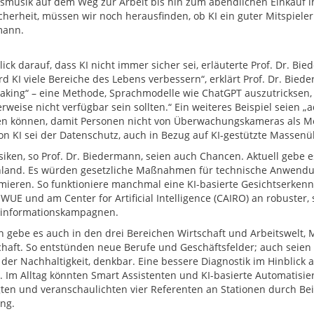
gsmusik auf dem Weg zur Arbeit bis hin zum abendlichen Einkauf i
herheit, müssen wir noch herausfinden, ob KI ein guter Mitspieler o
mann.
ick darauf, dass KI nicht immer sicher sei, erläuterte Prof. Dr. Bi
ird KI viele Bereiche des Lebens verbessern“, erklärt Prof. Dr. Bie
reaking“ – eine Methode, Sprachmodelle wie ChatGPT auszutricksen,
rweise nicht verfügbar sein sollten.“ Ein weiteres Beispiel seien 
 können, damit Personen nicht von Überwachungskameras als Men
von KI sei der Datenschutz, auch in Bezug auf KI-gestützte Masse
siken, so Prof. Dr. Biedermann, seien auch Chancen. Aktuell gebe es
land. Es würden gesetzliche Maßnahmen für technische Anwendung
mieren. So funktioniere manchmal eine KI-basierte Gesichtserkenn
WUE und am Center for Artificial Intelligence (CAIRO) an robuster
sinformationskampagnen.
 gebe es auch in den drei Bereichen Wirtschaft und Arbeitswelt, 
chaft. So entstünden neue Berufe und Geschäftsfelder; auch seien 
 der Nachhaltigkeit, denkbar. Eine bessere Diagnostik im Hinblick 
. Im Alltag könnten Smart Assistenten und KI-basierte Automatisi
gten und veranschaulichten vier Referenten an Stationen durch Bei
ng.