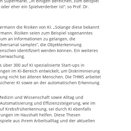
m Supermarkt. „In einigen Bereichen, zum Beispiel
der eher ein Spielverderber ist“, so Prof. Dr.
edermann die Risiken von KI. „Solange diese bekannt
dermann. Risiken seien zum Beispiel sogenanntes
 um an Informationen zu gelangen, die
„adversarial samples“, die Objekterkennung
schen identifiziert werden können. Ein weiteres
nüberwachung.
 über 300 auf KI spezialisierte Start-ups in
en im KI-Bereich entwickelt, um Diskriminierung
ung nicht bei älteren Menschen. Die THWS arbeitet
, sicherer KI sowie an der automatischen Erkennung
Medizin und Wissenschaft sowie Alltag und
Automatisierung und Effizienzsteigerung, wie im
auf Krebsfrüherkennung, sei durch KI ebenfalls
erungen im Haushalt helfen. Diese Thesen
spiele aus ihrem Arbeitsalltag und der aktuellen