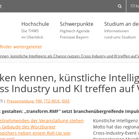
t
Ko
Hochschule
Schwerpunkte
Studium an d
Die THWS
Hightech Agenda
Informationen
im Überblick
Freistaat Bayern
rund ums Studium
nnen, künstliche Intelligenz als Chance nutzen: Cross Industry und KI treffen auf 
iken kennen, künstliche Intell
ss Industry und KI treffen auf 
25 |
Pressemeldung
,
FWI
,
TTZ-WUE
,
IDEE
 gestalten: „transform.RMF“ setzt branchenübergreifende Impuls
Künstliche Intelligen
Motto hat das region
Cross-Industry-Event 