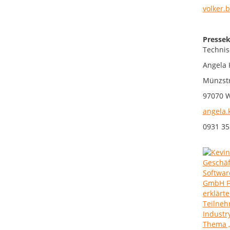
volker.
Pressek
Technis
Angela 
Münzst
97070 
angela.
0931 35