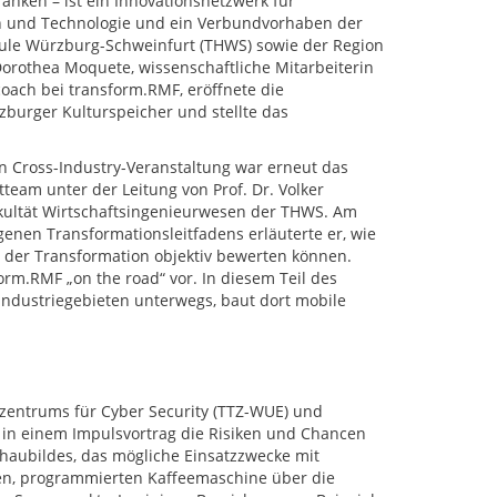
anken – ist ein Innovationsnetzwerk für
en und Technologie und ein Verbundvorhaben der
le Würzburg-Schweinfurt (THWS) sowie der Region
rothea Moquete, wissenschaftliche Mitarbeiterin
oach bei transform.RMF, eröffnete die
burger Kulturspeicher und stellte das
ten Cross-Industry-Veranstaltung war erneut das
team unter der Leitung von Prof. Dr. Volker
kultät Wirtschaftsingenieurwesen der THWS. Am
igenen Transformationsleitfadens erläuterte er, wie
 der Transformation objektiv bewerten können.
orm.RMF „on the road“ vor. In diesem Teil des
 Industriegebieten unterwegs, baut dort mobile
rzentrums für Cyber Security (TTZ-WUE) und
e in einem Impulsvortrag die Risiken und Chancen
chaubildes, das mögliche Einsatzzwecke mit
rten, programmierten Kaffeemaschine über die