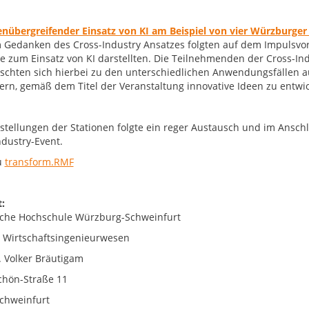
nübergreifender Einsatz von KI am Beispiel von vier Würzburger 
 Gedanken des Cross-Industry Ansatzes folgten auf dem Impulsvor
le zum Einsatz von KI darstellten. Die Teilnehmenden der Cross-Ind
schten sich hierbei zu den unterschiedlichen Anwendungsfällen aus.
gern, gemäß dem Titel der Veranstaltung innovative Ideen zu entwi
stellungen der Stationen folgte ein reger Austausch und im Ansch
ndustry-Event.
u
transform.RMF
:
che Hochschule Würzburg-Schweinfurt
t Wirtschaftsingenieurwesen
r. Volker Bräutigam
chön-Straße 11
chweinfurt