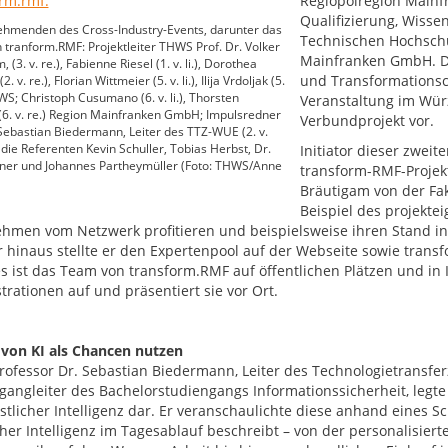
Regiopolregion Mainfr
Qualifizierung, Wiss
ehmenden des Cross-Industry-Events, darunter das
Technischen Hochschu
tranform.RMF: Projektleiter THWS Prof. Dr. Volker
Mainfranken GmbH. Do
 (3. v. re.), Fabienne Riesel (1. v. li.), Dorothea
und Transformationsc
 v. re.), Florian Wittmeier (5. v. li.), Ilija Vrdoljak (5.
HWS; Christoph Cusumano (6. v. li.), Thorsten
Veranstaltung im Würz
6. v. re.) Region Mainfranken GmbH; Impulsredner
Verbundprojekt vor.
 Sebastian Biedermann, Leiter des TTZ-WUE (2. v.
e die Referenten Kevin Schuller, Tobias Herbst, Dr.
Initiator dieser zwei
ner und Johannes Partheymüller (Foto: THWS/Anne
transform-RMF-Projekt
Bräutigam von der Fa
Beispiel des projekte
hmen vom Netzwerk profitieren und beispielsweise ihren Stand in
 hinaus stellte er den Expertenpool auf der Webseite sowie transf
es ist das Team von transform.RMF auf öffentlichen Plätzen und in
rationen auf und präsentiert sie vor Ort.
 von KI als Chancen nutzen
ofessor Dr. Sebastian Biedermann, Leiter des Technologietransfe
gangleiter des Bachelorstudiengangs Informationssicherheit, legt
stlicher Intelligenz dar. Er veranschaulichte diese anhand eines S
cher Intelligenz im Tagesablauf beschreibt – von der personalisie