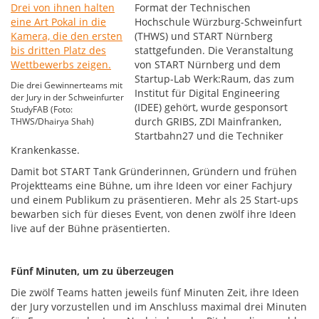
Format der Technischen
Hochschule Würzburg-Schweinfurt
(THWS) und START Nürnberg
stattgefunden. Die Veranstaltung
von START Nürnberg und dem
Startup-Lab Werk:Raum, das zum
Die drei Gewinnerteams mit
Institut für Digital Engineering
der Jury in der Schweinfurter
(IDEE) gehört, wurde gesponsort
StudyFAB (Foto:
durch GRIBS, ZDI Mainfranken,
THWS/Dhairya Shah)
Startbahn27 und die Techniker
Krankenkasse.
Damit bot START Tank Gründerinnen, Gründern und frühen
Projektteams eine Bühne, um ihre Ideen vor einer Fachjury
und einem Publikum zu präsentieren. Mehr als 25 Start-ups
bewarben sich für dieses Event, von denen zwölf ihre Ideen
live auf der Bühne präsentierten.
Fünf Minuten, um zu überzeugen
Die zwölf Teams hatten jeweils fünf Minuten Zeit, ihre Ideen
der Jury vorzustellen und im Anschluss maximal drei Minuten