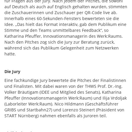
für Fragen aus der Jury. Nach jedem der Pitches, die sowohl
auf Deutsch als auch auf Englisch gehalten wurden, stimmten
die Zuschauerinnen und Zuschauer per QR-Code live ab.
Innerhalb eines 60-Sekunden-Fensters bewerteten sie die
Idee. „Das hielt das Format interaktiv, gab dem Publikum eine
Stimme und den Teams unmittelbares Feedback“, so
Katharina Pfeuffer, Innovationsmanagerin des Werk:Raums.
Nach den Pitches zog sich die Jury zur Beratung zurück,
während sich das Publikum Gelegenheit zum Netzwerken
hatte.
Die Jury
Eine fachkundige Jury bewertete die Pitches der Finalistinnen
und Finalisten. Mit dabei waren von der THWS Prof. Dr.-Ing.
Volker Bräutigam (IDEE und Mitglied des Senats), Katharina
Pfeuffer (Innovationsmanagerin Werk:Raum) und Ilija Vrdoljak
(Laborleiter Werk:Raum). Nico Hildmann (Geschäftsführer
GRIBS und Startbahn27) und Lorenzo Steinert (Präsident von
START Nürnberg) nahmen ebenfalls als Juroren teil.