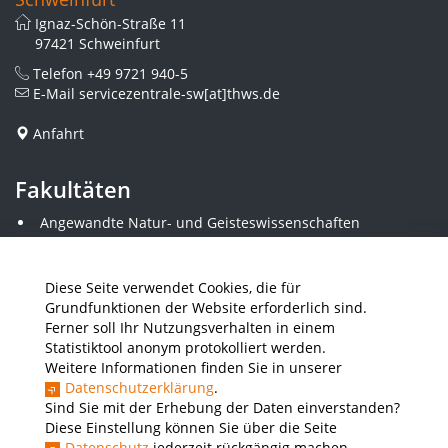
Ignaz-Schön-Straße 11
97421 Schweinfurt
Telefon
+49 9721 940-5
E-Mail
servicezentrale-sw[at]thws.de
Anfahrt
Fakultäten
Angewandte Natur- und Geisteswissenschaften
Angewandte Sozialwissenschaften
Architektur und Bauingenieurwesen
Elektrotechnik
Diese Seite verwendet Cookies, die für
Gestaltung
Grundfunktionen der Website erforderlich sind.
Informatik und Wirtschaftsinformatik
Ferner soll Ihr Nutzungsverhalten in einem
Kunststofftechnik und Vermessung
Statistiktool anonym protokolliert werden.
Maschinenbau
Weitere Informationen finden Sie in unserer
THWS Business School
Datenschutzerklärung
.
Wirtschaftsingenieurwesen
Sind Sie mit der Erhebung der Daten einverstanden?
Diese Einstellung können Sie über die Seite
Datenschutz
jederzeit rückgängig machen.