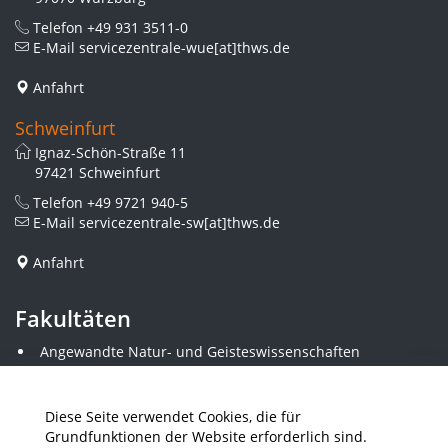
Telefon
+49 931 3511-0
E-Mail
servicezentrale-wue[at]thws.de
Anfahrt
Schweinfurt
Ignaz-Schön-Straße 11
97421 Schweinfurt
Telefon
+49 9721 940-5
E-Mail
servicezentrale-sw[at]thws.de
Anfahrt
Fakultäten
Angewandte Natur- und Geisteswissenschaften
Angewandte Sozialwissenschaften
Architektur und Bauingenieurwesen
Elektrotechnik
Diese Seite verwendet Cookies, die für
Gestaltung
Grundfunktionen der Website erforderlich sind.