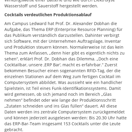
Wasserstoff und Sauerstoff hergestellt werden.
Cocktails verdeutlichen Produktionsablauf
Am Campus Ledward hat Prof. Dr. Alexander Dobhan die
Aufgabe, das Thema ERP (Enterprise Resource Planning) für
das Publikum verständlich darzustellen. Dahinter verbirgt
sich Software, mit der Unternehmen Auftragslage, Inventar
und Produktion steuern können. Normalerweise ist das kein
Thema zum Anfassen, „denn hier gibt es eigentlich nichts zu
sehen“, erklärt Prof. Dr. Dobhan das Dilemma. „Doch eine
Cocktailbar, unsere ,ERP Bar‘, macht es erfahrbar.“ Zuerst
bekommen Besucher einen sogenannten RFID-Tag, der die
einzelnen Stationen auf dem Weg zum fertigen Cocktail im
Computersystem abbildet. Was aussieht wie ein handlicher
Spielstein, ist Teil eines Funk-Identifikationssystems. Damit
wird gemessen, ob sich jemand noch im Bereich „Glas
nehmen“ befindet oder wie lange der Produktionsschritt
„Zutaten schneiden und ins Glas füllen“ dauert. All diese
Daten werden ins zentrale Computersystem zurückgemeldet
und können jederzeit ausgelesen werden: Bis 20.30 Uhr hatte
das ERP-Bar-Team insgesamt 153 Cocktails unter die Leute
gebracht.