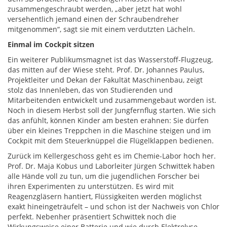
zusammengeschraubt werden, „aber jetzt hat wohl
versehentlich jemand einen der Schraubendreher
mitgenommen“, sagt sie mit einem verdutzten Lächeln.
Einmal im Cockpit sitzen
Ein weiterer Publikumsmagnet ist das Wasserstoff-Flugzeug,
das mitten auf der Wiese steht. Prof. Dr. Johannes Paulus,
Projektleiter und Dekan der Fakultät Maschinenbau, zeigt
stolz das Innenleben, das von Studierenden und
Mitarbeitenden entwickelt und zusammengebaut worden ist.
Noch in diesem Herbst soll der Jungfernflug starten. Wie sich
das anfühlt, können Kinder am besten erahnen: Sie dürfen
über ein kleines Treppchen in die Maschine steigen und im
Cockpit mit dem Steuerknüppel die Flügelklappen bedienen.
Zurück im Kellergeschoss geht es im Chemie-Labor hoch her.
Prof. Dr. Maja Kobus und Laborleiter Jürgen Schwittek haben
alle Hände voll zu tun, um die jugendlichen Forscher bei
ihren Experimenten zu unterstützen. Es wird mit
Reagenzgläsern hantiert, Flüssigkeiten werden möglichst
exakt hineingeträufelt – und schon ist der Nachweis von Chlor
perfekt. Nebenher präsentiert Schwittek noch die
Wirkungsweise einer Batterie und wie durch Elektrolyse