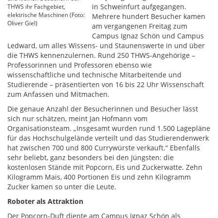
in Schweinfurt aufgegangen.
THWS ihr Fachgebiet,
elektrische Maschinen (Foto:
Mehrere hundert Besucher kamen
Oliver Giel)
am vergangenen Freitag zum
Campus Ignaz Schön und Campus
Ledward, um alles Wissens- und Staunenswerte in und über
die THWS kennenzulernen. Rund 250 THWS-Angehörige –
Professorinnen und Professoren ebenso wie
wissenschaftliche und technische Mitarbeitende und
Studierende – präsentierten von 16 bis 22 Uhr Wissenschaft
zum Anfassen und Mitmachen.
Die genaue Anzahl der Besucherinnen und Besucher lässt
sich nur schätzen, meint Jan Hofmann vom
Organisationsteam. „Insgesamt wurden rund 1.500 Lagepläne
für das Hochschulgelände verteilt und das Studierendenwerk
hat zwischen 700 und 800 Currywürste verkauft.“ Ebenfalls
sehr beliebt, ganz besonders bei den Jüngsten: die
kostenlosen Stände mit Popcorn, Eis und Zuckerwatte. Zehn
Kilogramm Mais, 400 Portionen Eis und zehn Kilogramm
Zucker kamen so unter die Leute.
Roboter als Attraktion
Der Popcorn-Duft diente am Campus Ignaz Schön als