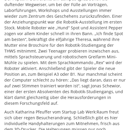
duftender Wegweiser, um bei der Fülle an Vorträgen,
Laborführungen, Workshops und Ausstellungen immer
wieder zum Zentrum des Geschehens zurückzufinden. Einer
der Anziehungspunkt war die Robotik-Ausstellung im ersten
Stock. Mobile Roboter wie „Hund“ Spot und Assistent Pepper
zogen vor allem Kinder schnell in ihren Bann. „Ich finde Spot
am besten“, bekräftigt die elfjährige Theresa, während ihre
Mutter eine Broschüre für den Robotik-Studiengang der
THWS mitnimmt. Zwei Teenager probieren inzwischen aus,
mittels Sprachsteuerung und robotischem Greifarm Mini-
Mühle zu spielen. Mit dem Sprachkommando „Rex“ wird der
Roboter aktiviert. Anschließend gibt der Spieler die neue
Position an, zum Beispiel A3 oder B1. Nur manchmal scheint
der Computer schlecht zu hören: „Das liegt daran, dass er nur
auf zwei Stimmen trainiert worden ist“, sagt Jonas Schewior,
einer der ersten Absolventen des Robotik-Studiengangs, und
klärt damit gleichzeitig über die Herausforderungen in
diesem Forschungsfeld auf.
Auch Katharina Pfeuffer vom Startup Lab Werk:Raum freut
sich über regen Besucherandrang. Schließlich gibt es hier
individuelle Handyhalterungen zum Mitnehmen, frisch aus
dem 3D-Drucker. Die Halterungen müssen nur noch